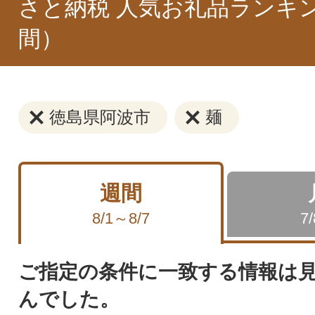
さと納税 人気お礼品ランキ
間）
徳島県阿波市
麺
週間
8/1～8/7
7
ご指定の条件に一致する情報は
んでした。