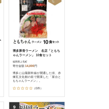
博多豚骨ラーメン 名店「ともち
ゃんラーメン」 10食セット
福岡県上毛町
寄付金額
14,000
円
博多に山陽新幹線が開通した頃、赤
煉瓦文化館の前で開業した「屋台と
もちゃんラーメン」。
（0件）
9