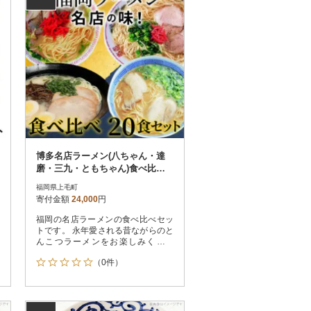
博多名店ラーメン(八ちゃん・達
磨・三九・ともちゃん)食べ比
べ 20食セット
福岡県上毛町
寄付金額
24,000
円
福岡の名店ラーメンの食べ比べセッ
トです。 永年愛される昔ながらのと
んこつラーメンをお楽しみくださ
い。
（0件）