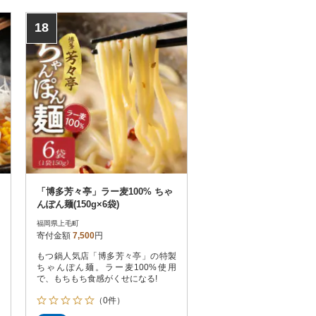
18
「博多芳々亭」ラー麦100% ちゃ
んぽん麺(150g×6袋)
福岡県上毛町
寄付金額
7,500
円
もつ鍋人気店「博多芳々亭」の特製
ちゃんぽん麺。ラー麦100%使用
で、もちもち食感がくせになる!
（0件）