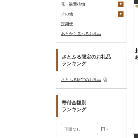
花・観葉植物
乾物
ドレッシング
時計
食器
アウトドア・キャンプ
石鹸・ボディーソープ
洋服
織物
キムチ
肉
オリーブオイル
その他家具・インテリ
毛布
その他タオル
ボールペン
ゴルフウェア
洗顔
トートバッグ・ショル
釣り
ア
ダーバッグ
その他
燻製（スモーク）
その他調味料
その他家電
キッチン用品
その他スポーツ
入浴剤
和服
陶器・漆器
観葉植物・苗木
その他漬物
魚
ごま油
タオルケット
ノート・ファイル
グラス・カップ
その他ゴルフ
その他スキンケア
女性・レディース
本場奄美大島紬
ダイビング
キャリーバッグ・スー
定期便
おせち
日用品
アロマ
靴・履物
その他装飾品・工芸品
花
地域サービス
果物
その他食用油
みりん
その他寝具
印鑑
タンブラー
包丁
ウェア・ユニフォーム
男性・メンズ
その他織物
信楽焼
ツケース
スキーチケット・リフト
あとから選べるお礼品
その他加工品
楽器・器材
プロテイン
アクセサリー
盆栽・その他
その他
ジャム
ケチャップ
その他文房具
箸
フライパン
洗剤
その他スポーツ
子供・ベビー
靴・シューズ
唐津焼
数珠
胡蝶蘭
券
その他鞄・バッグ
本・CD・DVD
その他美容
その他服飾小物
その他缶詰・瓶詰
こしょう
スプーン・フォーク・
鍋
トイレットペーパー
その他洋服
スリッパ・下駄・草履
ペンダント・ネックレ
備前焼
工芸品
造花・プリザーブドフ
ゴルフプレー券
ナイフ
ス
ラワー
おもちゃ・ぬいぐるみ
その他調味料
まな板
ティッシュ
その他靴・履物
財布
美濃焼
播州そろばん
花火大会チケット
GDOふるさとゴルフ
さとふる限定のお礼品
皿・椀
ピアス・イヤリング
その他花
プレークーポン
ランキング
ご当地キャラクター
土鍋
その他日用品
ショール・ストール
村上木彫堆朱
美濃和紙
カタログギフト
弁当箱
真珠・パール
その他のゴルフプレー
ベビー用品
その他キッチン用品
ネクタイ・ベルト
その他陶器・漆器
民芸品
その他体験・チケット
券
その他食器
その他アクセサリー
さとふる限定のお礼品
ペット用品
マフラー・手袋
防災グッズ
その他服飾小物
寄付金額別
その他雑貨
ランキング
円～