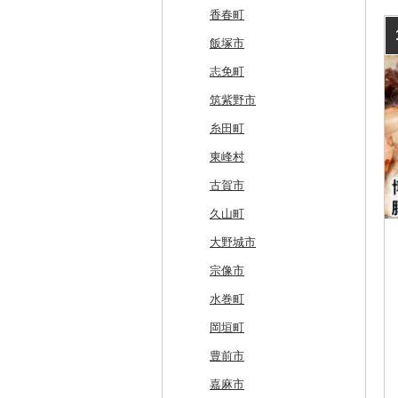
和寒町
野辺地町
遠野市
大崎市
秋田市
山形県（県庁）
郡山市
美浦村
矢板市
みなかみ町
鳩山町
君津市
国分寺市
鎌倉市
糸魚川市
かほく市
敦賀市
忍野村
根羽村
本巣市
沼津市
みよし市
紀宝町
多賀町
笠置町
忠岡町
福崎町
広陵町
高野町
倉吉市
松江市
玉野市
竹原市
宇部市
勝浦町
琴平町
西条市
津野町
香春町
紋別市
佐井村
奥州市
塩竈市
男鹿市
金山町
西会津町
大洗町
さくら市
片品村
埼玉県（県庁）
旭市
東村山市
大和市
胎内市
小松市
おおい町
笛吹市
池田町
川辺町
伊豆市
西尾市
伊勢市
野洲市
南丹市
四條畷市
西脇市
天理市
九度山町
日南町
江津市
赤磐市
熊野町
美祢市
美馬市
東かがわ市
東温市
高知県（県庁）
飯塚市
乙部町
六戸町
雫石町
石巻市
美郷町
東根市
玉川村
河内町
足利市
富岡市
神川町
南房総市
中央区
伊勢原市
上越市
志賀町
永平寺町
中央市
須坂市
大垣市
裾野市
武豊町
四日市市
宇治市
寝屋川市
宍粟市
三郷町
紀美野町
伯耆町
島根県（県庁）
瀬戸内市
呉市
下関市
美波町
善通寺市
宇和島市
四万十町
志免町
根室市
五所川原市
岩手県（県庁）
多賀城市
東成瀬村
飯豊町
いわき市
ひたちなか市
那須町
館林市
東秩父村
八街市
あきる野市
小田原市
阿賀野市
加賀市
北杜市
川上村
輪之内町
焼津市
幸田町
大台町
京丹波町
泉大津市
丹波市
下北山村
古座川町
日吉津村
和気町
海田町
和木町
上勝町
坂出市
内子町
大川村
筑紫野市
三笠市
平川市
一関市
宮城県（県庁）
五城目町
鮭川村
南会津町
龍ケ崎市
鹿沼市
伊勢崎市
横瀬町
東金市
中野区
湯河原町
津南町
鳴沢村
信濃町
神戸町
富士宮市
碧南市
尾鷲市
京都府（府庁）
池田市
豊岡市
大和高田市
新宮市
井原市
三次市
光市
石井町
綾川町
大洲市
いの町
糸田町
東川町
蓬田村
久慈市
亘理町
北秋田市
大蔵村
田村市
守谷市
下野市
東吾妻町
三芳町
九十九里町
荒川区
秦野市
新潟県（県庁）
西桂町
南牧村
瑞浪市
河津町
岡崎市
三重県（県庁）
大山崎町
守口市
加東市
川西町
太地町
備前市
府中町
小松島市
丸亀市
愛媛県（県庁）
土佐町
東峰村
厚真町
中泊町
西和賀町
蔵王町
八峰町
山辺町
磐梯町
常陸大宮市
益子町
前橋市
幸手市
いすみ市
北区
綾瀬市
柏崎市
身延町
伊那市
中津川市
袋井市
愛知県（県庁）
津市
精華町
富田林市
稲美町
川上村
日高川町
総社市
三原市
松茂町
四国中央市
安田町
古賀市
奥尻町
外ヶ浜町
北上市
女川町
鹿角市
戸沢村
三春町
笠間市
芳賀町
藤岡市
日高市
東庄町
多摩市
横須賀市
村上市
早川町
立科町
高山市
熱海市
蒲郡市
名張市
南山城村
松原市
養父市
斑鳩町
紀の川市
新庄村
安芸高田市
佐那河内村
南国市
久山町
網走市
つがる市
平泉町
気仙沼市
大仙市
舟形町
本宮市
行方市
野木町
邑楽町
蓮田市
館山市
稲城市
三浦市
妙高市
南部町
東御市
郡上市
掛川市
東郷町
東員町
京都市
柏原市
南あわじ市
平群町
上富田町
高梁市
北島町
仁淀川町
大野城市
浦河町
弘前市
洋野町
美里町
八郎潟町
最上町
柳津町
結城市
板倉町
川越市
大網白里市
世田谷区
大磯町
聖籠町
昭和町
中野市
白川村
伊豆の国市
犬山市
玉城町
舞鶴市
羽曳野市
洲本市
黒滝村
白浜町
勝央町
吉野川市
大月町
宗像市
広尾町
鰺ヶ沢町
大船渡市
松島町
真室川町
鮫川村
城里町
嬬恋村
宮代町
一宮町
日の出町
箱根町
刈羽村
甲府市
豊丘村
御嵩町
小山町
弥富市
和束町
大阪府（府庁）
猪名川町
御所市
由良町
倉敷市
三原村
水巻町
中札内村
むつ市
山田町
大和町
寒河江市
福島市
水戸市
草津町
吉見町
佐倉市
板橋区
横浜市
湯沢町
甲州市
売木村
海津市
森町
東海市
八幡市
吹田市
尼崎市
上牧町
すさみ町
矢掛町
香南市
岡垣町
滝川市
田舎館村
大槌町
大郷町
西川町
新地町
鉾田市
高崎市
東松山市
木更津市
渋谷区
茅ヶ崎市
新潟市
丹波山村
小諸市
関ケ原町
川根本町
新城市
京田辺市
河南町
加西市
明日香村
日高町
鏡野町
大豊町
豊前市
比布町
青森県（県庁）
南三陸町
高畠町
葛尾村
桜川市
群馬県（県庁）
入間市
茂原市
千代田区
川崎市
木曽町
七宗町
富士市
春日井市
向日市
和泉市
宝塚市
吉野町
有田川町
田野町
嘉麻市