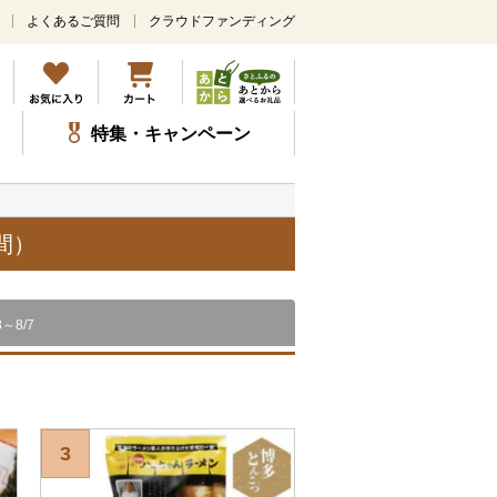
よくあるご質問
クラウドファンディング
メ
イ
ン
コ
ン
特集・キャンペーン
テ
ン
ツ
に
ス
間）
キ
ッ
プ
8～8/7
3