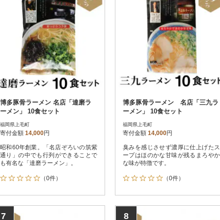
博多豚骨ラーメン 名店「達磨ラ
博多豚骨ラーメン 名店「三九ラ
ーメン」 10食セット
ーメン」 10食セット
福岡県上毛町
福岡県上毛町
寄付金額
14,000
円
寄付金額
14,000
円
昭和60年創業。「名店ぞろいの筑紫
臭みを感じさせず濃厚に仕上げたス
通り」の中でも行列ができることで
ープはほのかな甘味が残るまろやか
も有名な「達磨ラーメン」。
な味が特徴です。
（0件）
（0件）
7
8