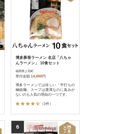
博多豚骨ラーメン 名店「八ちゃ
んラーメン」 10食セット
福岡県上毛町
寄付金額
14,000
円
博多ラーメンでは珍しい「平打ちの
極細麺」スープは濃厚なのに臭みが
ないのも人気の理由の一つです。
（3件）
6