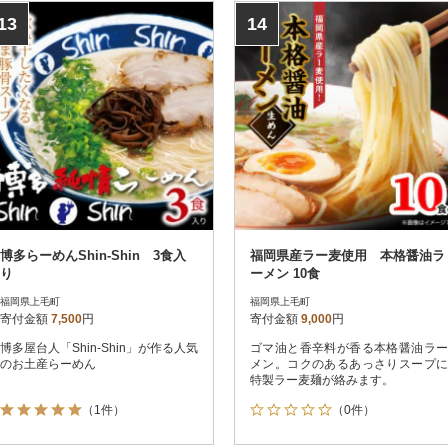
13
14
博多らーめんShin-Shin 3食入
福岡県産ラー麦使用 本格醤油ラ
り
ーメン 10食
福岡県上毛町
福岡県上毛町
寄付金額
7,500
円
寄付金額
9,000
円
博多屋台人「Shin-Shin」が作る人気
ゴマ油と香辛料が香る本格醤油ラー
のお土産らーめん
メン。コクのあるあっさりスープに
特製ラー麦麺が絡みます。
（1件）
（0件）