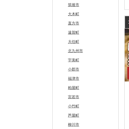
鶴居村
三沢市
仙台市
山形市
三島町
石岡市
大泉町
志木市
野田市
新宿区
厚木市
箕輪町
笠松町
御前崎市
瀬戸市
高槻市
淡路市
奈良市
印南町
高知市
筑後市
釧路市
西目屋村
大河原町
三川町
桑折町
茨城県（県庁）
長野原町
北本市
山武市
江東区
海老名市
駒ヶ根市
東白川村
東伊豆町
大府市
豊中市
丹波篠山市
大和郡山市
和歌山県（県庁）
東洋町
大木町
苫前町
角田市
大江町
矢吹町
坂東市
中之条町
桶川市
鴨川市
青梅市
相模原市
王滝村
土岐市
西伊豆町
半田市
箕面市
香美町
野迫川村
みなべ町
越知町
直方市
当別町
涌谷町
米沢市
国見町
小美玉市
加須市
印西市
国立市
座間市
千曲市
岐阜県（県庁）
清水町
あま市
太子町
芦屋市
葛城市
かつらぎ町
安芸市
遠賀町
占冠村
東松島市
檜枝岐村
日立市
三郷市
神崎町
品川区
二宮町
辰野町
下呂市
南伊豆町
岩倉市
岬町
神戸市
三宅町
田辺市
本山町
大任町
上士幌町
喜多方市
大子町
八潮市
船橋市
福生市
茅野市
多治見市
松崎町
小牧市
千早赤阪村
川西市
生駒市
北山村
土佐清水市
北九州市
平取町
南相馬市
鹿嶋市
越生町
千葉市
小平市
喬木村
垂井町
湖西市
愛西市
東大阪市
三田市
東吉野村
串本町
北川村
宇美町
七飯町
会津若松市
阿見町
さいたま市
白井市
文京区
阿智村
恵那市
磐田市
長久手市
摂津市
赤穂市
五條市
佐川町
小郡市
北見市
大熊町
那珂市
鴻巣市
成田市
大田区
小川村
白川町
三島市
豊川市
島本町
相生市
香芝市
梼原町
福津市
登別市
浅川町
筑西市
嵐山町
富津市
豊島区
宮田村
各務原市
静岡県（県庁）
尾張旭市
高石市
姫路市
桜井市
宿毛市
粕屋町
訓子府町
相馬市
八千代町
越谷市
浦安市
西東京市
飯綱町
美濃市
牧之原市
稲沢市
田尻町
伊丹市
橿原市
中土佐町
宮若市
室蘭市
中島村
古河市
小川町
松戸市
羽村市
栄村
揖斐川町
菊川市
知立市
堺市
兵庫県（県庁）
奈良県（県庁）
小竹町
士幌町
伊達市
滑川町
柏市
松川町
美濃加茂市
長泉町
大口町
八尾市
加古川市
天川村
芦屋町
倶知安町
川内村
本庄市
匝瑳市
坂城町
北方町
日進市
大東市
播磨町
下市町
柳川市