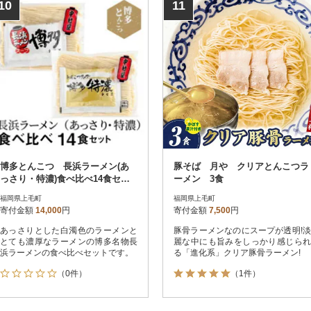
10
11
博多とんこつ 長浜ラーメン(あ
豚そば 月や クリアとんこつラ
っさり・特濃)食べ比べ14食セッ
ーメン 3食
ト
福岡県上毛町
福岡県上毛町
寄付金額
14,000
円
寄付金額
7,500
円
あっさりとした白濁色のラーメンと
豚骨ラーメンなのにスープが透明!淡
とても濃厚なラーメンの博多名物長
麗な中にも旨みをしっかり感じられ
浜ラーメンの食べ比べセットです。
る「進化系」クリア豚骨ラーメン!
（0件）
（1件）