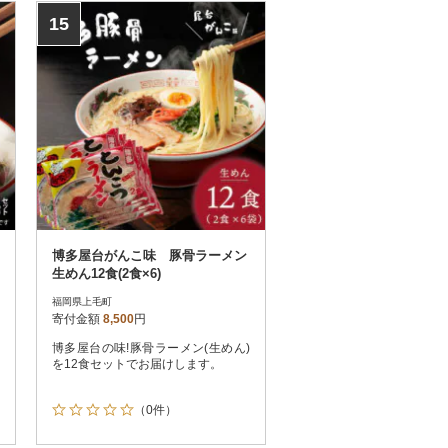
15
博多屋台がんこ味 豚骨ラーメン
生めん12食(2食×6)
福岡県上毛町
寄付金額
8,500
円
博多屋台の味!豚骨ラーメン(生めん)
を12食セットでお届けします。
（0件）