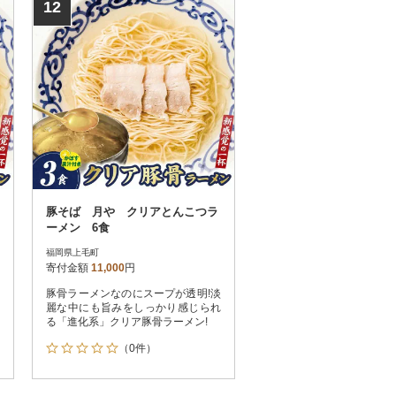
12
豚そば 月や クリアとんこつラ
ーメン 6食
福岡県上毛町
寄付金額
11,000
円
豚骨ラーメンなのにスープが透明!淡
麗な中にも旨みをしっかり感じられ
る「進化系」クリア豚骨ラーメン!
（0件）