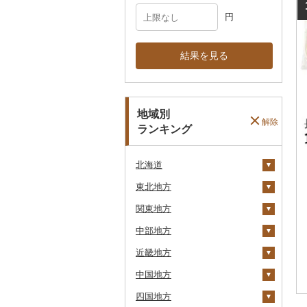
円
結果を見る
地域別
解除
ランキング
北海道
東北地方
安平町
関東地方
八雲町
青森県
中部地方
鹿部町
岩手県
茨城県
十和田市
近畿地方
江差町
宮城県
栃木県
新潟県
大鰐町
宮古市
土浦市
中国地方
白老町
秋田県
群馬県
富山県
三重県
南部町
軽米町
柴田町
取手市
那須塩原市
十日町市
四国地方
せたな町
山形県
埼玉県
石川県
滋賀県
鳥取県
五戸町
岩手町
色麻町
大潟村
つくば市
市貝町
榛東村
弥彦村
射水市
鈴鹿市