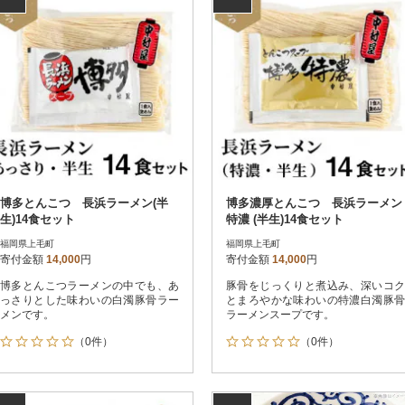
博多とんこつ 長浜ラーメン(半
博多濃厚とんこつ 長浜ラーメン
生)14食セット
特濃 (半生)14食セット
福岡県上毛町
福岡県上毛町
寄付金額
14,000
円
寄付金額
14,000
円
博多とんこつラーメンの中でも、あ
豚骨をじっくりと煮込み、深いコク
っさりとした味わいの白濁豚骨ラー
とまろやかな味わいの特濃白濁豚骨
メンです。
ラーメンスープです。
（0件）
（0件）