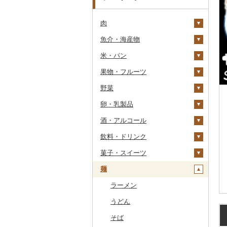
肉
魚介・海産物
牛肉（精肉）
米・パン
牛肉（加工品）
カニ
ステーキ
果物・フルーツ
豚肉（精肉）
エビ
米
すき焼き
ハンバーグ
ズワイガニ
野菜
豚肉（加工品）
いくら
雑穀
ぶどう・マスカット
しゃぶしゃぶ
もつ鍋
ステーキ
タラバガニ
甘エビ
精米
卵・乳製品
鶏肉
うに
餅
いちご
いも
焼肉
ローストビーフ
すき焼き
ハンバーグ
毛ガニ
ボタンエビ
無洗米
巨峰
酒・アルコール
鹿肉
明太子・たらこ
その他穀物加工品
りんご
トマト
卵
牛タン
ビーフジャーキー
しゃぶしゃぶ
もつ鍋
鶏肉（精肉）
かにしゃぶ
伊勢海老
玄米
ナガノパープル
じゃがいも
飲料・ドリンク
馬肉
その他魚卵
パン
もも
玉ねぎ
チーズ
ビール・発泡酒
和牛
その他牛肉（加工品）
焼肉
ハム
ハム・ソーセージ
その他カニ
その他エビ
明太子
金芽米
ピオーネ
さつまいも
フルーツトマト
菓子・スイーツ
羊肉・ラム肉（ジンギス
貝
メロン
ねぎ
ヨーグルト
日本酒
水・ミネラルウォーター
黒毛和牛
アグー豚
ソーセージ・ウインナ
唐揚げ
たらこ
数の子
ゆめぴりか
デラウェア
その他いも
ミニトマト
ビール
カン）
ー
麺
うなぎ
さくらんぼ
とうもろこし
牛乳
焼酎
コーヒー・コーヒー豆
ケーキ
白老牛
その他豚肉（精肉）
中津からあげ
からすみ
帆立（ホタテ）
つや姫
シャインマスカット
その他トマト
発泡酒
純米大吟醸
鴨肉
ベーコン・サラミ
鮮魚
梨
根菜
バター
梅酒
茶
クッキー
ラーメン
仙台牛
水炊き
キャビア
鮑（アワビ）
コシヒカリ
その他ぶどう・マスカ
地ビール・クラフトビ
純米吟醸
芋焼酎
飲料
猪肉
その他豚肉（加工品）
ット
ール
イカ・タコ
マンゴー
アスパラガス
その他乳製品
泡盛
果汁飲料
焼き菓子
うどん
米沢牛
地鶏
その他魚卵
牡蠣（カキ）
鮭・サーモン
はえぬき
和梨
人参
大吟醸
麦焼酎
コーヒー豆
飲料
その他肉・加工品
海苔・海藻
みかん・柑橘
豆
ワイン
紅茶
プリン
そば
山形牛
赤鶏さつま
あさり
マグロ
イカ
さがびより
洋梨・ラフランス
大根
吟醸
米焼酎
粉
茶葉・ティーバッグ
りんごジュース