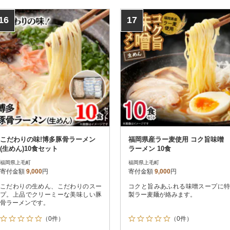
16
17
こだわりの味!博多豚骨ラーメン
福岡県産ラー麦使用 コク旨味噌
(生めん)10食セット
ラーメン 10食
福岡県上毛町
福岡県上毛町
寄付金額
9,000
円
寄付金額
9,000
円
こだわりの生めん、こだわりのスー
コクと旨みあふれる味噌スープに特
プ。上品でクリーミーな美味しい豚
製ラー麦麺が絡みます。
骨ラーメンです。
（0件）
（0件）