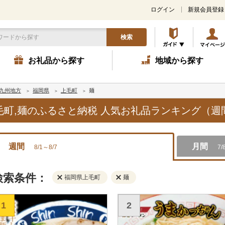
ログイン
新規会員登録
検索
お礼品から探す
地域から探す
九州地方
福岡県
上毛町
麺
上毛町,麺のふるさと納税 人気お礼品ランキング（週
週間
月間
8/1～8/7
7/
検索条件：
福岡県上毛町
麺
1
2