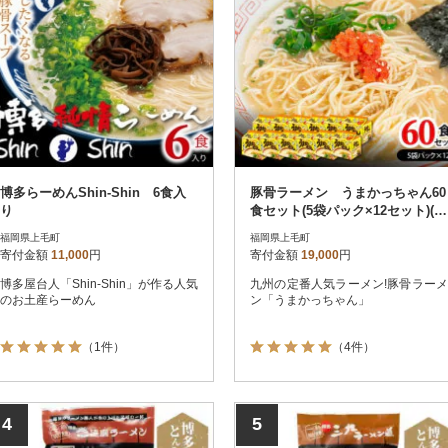
博多らーめんShin-Shin 6食入
豚骨ラーメン うまかっちゃん60
り
食セット(5袋パック×12セット)(上
毛町)
福岡県上毛町
福岡県上毛町
寄付金額
11,000
円
寄付金額
19,000
円
博多屋台人「Shin-Shin」が作る人気
九州の定番人気ラーメン!豚骨ラーメ
のお土産らーめん
ン「うまかっちゃん」
（1件）
（4件）
4
5