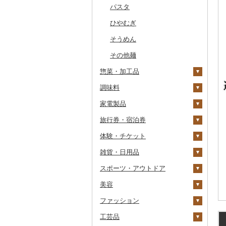
干物
すいか
きのこ
ウイスキー
その他飲料・ジュース
ゼリー
パスタ
常陸牛
その他鶏肉
しじみ
イワシ
タコ
海苔
あきたこまち
みかん
自然薯
その他日本酒
黒糖焼酎
白ワイン
ドリップ
静岡茶
みかんジュース（オレ
飲料
ンジジュース）
その他魚介・加工品
キウイ
その他野菜
リキュール・洋酒
チョコレート
ひやむぎ
上州牛
サザエ
カツオ
わかめ
ししゃも
ひとめぼれ
レモン
レンコン
しいたけ
その他焼酎
赤ワイン
足柄茶
茶葉・ティーバッグ
野菜ジュース
その他果汁飲料
柿（カキ）
甘酒
カステラ
そうめん
飛騨牛
はまぐり
金目鯛
ひじき
その他干物
しらす・ちりめん
ミルキークィーン
不知火・デコポン
にんにく・生姜
松茸
山菜
シャンパン・スパーク
知覧茶
炭酸飲料
リングワイン
ドライフルーツ
ノンアルコール
アイス・ジェラート
その他麺
近江牛
その他貝
クエ
その他海苔・海藻
かまぼこ・練り製品
ななつぼし
せとか
その他根菜
その他きのこ
かぼちゃ
八女茶
豆乳
その他ワイン
惣菜・加工品
その他果物
その他酒
その他洋菓子
神戸牛・神戸ビーフ
くじら
その他魚介・加工品
その他米
文旦
干し柿
茄子
その他茶
その他飲料・ジュース
調味料
煎餅・おかき
惣菜
但馬牛
サバ
まどんな
干し芋
びわ
レタス
家電製品
羊羹
カレー・シチュー
砂糖
土佐あかうし
さんま
ポンカン
その他ドライフルーツ
ブルーベリー
その他野菜
餃子
旅行券・宿泊券
饅頭
鍋
塩
季節・空調家電
佐賀牛
鯛
その他柑橘
パイナップル
シュウマイ
カレー
体験・チケット
大福
ピザ
醤油
キッチン家電
旅行券
長崎和牛
のどぐろ
栗
コロッケ
シチュー
肉
雑貨・日用品
その他和菓子
レトルト
味噌
照明器具
宿泊券
PayPay商品券
あか牛
ふぐ
その他果物
その他惣菜
魚
JTBふるさと旅行クー
ポン（Eメール発行）
スポーツ・アウトドア
スープ
酢
パソコン・周辺機器
食事券
家具・インテリア
宮崎牛
ブリ
その他鍋
JTBふるさと旅行券
美容
豆腐・納豆
だし
TV・オーディオ・カメラ
温泉・サウナ・スパ利用
寝具
ゴルフ
その他牛肉（精肉）
ほっけ
タンス
（紙券）
券
ファッション
漬物
食用油
美容・健康家電
タオル
釣り
スキンケア
その他鮮魚
豆腐
机・テーブル
布団
ゴルフボール
その他旅行券
水族館
工芸品
缶詰・瓶詰
はちみつ
カー用品
文房具・印鑑
サイクリング
シャンプー・リンス
鞄・バッグ
納豆
梅干
えごま油
椅子・チェア・ソファ
枕
泉州タオル
ゴルフクラブ
化粧水・乳液・美容液
動物園