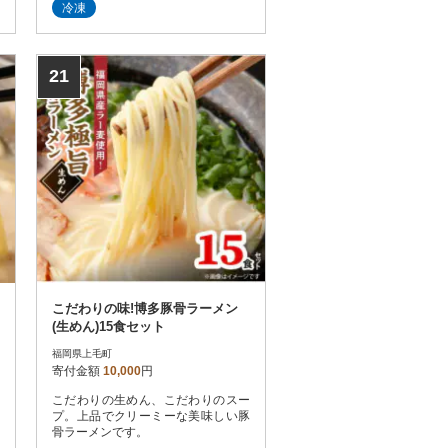
冷凍
21
こだわりの味!博多豚骨ラーメン
(生めん)15食セット
福岡県上毛町
寄付金額
10,000
円
こだわりの生めん、こだわりのスー
プ。上品でクリーミーな美味しい豚
骨ラーメンです。