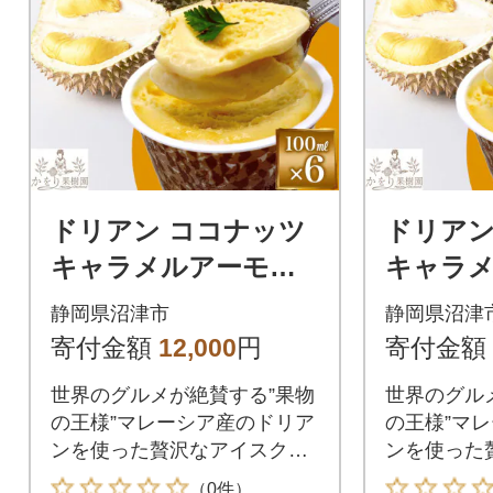
ドリアン ココナッツ
ドリアン
キャラメルアーモン
キャラ
ドアイスクリーム 10
ドアイス
静岡県沼津市
静岡県沼津
0ml 6個 セット 静岡
0ml 8
寄付金額
12,000
円
寄付金額
県 沼津市
県 沼津
世界のグルメが絶賛する”果物
世界のグル
の王様”マレーシア産のドリア
の王様”マ
ンを使った贅沢なアイスクリ
ンを使った
ームをお届けします
ームをお届
（0件）