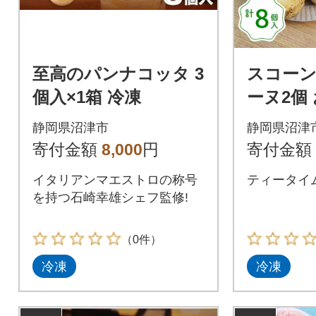
至高のパンナコッタ 3
スコーン
個入×1箱 冷凍
ーヌ2個
洋菓子詰
静岡県沼津市
静岡県沼津
寄付金額
8,000
円
寄付金額
イタリアンマエストロの称号
ティータイ
を持つ石崎幸雄シェフ監修!
（0件）
冷凍
冷凍