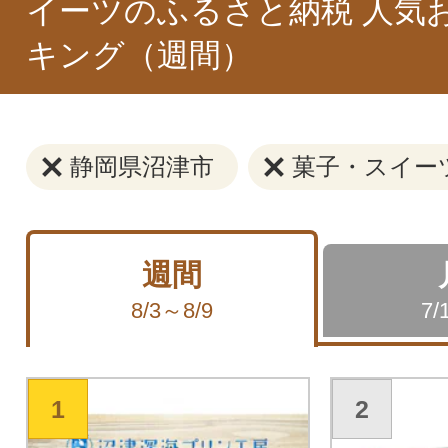
イーツのふるさと納税 人気
キング（週間）
静岡県沼津市
菓子・スイー
週間
8/3～8/9
7/
1
2