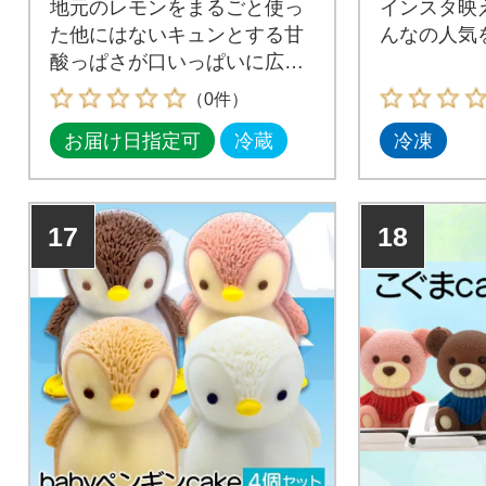
地元のレモンをまるごと使っ
インスタ映
た他にはないキュンとする甘
んなの人気
酸っぱさが口いっぱいに広が
るレモンケーキです。
（0件）
お届け日指定可
冷蔵
冷凍
17
18