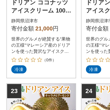
ドリアン ココナッツ
ドリアン
アイスクリーム 100m
アイスク
l 12個 セット かをり
l 16個
静岡県沼津市
静岡県沼津
果樹園 静岡県 沼津市
果樹園 
寄付金額
21,000
円
寄付金額
世界のグルメが絶賛する”果物
世界のグル
の王様”マレーシア産のドリア
の王様”マ
ンを使った贅沢なアイスクリ
ンを使った
ームをお届けします
ームをお届
（0件）
冷凍
冷凍
23
24