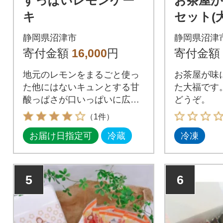
すっぱいレモンケー
お茶屋が
キ
セット(
個・お茶
静岡県沼津市
静岡県沼津
寄付金額
16,000
円
寄付金額
地元のレモンをまるごと使っ
お茶屋が味
た他にはないキュンとする甘
た大福です
酸っぱさが口いっぱいに広が
どうぞ。
るレモンケーキです。
（1件）
お届け日指定可
冷蔵
冷凍
5
6