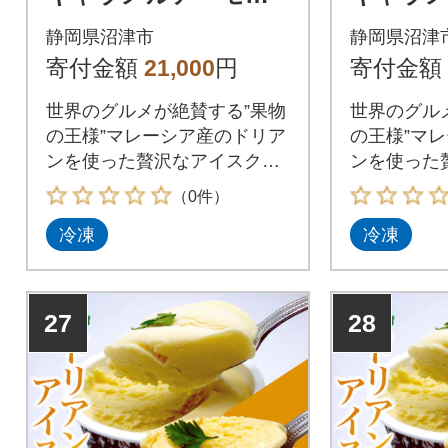
ドアイスクリーム 10
ドアイス
静岡県沼津市
静岡県沼津
0ml 12個 セット 静岡
0ml 1
寄付金額
21,000
円
寄付金額
県 沼津市
県 沼津
世界のグルメが絶賛する”果物
世界のグル
の王様”マレーシア産のドリア
の王様”マ
ンを使った贅沢なアイスクリ
ンを使った
ームをお届けします
ームをお届
（0件）
冷凍
冷凍
27
28