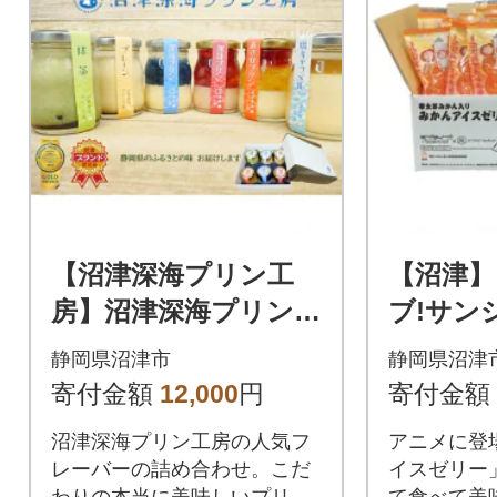
【沼津深海プリン工
【沼津】
房】沼津深海プリン工
ブ!サン
房6種食べ比べセット
コラボお
静岡県沼津市
静岡県沼津
(総容量 約580g)
みかん
寄付金額
12,000
円
寄付金額
ー」1箱
沼津深海プリン工房の人気フ
アニメに登
レーバーの詰め合わせ。こだ
イスゼリー
わりの本当に美味しいプリン
て食べて美