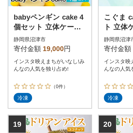
babyペンギン cake 4
こぐま c
個セット 立体ケーキ
ト 立体
(チョコ・いちご・キ
コ・い
静岡県沼津市
静岡県沼津
ャラメル)
メル)
寄付金額
19,000
円
寄付金額
インスタ映えまちがいなし!み
インスタ映
んなの人気を独り占め!
んなの人気
（0件）
冷凍
冷凍
19
20