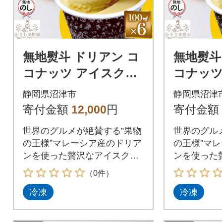
無地熨斗 ドリアン コ
無地熨斗
コナッツ アイスクリ
コナッツ
ーム 6個 セット かを
ーム 8個
静岡県沼津市
静岡県沼津
り果樹園 静岡県 沼津
り果樹園
寄付金額
12,000
円
寄付金額
市
市
世界のグルメが絶賛する”果物
世界のグル
の王様”マレーシア産のドリア
の王様”マ
ンを使った贅沢なアイスクリ
ンを使った
ームをお届けします
ームをお届
（0件）
冷凍
冷凍