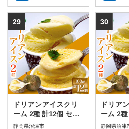
29
30
ドリアンアイスクリ
ドリア
ーム 2種 計12個 セッ
ーム 2種
ト ココナッツ キャラ
ト ココ
静岡県沼津市
静岡県沼津