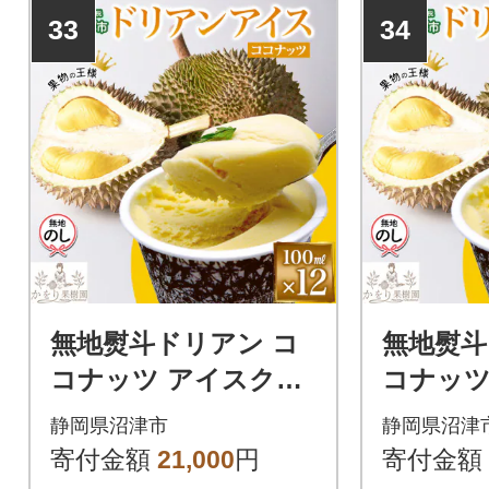
33
34
無地熨斗ドリアン コ
無地熨斗
コナッツ アイスクリ
コナッツ
ーム 12個 セット か
ーム 16
静岡県沼津市
静岡県沼津
をり果樹園 静岡県 沼
をり果樹
寄付金額
21,000
円
寄付金額
津市
津市