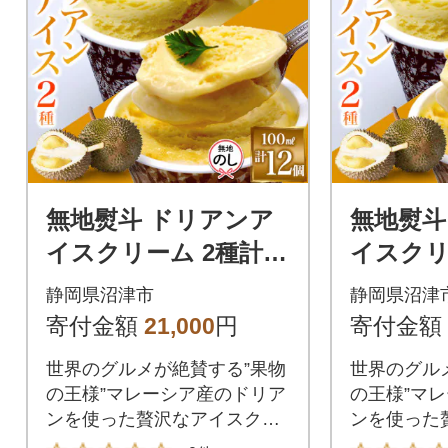
無地熨斗 ドリアンア
無地熨斗
イスクリーム 2種計12
イスクリ
個 ココナッツ キャラ
個 ココ
静岡県沼津市
静岡県沼津
メル かをり果樹園 静
メル か
寄付金額
21,000
円
寄付金額
岡県 沼津市
岡県 沼
世界のグルメが絶賛する”果物
世界のグル
の王様”マレーシア産のドリア
の王様”マ
ンを使った贅沢なアイスクリ
ンを使った
ームの2種セット
ームの2種