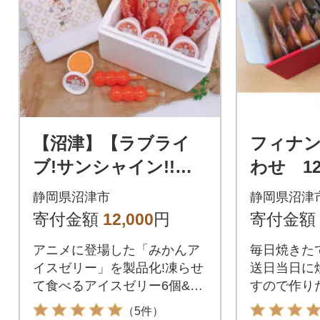
【沼津】【ラブライ
フィナ
ブ!サンシャイン!!】
わせ 1
コラボお礼品詰合(寿
静岡県沼津市
静岡県沼津
太郎みかんアイスゼ
寄付金額
12,000
円
寄付金額
リー&ジェラート)
アニメに登場した「みかんア
毎日焼きた
イスゼリー」を製品化!凍らせ
送日当日に
て食べるアイスゼリー6個&ジ
すので作り
ェラート6個セット
お楽しみい
（5件）