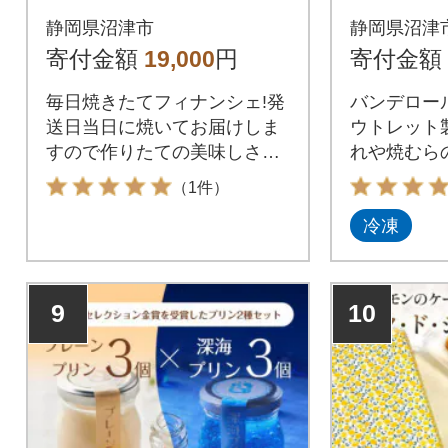
ーキ6個
静岡県沼津市
静岡県沼津
ケーキ+
寄付金額
19,000
円
寄付金額
+焼チー
毎日焼きたてフィナンシェ!発
バンデロー
送日当日に焼いてお届けしま
ウトレット
すので作りたての美味しさを
れや焼むら
お楽しみいただけます
問題なし!
（1件）
冷凍
9
10