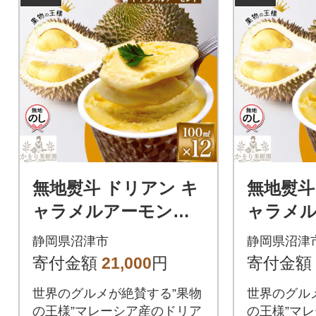
無地熨斗 ドリアン キ
無地熨斗
ャラメルアーモンド
ャラメ
アイスクリーム 12個
アイスク
静岡県沼津市
静岡県沼津
セット かをり果樹園
セット 
寄付金額
21,000
円
寄付金額
静岡県 沼津市
静岡県 
世界のグルメが絶賛する”果物
世界のグル
の王様”マレーシア産のドリア
の王様”マ