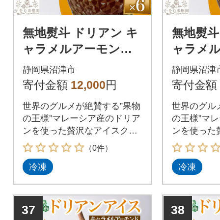
無地熨斗 ドリアン キ
無地熨斗
ャラメルアーモンド
ャラメ
アイスクリーム 6個
アイスク
静岡県沼津市
静岡県沼津
セット かをり果樹園
セット 
寄付金額
12,000
円
寄付金額
静岡県 沼津市
静岡県 
世界のグルメが絶賛する”果物
世界のグル
の王様”マレーシア産のドリア
の王様”マ
ンを使った贅沢なアイスクリ
ンを使った
ームをお届けします
ームをお届
（0件）
冷凍
冷凍
37
38