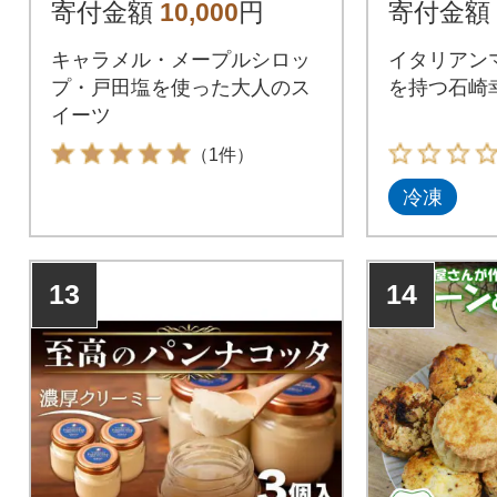
寄付金額
10,000
円
寄付金額
キャラメル・メープルシロッ
イタリアン
プ・戸田塩を使った大人のス
を持つ石崎
イーツ
（1件）
冷凍
13
14