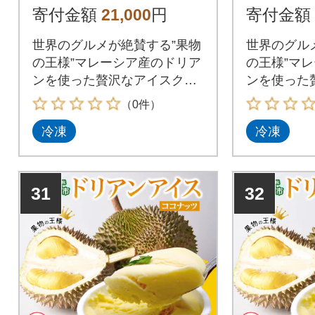
メル かをり果樹園 静
メル か
寄付金額
21,000
円
寄付金額
岡県 沼津市
岡県 沼
世界のグルメが絶賛する”果物
世界のグル
の王様”マレーシア産のドリア
の王様”マ
ンを使った贅沢なアイスクリ
ンを使った
ームの2種セット
ームの2種
（0件）
冷凍
冷凍
31
32