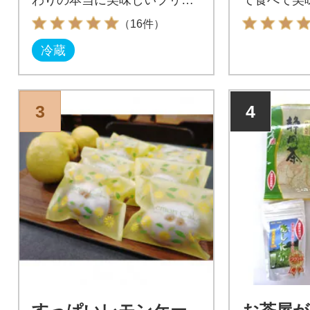
をご堪能いただけます。
大人買いチ
（16件）
冷蔵
3
4