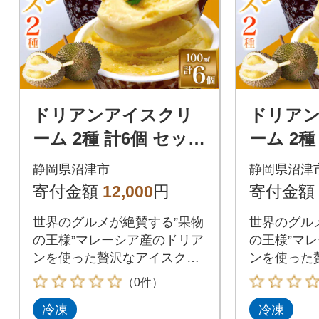
ドリアンアイスクリ
ドリア
ーム 2種 計6個 セット
ーム 2種
ココナッツ キャラメ
ココナッ
静岡県沼津市
静岡県沼津
ル かをり果樹園 静岡
ル かを
寄付金額
12,000
円
寄付金額
県 沼津市
県 沼津
世界のグルメが絶賛する”果物
世界のグル
の王様”マレーシア産のドリア
の王様”マ
ンを使った贅沢なアイスクリ
ンを使った
ームの2種セット
ームの2種
（0件）
冷凍
冷凍