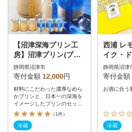
【沼津深海プリン工
西浦 レ
房】沼津プリン(プレ
イク・
ーン)・深海プリン 各
合計5個
静岡県沼津市
静岡県沼津
3個セット
寄付金額
12,000
円
寄付金額
材料にこだわった濃厚なめら
お酒に合う
かプリンと、日本一の深海を
イメージしたプリンのセット
です
（1件）
冷蔵
冷蔵