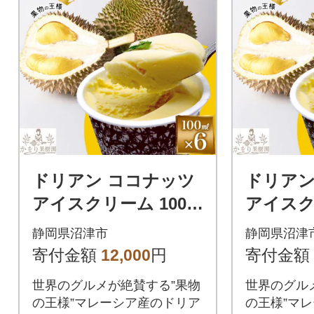
ドリアン ココナッツ
ドリアン
アイスクリーム 100m
アイスク
l 6個 セット かをり果
l 8個 
静岡県沼津市
静岡県沼津
樹園 静岡県 沼津市
樹園 静
寄付金額
12,000
円
寄付金額
世界のグルメが絶賛する”果物
世界のグル
の王様”マレーシア産のドリア
の王様”マ