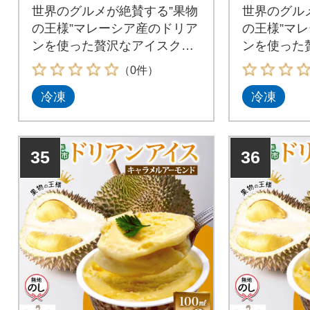
世界のグルメが絶賛する”果物
世界のグル
の王様”マレーシア産のドリア
の王様”マ
ンを使った贅沢なアイスクリ
ンを使った
ームをお届けします
ームをお届
（0件）
冷凍
冷凍
35
36