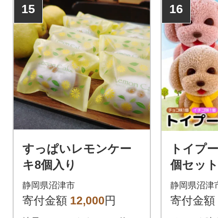
15
16
すっぱいレモンケー
トイプード
キ8個入り
個セット
(チョコ
静岡県沼津市
静岡県沼津
ャラメル
寄付金額
12,000
円
寄付金額