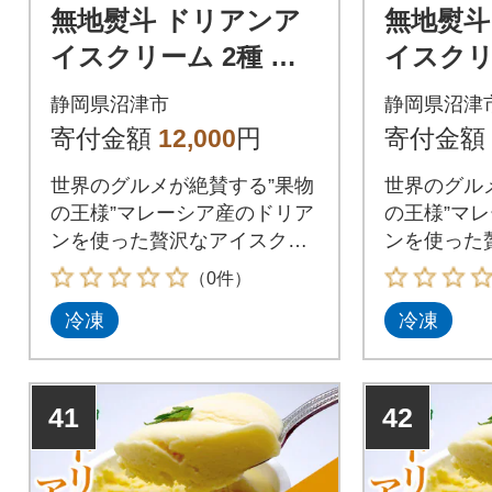
無地熨斗 ドリアンア
無地熨斗
イスクリーム 2種 計6
イスクリ
個 ココナッツ キャラ
個 ココ
静岡県沼津市
静岡県沼津
メル かをり果樹園 静
メル か
寄付金額
12,000
円
寄付金額
岡県 沼津市
岡県 沼
世界のグルメが絶賛する”果物
世界のグル
の王様”マレーシア産のドリア
の王様”マ
ンを使った贅沢なアイスクリ
ンを使った
ームの2種セット
ームの2種
（0件）
冷凍
冷凍
41
42