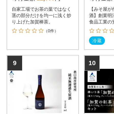
自家工場でお茶の葉ではなく
【みそ屋が
茎の部分だけを均一に浅く炒
酒】創業明
り上げた加賀棒茶。
食品工業の
だわりの味
（0件）
冷蔵
9
10