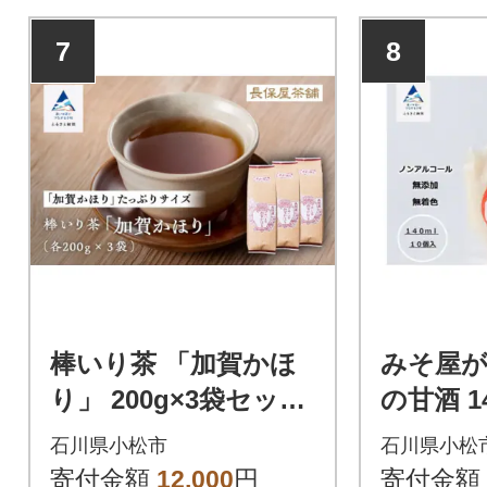
7
8
棒いり茶 「加賀かほ
みそ屋
り」 200g×3袋セット
の甘酒 14
加賀ほうじ茶 ほうじ
ま酒 甘
石川県小松市
石川県小松
茶 番茶
寄付金額
12,000
円
寄付金額