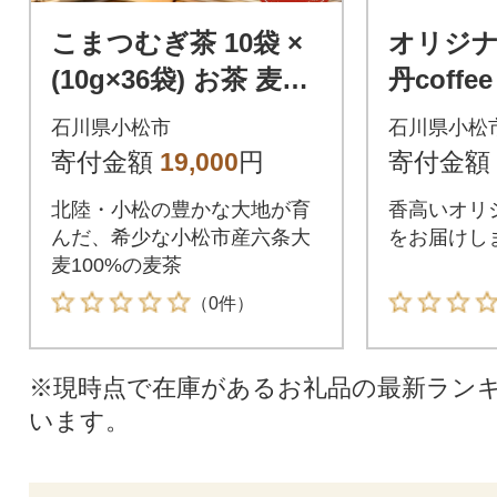
こまつむぎ茶 10袋 ×
オリジ
(10g×36袋) お茶 麦茶
丹coffe
ノンカフェイン
00g×3
石川県小松市
石川県小松
木西圓寺
寄付金額
19,000
円
寄付金額
北陸・小松の豊かな大地が育
香高いオリ
んだ、希少な小松市産六条大
をお届けし
麦100%の麦茶
（0件）
※現時点で在庫があるお礼品の最新ラン
います。