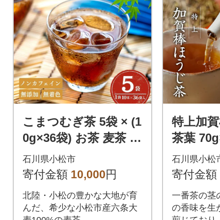
こまつむぎ茶 5袋 × (1
特上加賀
0g×36袋) お茶 麦茶 ノ
茶葉 70
ンカフェイン
ほうじ茶
石川県小松市
石川県小松
焙煎加賀
寄付金額
10,000
円
寄付金額
お茶の茶
北陸・小松の豊かな大地が育
一番茶の茎
んだ、希少な小松市産六条大
の香味を生
麦100%の麦茶
煎じており