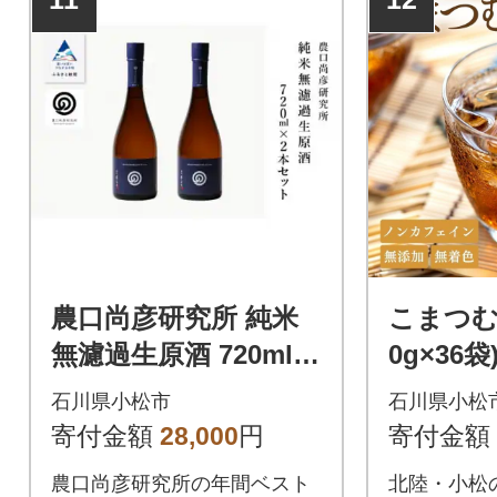
農口尚彦研究所 純米
こまつむぎ
無濾過生原酒 720ml×
0g×36袋
2本 日本酒 清酒
ンカフ
石川県小松市
石川県小松
寄付金額
28,000
円
寄付金額
農口尚彦研究所の年間ベスト
北陸・小松