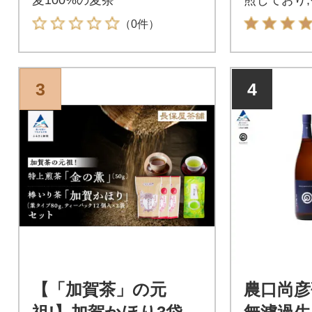
かな風味と
（0件）
を楽しめま
3
4
【「加賀茶」の元
農口尚彦