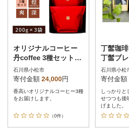
オリジナルコーヒー
丁髷珈
丹coffee 3種セット(2
丁髷ブレン
00g×3袋) 珈琲 三草二
袋 コー
石川県小松市
石川県小松
木西圓寺
ドコー
寄付金額
24,000
円
寄付金額
香高いオリジナルコーヒー3種
しっかりと
をお届けします。
せつつも後
げました。
（0件）