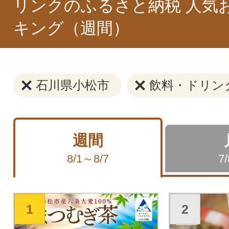
リンクのふるさと納税 人気
キング（週間）
石川県小松市
飲料・ドリン
週間
8/1～8/7
7
1
2