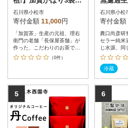
祖!】加賀かほり3袋&
無濾過生原
特上煎茶 金(こがね)の
ntage 1
石川県小松市
石川県小松
薫50gセット
本酒 清
寄付金額
11,000
円
寄付金額
「加賀茶」生産の元祖、理右
農口尚彦研
衛門の老舗「長保屋茶舗」が
セラー純米
作った、こだわりのお茶で
じ水源、同
す。
米を使用し
（0件）
感じて頂け
冷蔵
5
6