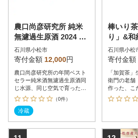
農口尚彦研究所 純米
棒いり茶
無濾過生原酒 2024 Vi
り」&和
ntage 720ml×1本 日本
紅茶」セ
石川県小松市
石川県小松
酒 清酒 熟成
袋 ほう
寄付金額
12,000
円
寄付金額
茶セッ
農口尚彦研究所の年間ベスト
「加賀茶」
セラー純米酒無濾過生原酒同
衛門の老舗
じ水源、同じ空気で育ったお
作った、こ
米を使用した、テロワールを
す。
（0件）
感じて頂けます。
冷蔵
11
12