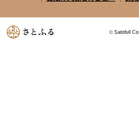
©
Satofull Co.