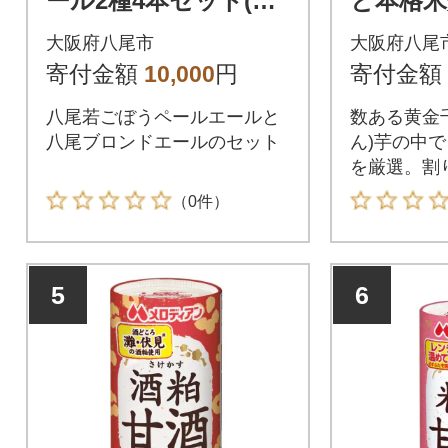
ール2種4本セット(A3
と本格米
40)
成】) 2
大阪府八尾市
大阪府八尾
2)
寄付金額
10,000
円
寄付金額
八尾若ごぼうペールエールと
数ある黄金
八尾ブロンドエールのセット
ん)芋の中
を厳選。割
流域の地下
（0件）
にはこだわ
5
6