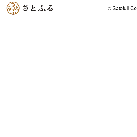
©
Satofull Co.