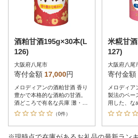
酒粕甘酒195g×30本(L
米糀甘酒1
126)
127)
大阪府八尾市
大阪府八尾
寄付金額
17,000
円
寄付金額
メロディアンの酒粕甘酒 香り
メロディア
豊かで本格的な酒粕の甘酒。
製法のペー
酒どころで有名な兵庫 灘・京
用した、な
都 伏見の酒粕のみを使用して
る甘酒です
（0件）
います。
※現時点で在庫があるお礼品の最新ラン