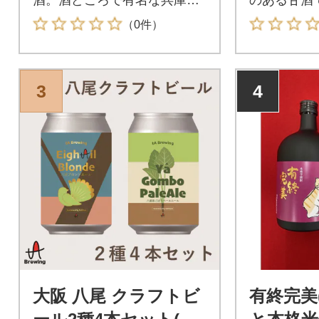
灘・京都 伏見の酒粕のみを使
（0件）
用しています。
3
4
大阪 八尾 クラフトビ
有終完美