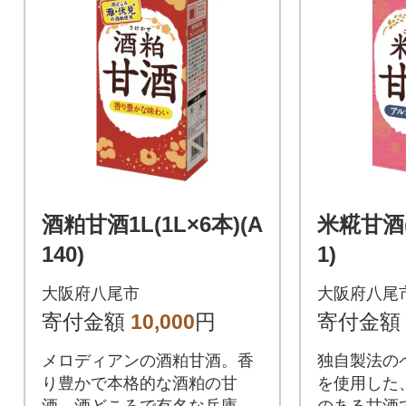
酒粕甘酒1L(1L×6本)(A
米糀甘酒(1
140)
1)
大阪府八尾市
大阪府八尾
寄付金額
10,000
円
寄付金額
メロディアンの酒粕甘酒。香
独自製法の
り豊かで本格的な酒粕の甘
を使用した
酒。酒どころで有名な兵庫
のある甘酒