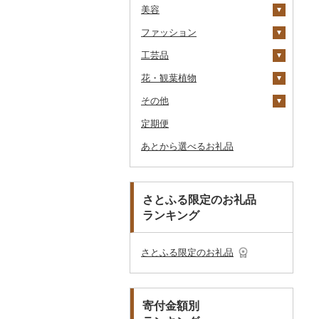
美容
その他酒
その他洋菓子
豆腐・納豆
だし
TV・オーディオ・カメラ
温泉・サウナ・スパ利用
寝具
ゴルフ
その他茶
その他飲料・ジュース
タンス
（紙券）
券
ファッション
煎餅・おかき
漬物
食用油
美容・健康家電
タオル
釣り
スキンケア
豆腐
机・テーブル
布団
ゴルフボール
その他旅行券
水族館
工芸品
羊羹
缶詰・瓶詰
はちみつ
カー用品
文房具・印鑑
サイクリング
シャンプー・リンス
鞄・バッグ
納豆
梅干
えごま油
椅子・チェア・ソファ
枕
泉州タオル
ゴルフクラブ
化粧水・乳液・美容液
動物園
花・観葉植物
饅頭
乾物
ドレッシング
時計
食器
アウトドア・キャンプ
石鹸・ボディーソープ
洋服
織物
キムチ
肉
オリーブオイル
その他家具・インテリ
毛布
その他タオル
ボールペン
ゴルフウェア
洗顔
トートバッグ・ショル
釣り
ア
ダーバッグ
その他
大福
燻製（スモーク）
その他調味料
その他家電
キッチン用品
その他スポーツ
入浴剤
和服
陶器・漆器
観葉植物・苗木
その他漬物
魚
ごま油
タオルケット
ノート・ファイル
グラス・カップ
その他ゴルフ
その他スキンケア
女性・レディース
本場奄美大島紬
ダイビング
キャリーバッグ・スー
定期便
その他和菓子
おせち
日用品
アロマ
靴・履物
その他装飾品・工芸品
花
地域サービス
果物
その他食用油
みりん
その他寝具
印鑑
タンブラー
包丁
ウェア・ユニフォーム
男性・メンズ
その他織物
信楽焼
ツケース
スキーチケット・リフト
あとから選べるお礼品
その他加工品
楽器・器材
プロテイン
アクセサリー
盆栽・その他
その他
ジャム
ケチャップ
その他文房具
箸
フライパン
洗剤
その他スポーツ
子供・ベビー
靴・シューズ
唐津焼
数珠
胡蝶蘭
券
その他鞄・バッグ
本・CD・DVD
その他美容
その他服飾小物
その他缶詰・瓶詰
こしょう
スプーン・フォーク・
鍋
トイレットペーパー
その他洋服
スリッパ・下駄・草履
ペンダント・ネックレ
備前焼
工芸品
造花・プリザーブドフ
ゴルフプレー券
ナイフ
ス
ラワー
おもちゃ・ぬいぐるみ
その他調味料
まな板
ティッシュ
その他靴・履物
財布
美濃焼
播州そろばん
花火大会チケット
GDOふるさとゴルフ
さとふる限定のお礼品
皿・椀
ピアス・イヤリング
その他花
プレークーポン
ランキング
ご当地キャラクター
土鍋
その他日用品
ショール・ストール
村上木彫堆朱
美濃和紙
カタログギフト
弁当箱
真珠・パール
その他のゴルフプレー
ベビー用品
その他キッチン用品
ネクタイ・ベルト
その他陶器・漆器
民芸品
その他体験・チケット
券
その他食器
その他アクセサリー
さとふる限定のお礼品
ペット用品
マフラー・手袋
防災グッズ
その他服飾小物
寄付金額別
その他雑貨