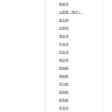
厚岸町
田子町
岩泉町
富谷市
にかほ市
大石田町
二本松市
神栖市
那珂川町
高山村
羽生市
香取市
瑞穂町
開成町
五泉市
富山市
宝達志水町
あわら市
都留市
南富良野町
新郷村
田野畑村
岩沼市
羽後町
川西町
猪苗代町
常総市
茂木町
みどり市
小鹿野町
習志野市
大島町
藤沢市
三条市
南砺市
金沢市
福井市
山梨県（県庁）
上富良野町
横浜町
盛岡市
七ヶ宿町
秋田県（県庁）
鶴岡市
川俣町
東海村
那須烏山市
千代田町
坂戸市
銚子市
府中市
神奈川県（県庁）
見附市
内灘町
大野市
道志村
和寒町
野辺地町
遠野市
大崎市
秋田市
山形県（県庁）
郡山市
美浦村
矢板市
みなかみ町
鳩山町
君津市
国分寺市
鎌倉市
糸魚川市
かほく市
敦賀市
忍野村
紋別市
佐井村
奥州市
塩竈市
男鹿市
金山町
西会津町
大洗町
さくら市
片品村
埼玉県（県庁）
旭市
東村山市
大和市
胎内市
小松市
おおい町
笛吹市
乙部町
六戸町
雫石町
石巻市
美郷町
東根市
玉川村
河内町
足利市
富岡市
神川町
南房総市
中央区
伊勢原市
上越市
志賀町
永平寺町
中央市
根室市
五所川原市
岩手県（県庁）
多賀城市
東成瀬村
飯豊町
いわき市
ひたちなか市
那須町
館林市
東秩父村
八街市
あきる野市
小田原市
阿賀野市
加賀市
北杜市
三笠市
平川市
一関市
宮城県（県庁）
五城目町
鮭川村
南会津町
龍ケ崎市
鹿沼市
伊勢崎市
横瀬町
東金市
中野区
湯河原町
津南町
鳴沢村
東川町
蓬田村
久慈市
亘理町
北秋田市
大蔵村
田村市
守谷市
下野市
東吾妻町
三芳町
九十九里町
荒川区
秦野市
新潟県（県庁）
西桂町
厚真町
中泊町
西和賀町
蔵王町
八峰町
山辺町
磐梯町
常陸大宮市
益子町
前橋市
幸手市
いすみ市
北区
綾瀬市
柏崎市
身延町
奥尻町
外ヶ浜町
北上市
女川町
鹿角市
戸沢村
三春町
笠間市
芳賀町
藤岡市
日高市
東庄町
多摩市
横須賀市
村上市
早川町
網走市
つがる市
平泉町
気仙沼市
大仙市
舟形町
本宮市
行方市
野木町
邑楽町
蓮田市
館山市
稲城市
三浦市
妙高市
南部町
浦河町
弘前市
洋野町
美里町
八郎潟町
最上町
柳津町
結城市
板倉町
川越市
大網白里市
世田谷区
大磯町
聖籠町
昭和町
広尾町
鰺ヶ沢町
大船渡市
松島町
真室川町
鮫川村
城里町
嬬恋村
宮代町
一宮町
日の出町
箱根町
刈羽村
甲府市