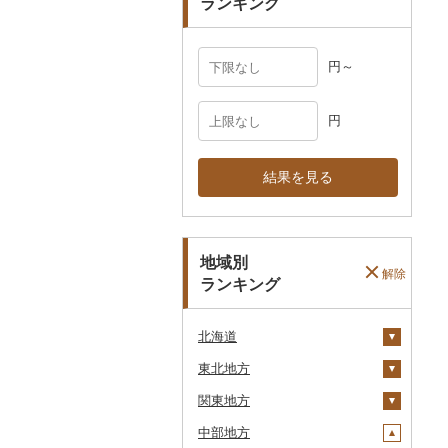
ランキング
円～
円
結果を見る
地域別
解除
ランキング
北海道
東北地方
安平町
関東地方
八雲町
青森県
中部地方
鹿部町
岩手県
茨城県
十和田市