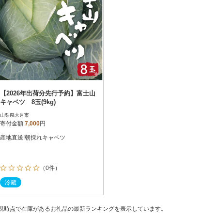
【2026年出荷分先行予約】富士山
キャベツ 8玉(9kg)
山梨県大月市
寄付金額
7,000
円
産地直送!朝採れキャベツ
（0件）
冷蔵
現時点で在庫があるお礼品の最新ランキングを表示しています。