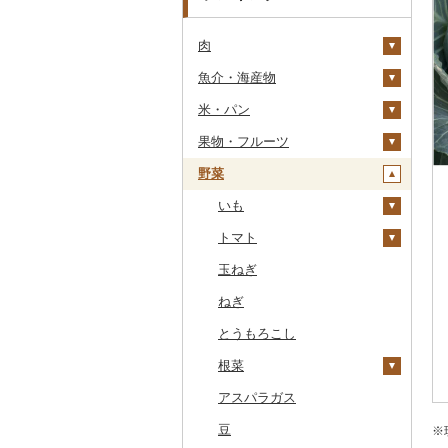
肉
魚介・海産物
牛肉（精肉）
米・パン
牛肉（加工品）
カニ
ステーキ
果物・フルーツ
豚肉（精肉）
エビ
米
すき焼き
ハンバーグ
ズワイガニ
野菜
豚肉（加工品）
いくら
雑穀
ぶどう・マスカット
しゃぶしゃぶ
もつ鍋
ステーキ
タラバガニ
甘エビ
精米
鶏肉
うに
餅
いちご
いも
焼肉
ローストビーフ
すき焼き
ハンバーグ
毛ガニ
ボタンエビ
無洗米
巨峰
鹿肉
明太子・たらこ
その他穀物加工品
りんご
トマト
牛タン
ビーフジャーキー
しゃぶしゃぶ
もつ鍋
鶏肉（精肉）
かにしゃぶ
伊勢海老
玄米
ナガノパープル
じゃがいも
馬肉
その他魚卵
パン
もも
玉ねぎ
和牛
その他牛肉（加工品）
焼肉
ハム
ハム・ソーセージ
その他カニ
その他エビ
明太子
金芽米
ピオーネ
さつまいも
フルーツトマト
羊肉・ラム肉（ジンギス
貝
メロン
ねぎ
黒毛和牛
アグー豚
ソーセージ・ウインナ
唐揚げ
たらこ
数の子
ゆめぴりか
デラウェア
その他いも
ミニトマト
カン）
ー
うなぎ
さくらんぼ
とうもろこし
白老牛
その他豚肉（精肉）
中津からあげ
からすみ
帆立（ホタテ）
つや姫
シャインマスカット
その他トマト
鴨肉
ベーコン・サラミ
鮮魚
梨
根菜
仙台牛
水炊き
キャビア
鮑（アワビ）
コシヒカリ
その他ぶどう・マスカ
猪肉
その他豚肉（加工品）
ット
イカ・タコ
マンゴー
アスパラガス
米沢牛
地鶏
その他魚卵
牡蠣（カキ）
鮭・サーモン
はえぬき
和梨
人参
その他肉・加工品
海苔・海藻
みかん・柑橘
豆
山形牛
赤鶏さつま
あさり
マグロ
イカ
さがびより
洋梨・ラフランス
大根
※