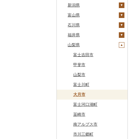
江差町
宮城県
栃木県
新潟県
大鰐町
宮古市
土浦市
白老町
秋田県
群馬県
富山県
南部町
軽米町
柴田町
取手市
那須塩原市
十日町市
せたな町
山形県
埼玉県
石川県
五戸町
岩手町
色麻町
大潟村
つくば市
市貝町
榛東村
弥彦村
射水市
旭川市
福島県
千葉県
福井県
藤崎町
矢巾町
丸森町
横手市
村山市
稲敷市
塩谷町
下仁田町
春日部市
阿賀町
氷見市
羽咋市
森町
東京都
山梨県
六ヶ所村
釜石市
大衡村
能代市
尾花沢市
天栄村
潮来市
上三川町
玉村町
蕨市
勝浦市
出雲崎町
朝日町
七尾市
美浜町
稚内市
神奈川県
東北町
野田村
加美町
小坂町
上山市
広野町
五霞町
佐野市
安中市
戸田市
袖ケ浦市
八王子市
魚沼市
高岡市
白山市
小浜市
富士吉田市
標津町
三戸町
普代村
利府町
仙北市
河北町
鏡石町
北茨城市
真岡市
川場村
毛呂山町
我孫子市
日野市
南足柄市
佐渡市
魚津市
穴水町
越前町
甲斐市
清里町
東通村
一戸町
白石市
井川町
酒田市
須賀川市
境町
高根沢町
昭和村
久喜市
長柄町
昭島市
松田町
燕市
砺波市
輪島市
若狭町
山梨市
北斗市
黒石市
陸前高田市
登米市
潟上市
新庄市
小野町
かすみがうら市
大田原市
甘楽町
ふじみ野市
芝山町
武蔵村山市
大井町
南魚沼市
入善町
中能登町
鯖江市
富士川町
留萌市
おいらせ町
紫波町
山元町
三種町
長井市
棚倉町
牛久市
栃木市
明和町
川島町
八千代市
葛飾区
中井町
関川村
黒部市
石川県（県庁）
高浜町
大月市
白糠町
鶴田町
滝沢市
名取市
藤里町
小国町
古殿町
常陸太田市
日光市
沼田市
上里町
横芝光町
小金井市
愛川町
新発田市
立山町
野々市市
勝山市
富士河口湖町
釧路町
階上町
住田町
川崎町
湯沢市
南陽市
昭和村
つくばみらい市
小山市
桐生市
川口市
多古町
墨田区
山北町
加茂市
富山県（県庁）
能登町
福井県（県庁）
韮崎市
名寄市
深浦町
葛巻町
村田町
大館市
中山町
下郷町
下妻市
宇都宮市
吉岡町
飯能市
白子町
東久留米市
真鶴町
小千谷市
小矢部市
能美市
越前市
南アルプス市
美唄市
青森市
花巻市
栗原市
由利本荘市
庄内町
西郷村
茨城町
栃木県（県庁）
太田市
長瀞町
栄町
利島村
清川村
田上町
滑川市
津幡町
坂井市
市川三郷町