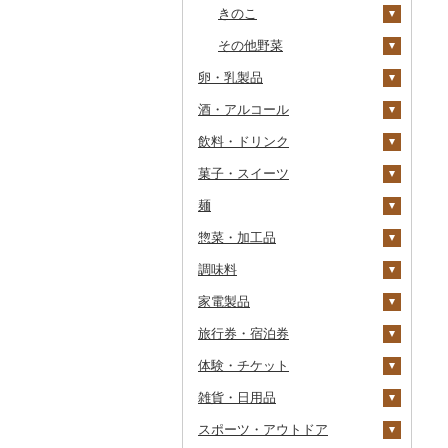
干物
すいか
きのこ
常陸牛
その他鶏肉
しじみ
イワシ
タコ
海苔
あきたこまち
みかん
自然薯
その他魚介・加工品
キウイ
その他野菜
上州牛
サザエ
カツオ
わかめ
ししゃも
ひとめぼれ
レモン
レンコン
しいたけ
卵・乳製品
柿（カキ）
飛騨牛
はまぐり
金目鯛
ひじき
その他干物
しらす・ちりめん
ミルキークィーン
不知火・デコポン
にんにく・生姜
松茸
山菜
酒・アルコール
ドライフルーツ
卵
近江牛
その他貝
クエ
その他海苔・海藻
かまぼこ・練り製品
ななつぼし
せとか
その他根菜
その他きのこ
かぼちゃ
飲料・ドリンク
その他果物
チーズ
ビール・発泡酒
神戸牛・神戸ビーフ
くじら
その他魚介・加工品
その他米
文旦
干し柿
茄子
菓子・スイーツ
ヨーグルト
日本酒
水・ミネラルウォーター
但馬牛
サバ
まどんな
干し芋
びわ
レタス
ビール
麺
牛乳
焼酎
コーヒー・コーヒー豆
ケーキ
土佐あかうし
さんま
ポンカン
その他ドライフルーツ
ブルーベリー
その他野菜
発泡酒
純米大吟醸
惣菜・加工品
バター
梅酒
茶
クッキー
ラーメン
佐賀牛
鯛
その他柑橘
パイナップル
地ビール・クラフトビ
純米吟醸
芋焼酎
飲料
ール
調味料
その他乳製品
泡盛
果汁飲料
焼き菓子
うどん
惣菜
長崎和牛
のどぐろ
栗
大吟醸
麦焼酎
コーヒー豆
飲料
家電製品
ワイン
紅茶
プリン
そば
カレー・シチュー
砂糖
あか牛
ふぐ
その他果物
吟醸
米焼酎
粉
茶葉・ティーバッグ
りんごジュース
餃子
旅行券・宿泊券
ウイスキー
その他飲料・ジュース
ゼリー
パスタ
鍋
塩
季節・空調家電
宮崎牛
ブリ
その他日本酒
黒糖焼酎
白ワイン
ドリップ
静岡茶
みかんジュース（オレ
飲料
シュウマイ
カレー
ンジジュース）
体験・チケット
リキュール・洋酒
チョコレート
ひやむぎ
ピザ
醤油
キッチン家電
旅行券
その他牛肉（精肉）
ほっけ
その他焼酎
赤ワイン
足柄茶
茶葉・ティーバッグ
野菜ジュース
コロッケ
シチュー
肉
その他果汁飲料
雑貨・日用品
甘酒
カステラ
そうめん
レトルト
味噌
照明器具
宿泊券
PayPay商品券
その他鮮魚
シャンパン・スパーク
知覧茶
炭酸飲料
その他惣菜
魚
JTBふるさと旅行クー
リングワイン
ポン（Eメール発行）
スポーツ・アウトドア
ノンアルコール
アイス・ジェラート
その他麺
スープ
酢
パソコン・周辺機器
食事券
家具・インテリア
八女茶
豆乳
その他鍋
その他ワイン
JTBふるさと旅行券