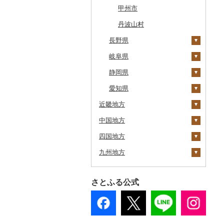
中札内村
むつ市
山田町
大和町
寒河江市
福島市
水戸市
草津町
吉見町
佐倉市
板橋区
横浜市
湯沢町
甲州市
滝川市
田舎館村
大槌町
大郷町
西川町
新地町
鉾田市
高崎市
東松山市
木更津市
渋谷区
茅ヶ崎市
新潟市
丹波山村
比布町
長野県
青森県（県庁）
南三陸町
高畠町
葛尾村
桜川市
群馬県（県庁）
入間市
茂原市
千代田区
川崎市
鶴居村
岐阜県
三沢市
仙台市
山形市
三島町
石岡市
大泉町
志木市
野田市
新宿区
厚木市
高森町
釧路市
静岡県
西目屋村
大河原町
三川町
桑折町
茨城県（県庁）
長野原町
北本市
山武市
江東区
海老名市
御代田町
養老町
苫前町
愛知県
角田市
大江町
矢吹町
坂東市
中之条町
桶川市
鴨川市
青梅市
相模原市
飯田市
八百津町
下田市
近畿地方
当別町
涌谷町
米沢市
国見町
小美玉市
加須市
印西市
国立市
座間市
青木村
池田町
静岡市
清須市
中国地方
占冠村
三重県
東松島市
檜枝岐村
日立市
三郷市
神崎町
品川区
二宮町
南箕輪村
関市
吉田町
田原市
四国地方
上士幌町
滋賀県
鳥取県
喜多方市
大子町
八潮市
船橋市
福生市
長野県（県庁）
瑞穂市
函南町
安城市
鈴鹿市
九州地方
平取町
京都府
島根県
徳島県
南相馬市
鹿嶋市
越生町
千葉市
小平市
上松町
飛騨市
藤枝市
北名古屋市
伊賀市
長浜市
鳥取県（県庁）
七飯町
大阪府
岡山県
香川県
福岡県
会津若松市
阿見町
さいたま市
白井市
文京区
高山村
岐南町
御殿場市
東栄町
木曽岬町
高島市
宮津市
米子市
雲南市
阿波市
さとふる公式
北見市
兵庫県
広島県
愛媛県
佐賀県
大熊町
那珂市
鴻巣市
成田市
大田区
南木曽町
大野町
浜松市
豊山町
多気町
草津市
伊根町
茨木市
大山町
海士町
津山市
牟岐町
高松市
那珂川市
登別市
奈良県
山口県
高知県
長崎県
浅川町
筑西市
嵐山町
富津市
豊島区
朝日村
山県市
伊東市
南知多町
松阪市
近江八幡市
与謝野町
豊能町
上郡町
琴浦町
津和野町
西粟倉村
安芸太田町
那賀町
直島町
今治市
添田町
嬉野市
訓子府町
和歌山県
熊本県
相馬市
八千代町
越谷市
浦安市
西東京市
長野市
羽島市
島田市
江南市
桑名市
竜王町
福知山市
枚方市
神河町
曽爾村
日野町
飯南町
久米南町
世羅町
柳井市
三好市
さぬき市
鬼北町
香美市
大刀洗町
佐賀県（県庁）
松浦市