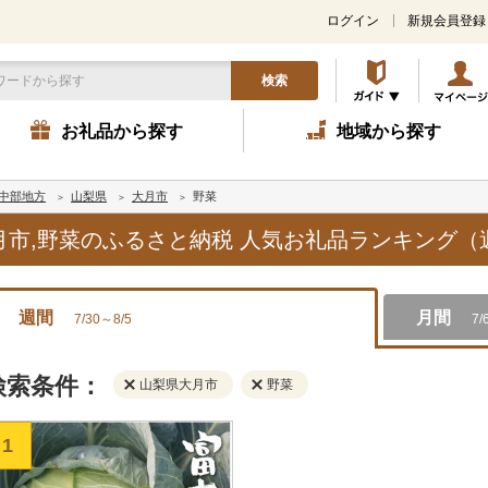
ログイン
新規会員登録
検索
お礼品から探す
地域から探す
中部地方
山梨県
大月市
野菜
大月市,野菜のふるさと納税 人気お礼品ランキング（
週間
月間
7/30～8/5
7/
検索条件：
山梨県大月市
野菜
1