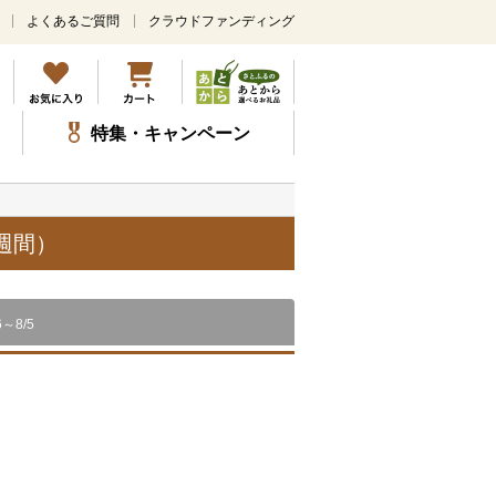
よくあるご質問
クラウドファンディング
メ
イ
ン
コ
ン
特集・キャンペーン
テ
ン
ツ
に
ス
週間）
キ
ッ
プ
6～8/5