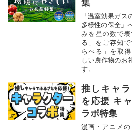
集
「温室効果ガス
多様性の保全」
みを星の数で表
る」をご存知で
らべる」を取得
しい農作物のお
す。​
推しキャラ
を応援 キ
ラボ特集
漫画・アニメの