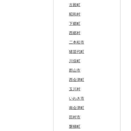
白糠町
鶴田町
滝沢市
名取市
藤里町
小国町
古殿町
釧路町
階上町
住田町
川崎町
湯沢市
南陽市
昭和村
名寄市
深浦町
葛巻町
村田町
大館市
中山町
下郷町
美唄市
青森市
花巻市
栗原市
由利本荘市
庄内町
西郷村
厚岸町
田子町
岩泉町
富谷市
にかほ市
大石田町
二本松市
南富良野町
新郷村
田野畑村
岩沼市
羽後町
川西町
猪苗代町
上富良野町
横浜町
盛岡市
七ヶ宿町
秋田県（県庁）
鶴岡市
川俣町
和寒町
野辺地町
遠野市
大崎市
秋田市
山形県（県庁）
郡山市
紋別市
佐井村
奥州市
塩竈市
男鹿市
金山町
西会津町
乙部町
六戸町
雫石町
石巻市
美郷町
東根市
玉川村
根室市
五所川原市
岩手県（県庁）
多賀城市
東成瀬村
飯豊町
いわき市
三笠市
平川市
一関市
宮城県（県庁）
五城目町
鮭川村
南会津町
東川町
蓬田村
久慈市
亘理町
北秋田市
大蔵村
田村市
厚真町
中泊町
西和賀町
蔵王町
八峰町
山辺町
磐梯町