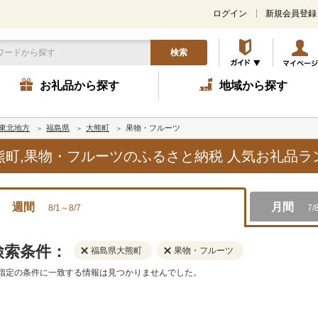
ログイン
新規会員登録
検索
お礼品から探す
地域から探す
東北地方
福島県
大熊町
果物・フルーツ
大熊町,果物・フルーツのふるさと納税 人気お礼品
週間
月間
8/1～8/7
7/
検索条件：
福島県大熊町
果物・フルーツ
指定の条件に一致する情報は見つかりませんでした。