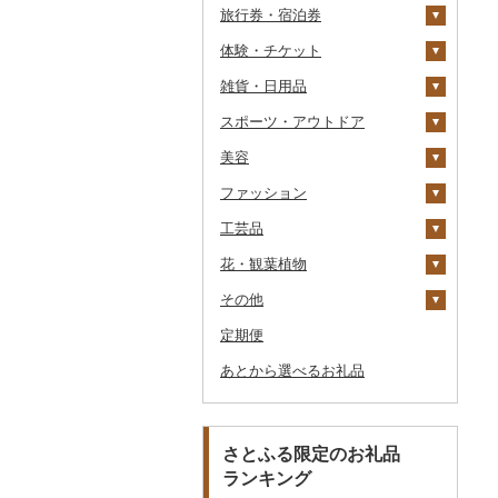
旅行券・宿泊券
きのこ
ウイスキー
その他飲料・ジュース
ゼリー
パスタ
鍋
塩
季節・空調家電
自然薯
その他日本酒
黒糖焼酎
白ワイン
ドリップ
静岡茶
みかんジュース（オレ
飲料
シュウマイ
カレー
ンジジュース）
体験・チケット
その他野菜
リキュール・洋酒
チョコレート
ひやむぎ
ピザ
醤油
キッチン家電
旅行券
レンコン
しいたけ
その他焼酎
赤ワイン
足柄茶
茶葉・ティーバッグ
野菜ジュース
コロッケ
シチュー
肉
その他果汁飲料
雑貨・日用品
甘酒
カステラ
そうめん
レトルト
味噌
照明器具
宿泊券
PayPay商品券
にんにく・生姜
松茸
山菜
シャンパン・スパーク
知覧茶
炭酸飲料
その他惣菜
魚
JTBふるさと旅行クー
リングワイン
ポン（Eメール発行）
スポーツ・アウトドア
ノンアルコール
アイス・ジェラート
その他麺
スープ
酢
パソコン・周辺機器
食事券
家具・インテリア
その他根菜
その他きのこ
かぼちゃ
八女茶
豆乳
その他鍋
その他ワイン
JTBふるさと旅行券
美容
その他酒
その他洋菓子
豆腐・納豆
だし
TV・オーディオ・カメラ
温泉・サウナ・スパ利用
寝具
ゴルフ
茄子
その他茶
その他飲料・ジュース
タンス
（紙券）
券
ファッション
煎餅・おかき
漬物
食用油
美容・健康家電
タオル
釣り
スキンケア
レタス
豆腐
机・テーブル
布団
ゴルフボール
その他旅行券
水族館
工芸品
羊羹
缶詰・瓶詰
はちみつ
カー用品
文房具・印鑑
サイクリング
シャンプー・リンス
鞄・バッグ
その他野菜
納豆
梅干
えごま油
椅子・チェア・ソファ
枕
泉州タオル
ゴルフクラブ
化粧水・乳液・美容液
動物園
花・観葉植物
饅頭
乾物
ドレッシング
時計
食器
アウトドア・キャンプ
石鹸・ボディーソープ
洋服
織物
キムチ
肉
オリーブオイル
その他家具・インテリ
毛布
その他タオル
ボールペン
ゴルフウェア
洗顔
トートバッグ・ショル
釣り
ア
ダーバッグ
その他
大福
燻製（スモーク）
その他調味料
その他家電
キッチン用品
その他スポーツ
入浴剤
和服
陶器・漆器
観葉植物・苗木
その他漬物
魚
ごま油
タオルケット
ノート・ファイル
グラス・カップ
その他ゴルフ
その他スキンケア
女性・レディース
本場奄美大島紬
ダイビング
キャリーバッグ・スー
定期便
その他和菓子
おせち
日用品
アロマ
靴・履物
その他装飾品・工芸品
花
地域サービス
果物
その他食用油
みりん
その他寝具
印鑑
タンブラー
包丁
ウェア・ユニフォーム
男性・メンズ
その他織物
信楽焼
ツケース
スキーチケット・リフト
あとから選べるお礼品
その他加工品
楽器・器材
プロテイン
アクセサリー
盆栽・その他
その他
ジャム
ケチャップ
その他文房具
箸
フライパン
洗剤
その他スポーツ
子供・ベビー
靴・シューズ
唐津焼
数珠
胡蝶蘭
券
その他鞄・バッグ
本・CD・DVD
その他美容
その他服飾小物
その他缶詰・瓶詰
こしょう
スプーン・フォーク・
鍋
トイレットペーパー
その他洋服
スリッパ・下駄・草履
ペンダント・ネックレ
備前焼
工芸品
造花・プリザーブドフ
ゴルフプレー券
ナイフ
ス
ラワー
おもちゃ・ぬいぐるみ
その他調味料
まな板
ティッシュ
その他靴・履物
財布
美濃焼
播州そろばん
花火大会チケット
GDOふるさとゴルフ
さとふる限定のお礼品
皿・椀
ピアス・イヤリング
その他花
プレークーポン
ランキング
ご当地キャラクター
土鍋
その他日用品
ショール・ストール
村上木彫堆朱
美濃和紙
カタログギフト
弁当箱
真珠・パール