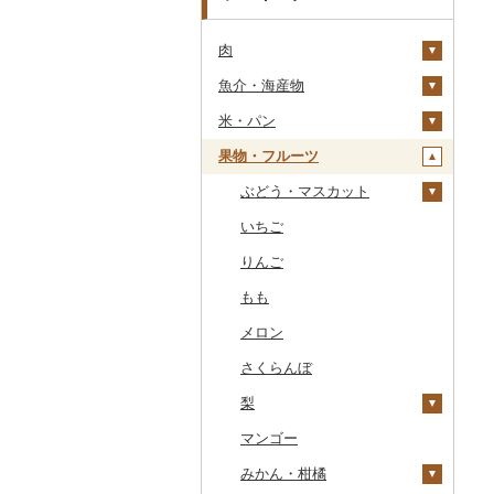
肉
魚介・海産物
牛肉（精肉）
米・パン
牛肉（加工品）
カニ
ステーキ
果物・フルーツ
豚肉（精肉）
エビ
米
すき焼き
ハンバーグ
ズワイガニ
豚肉（加工品）
いくら
雑穀
ぶどう・マスカット
しゃぶしゃぶ
もつ鍋
ステーキ
タラバガニ
甘エビ
精米
鶏肉
うに
餅
いちご
焼肉
ローストビーフ
すき焼き
ハンバーグ
毛ガニ
ボタンエビ
無洗米
巨峰
鹿肉
明太子・たらこ
その他穀物加工品
りんご
牛タン
ビーフジャーキー
しゃぶしゃぶ
もつ鍋
鶏肉（精肉）
かにしゃぶ
伊勢海老
玄米
ナガノパープル
馬肉
その他魚卵
パン
もも
和牛
その他牛肉（加工品）
焼肉
ハム
ハム・ソーセージ
その他カニ
その他エビ
明太子
金芽米
ピオーネ
羊肉・ラム肉（ジンギス
貝
メロン
黒毛和牛
アグー豚
ソーセージ・ウインナ
唐揚げ
たらこ
数の子
ゆめぴりか
デラウェア
カン）
ー
うなぎ
さくらんぼ
白老牛
その他豚肉（精肉）
中津からあげ
からすみ
帆立（ホタテ）
つや姫
シャインマスカット
鴨肉
ベーコン・サラミ
鮮魚
梨
仙台牛
水炊き
キャビア
鮑（アワビ）
コシヒカリ
その他ぶどう・マスカ
猪肉
その他豚肉（加工品）
ット
イカ・タコ
マンゴー
米沢牛
地鶏
その他魚卵
牡蠣（カキ）
鮭・サーモン
はえぬき
和梨
その他肉・加工品
海苔・海藻
みかん・柑橘
山形牛
赤鶏さつま
あさり
マグロ
イカ
さがびより
洋梨・ラフランス