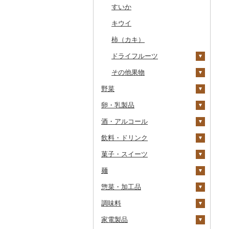
干物
すいか
常陸牛
その他鶏肉
しじみ
イワシ
タコ
海苔
あきたこまち
みかん
その他魚介・加工品
キウイ
上州牛
サザエ
カツオ
わかめ
ししゃも
ひとめぼれ
レモン
柿（カキ）
飛騨牛
はまぐり
金目鯛
ひじき
その他干物
しらす・ちりめん
ミルキークィーン
不知火・デコポン
ドライフルーツ
近江牛
その他貝
クエ
その他海苔・海藻
かまぼこ・練り製品
ななつぼし
せとか
その他果物
神戸牛・神戸ビーフ
くじら
その他魚介・加工品
その他米
文旦
干し柿
野菜
但馬牛
サバ
まどんな
干し芋
びわ
卵・乳製品
いも
土佐あかうし
さんま
ポンカン
その他ドライフルーツ
ブルーベリー
酒・アルコール
トマト
卵
佐賀牛
鯛
その他柑橘
パイナップル
じゃがいも
飲料・ドリンク
玉ねぎ
チーズ
ビール・発泡酒
長崎和牛
のどぐろ
栗
さつまいも
フルーツトマト
菓子・スイーツ
ねぎ
ヨーグルト
日本酒
水・ミネラルウォーター
あか牛
ふぐ
その他果物
その他いも
ミニトマト
ビール
麺
とうもろこし
牛乳
焼酎
コーヒー・コーヒー豆
ケーキ
宮崎牛
ブリ
その他トマト
発泡酒
純米大吟醸
惣菜・加工品
根菜
バター
梅酒
茶
クッキー
ラーメン
その他牛肉（精肉）
ほっけ
地ビール・クラフトビ
純米吟醸
芋焼酎
飲料
ール
調味料
アスパラガス
その他乳製品
泡盛
果汁飲料
焼き菓子
うどん
惣菜
その他鮮魚
人参
大吟醸
麦焼酎
コーヒー豆
飲料
家電製品
豆
ワイン
紅茶
プリン
そば
カレー・シチュー
砂糖
大根
吟醸
米焼酎
粉
茶葉・ティーバッグ
りんごジュース
餃子