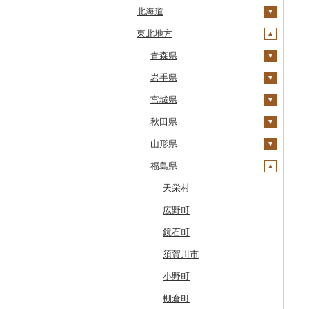
北海道
東北地方
安平町
八雲町
青森県
鹿部町
岩手県
十和田市
江差町
宮城県
大鰐町
宮古市
白老町
秋田県
南部町
軽米町
柴田町
せたな町
山形県
五戸町
岩手町
色麻町
大潟村
旭川市
福島県
藤崎町
矢巾町
丸森町
横手市
村山市
森町
六ヶ所村
釜石市
大衡村
能代市
尾花沢市
天栄村
稚内市
東北町
野田村
加美町
小坂町
上山市
広野町
標津町
三戸町
普代村
利府町
仙北市
河北町
鏡石町
清里町
東通村
一戸町
白石市
井川町
酒田市
須賀川市
北斗市
黒石市
陸前高田市
登米市
潟上市
新庄市
小野町
留萌市
おいらせ町
紫波町
山元町
三種町
長井市
棚倉町