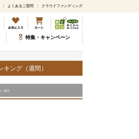
よくあるご質問
クラウドファンディング
メ
イ
ン
コ
ン
特集・キャンペーン
テ
ン
ツ
に
ス
ランキング（週間）
キ
ッ
プ
8～8/7