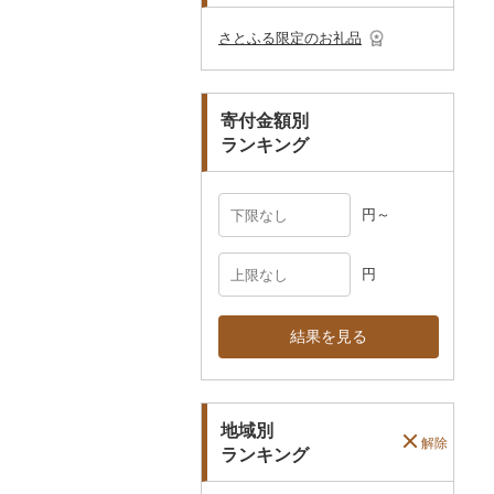
その他のゴルフプレー
ベビー用品
その他キッチン用品
ネクタイ・ベルト
その他陶器・漆器
民芸品
その他体験・チケット
券
その他食器
その他アクセサリー
さとふる限定のお礼品
ペット用品
マフラー・手袋
防災グッズ
その他服飾小物
寄付金額別
その他雑貨
ランキング
円～
円
結果を見る
地域別
解除
ランキング