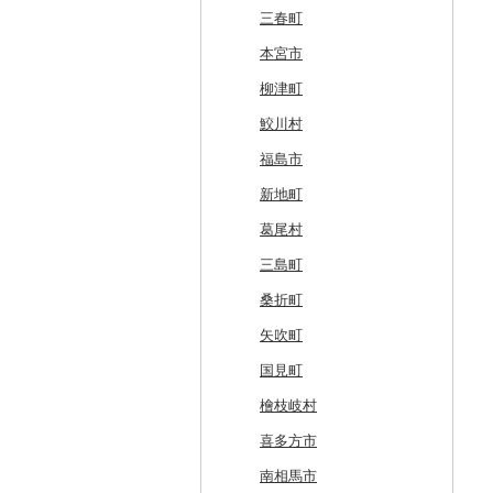
奥尻町
外ヶ浜町
北上市
女川町
鹿角市
戸沢村
三春町
網走市
つがる市
平泉町
気仙沼市
大仙市
舟形町
本宮市
浦河町
弘前市
洋野町
美里町
八郎潟町
最上町
柳津町
広尾町
鰺ヶ沢町
大船渡市
松島町
真室川町
鮫川村
中札内村
むつ市
山田町
大和町
寒河江市
福島市
滝川市
田舎館村
大槌町
大郷町
西川町
新地町
比布町
青森県（県庁）
南三陸町
高畠町
葛尾村
鶴居村
三沢市
仙台市
山形市
三島町
釧路市
西目屋村
大河原町
三川町
桑折町
苫前町
角田市
大江町
矢吹町
当別町
涌谷町
米沢市
国見町
占冠村
東松島市
檜枝岐村
上士幌町
喜多方市
平取町
南相馬市