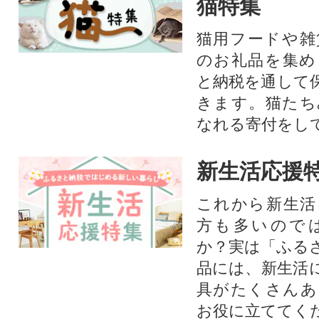
猫特集
猫用フードや雑
のお礼品を集め
と納税を通して
きます。猫たち
なれる寄付をし
新生活応援
これから新生活
方も多いので
か？実は「ふる
品には、新生活
具がたくさんあ
お役に立ててく