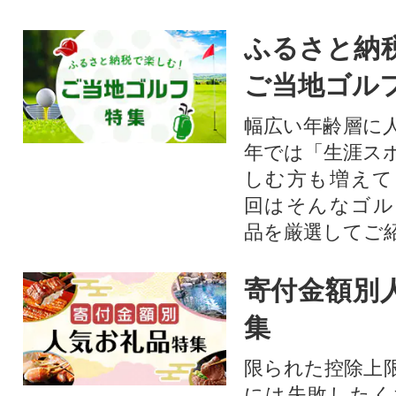
ふるさと納
ご当地ゴル
幅広い年齢層に
年では「生涯ス
しむ方も増えて
回はそんなゴル
品を厳選してご
寄付金額別
集
限られた控除上
には失敗したく