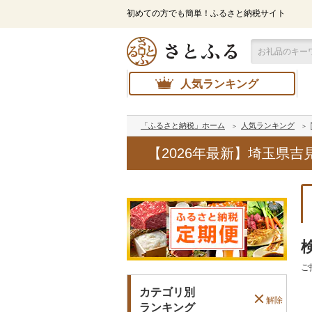
初めての方でも簡単！ふるさと納税サイト
人気ランキング
「ふるさと納税」ホーム
人気ランキング
【2026年最新】埼玉県
ご
カテゴリ別
解除
ランキング