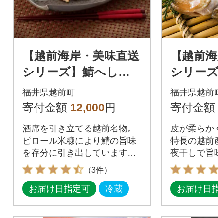
【越前海岸・美味直送
【越前海
シリーズ】鯖へしこ
シリーズ
半身5パック(弱アルカ
ハタハタ
福井県越前町
福井県越前
リ性ピロール米糠使
kg(200
寄付金額
12,000
円
寄付金額
用)
酒席を引き立てる越前名物。
皮が柔らか
ピロール米糠により鯖の旨味
特長の越前
を存分に引き出しています。
夜干しで旨
ご飯のお供にも!
（3件）
お届け日指定可
冷蔵
お届け日