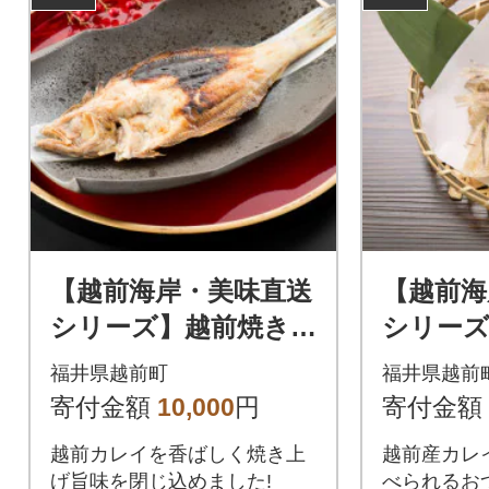
【越前海岸・美味直送
【越前海
シリーズ】越前焼き赤
シリー
かれい 5尾入
餅 50g
福井県越前町
福井県越前
寄付金額
10,000
円
寄付金額
越前カレイを香ばしく焼き上
越前産カレイ
げ旨味を閉じ込めました!
べられるお