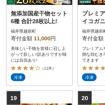
無添加国産干物セット
プレミア
6種 合計28枚以上!
イコガニ
盛り 計約
福井県越前町
福井県越前
寄付金額
11,000
円
寄付金額
美味しい干物を皆様に召し上
プレミアム
がって欲しい!訳ありですが味
倒な殻むき
には自信あり!
できます
（11件）
冷凍
冷凍
19
20