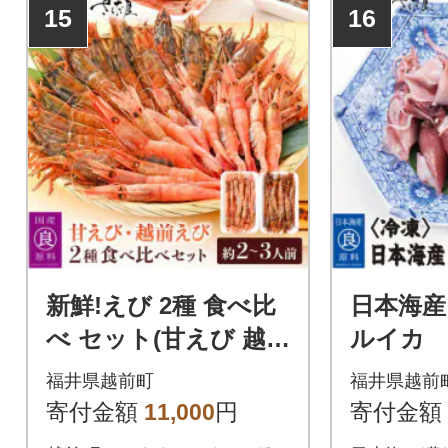
15
16
新鮮!えび 2種 食べ比
日本海産
べ セット(甘えび 越前
ルイカ 計
えび)約2～3人前
×2P)【
福井県越前町
福井県越前
寄付金額
11,000
円
寄付金額