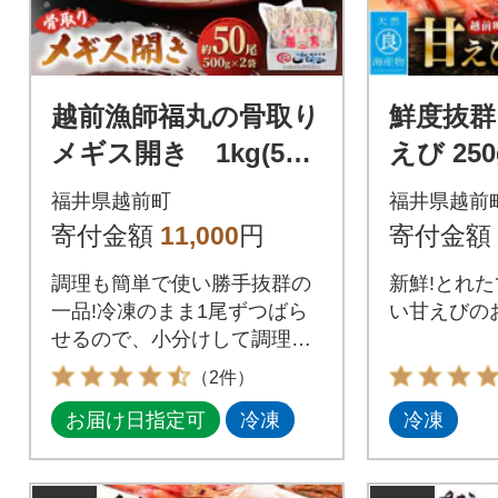
越前漁師福丸の骨取り
鮮度抜群
メギス開き 1kg(50
えび 250
尾前後)
ト
福井県越前町
福井県越前
寄付金額
11,000
円
寄付金額
調理も簡単で使い勝手抜群の
新鮮!とれた
一品!冷凍のまま1尾ずつばら
い甘えびの
せるので、小分けして調理が
でき、使いやすい!
（2件）
お届け日指定可
冷凍
冷凍