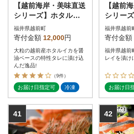
【越前海岸・美味直送
【越前海
シリーズ】ホタルイ
シリーズ
カ沖漬け 120g×5パ
れい漬け
福井県越前町
福井県越前
ック
ク
寄付金額
12,000
円
寄付金額
大粒の越前産ホタルイカを醤
福井県越前
油ベースの特性タレに漬け込
レイを漬けに
んだ逸品!
（9件）
お届け日指定可
冷凍
お届け日
41
42