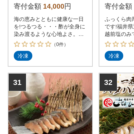
寄付金額
14,000
円
寄付金額
海の恵みとともに健康な一日
ふっくら肉
を!つるつる・・・酢が全身に
です!福井
染み渡るような心地よさ。粘
越前塩のみ
りもグッド!
げました。
（0件）
冷凍
冷凍
31
32