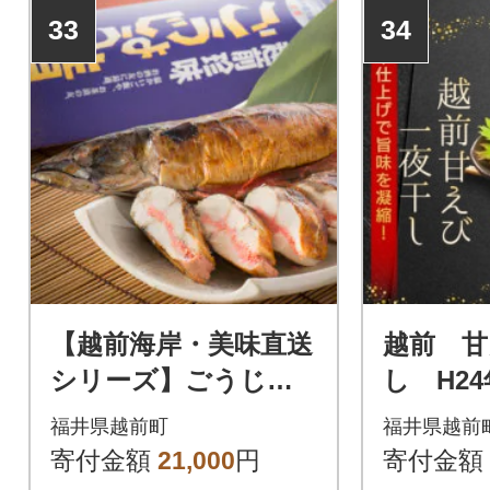
33
34
【越前海岸・美味直送
越前 甘
シリーズ】ごうじょ
し H2
う鯖 3尾入
会会長賞
福井県越前町
福井県越前
寄付金額
21,000
円
寄付金額