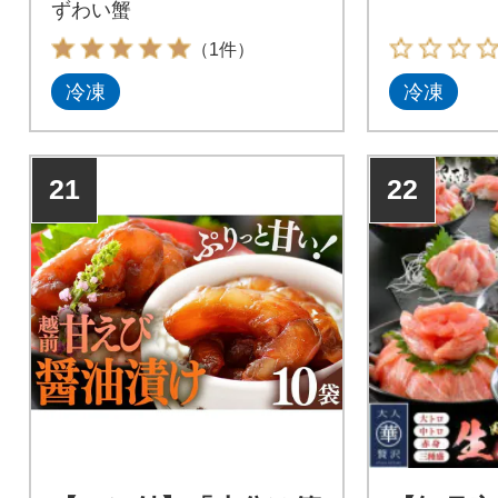
ずわい蟹
（1件）
冷凍
冷凍
21
22