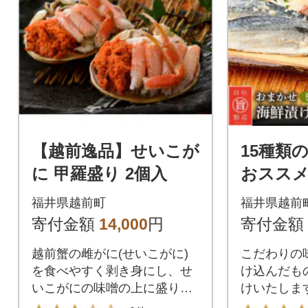
【越前逸品】せいこが
15種類
に 甲羅盛り 2個入
おススメ
せ漬け魚
福井県越前町
福井県越前
ク10切
寄付金額
14,000
円
寄付金額
越前蟹の雌がに(せいこがに)
こだわりの
を食べやすく剥き身にし、せ
け込んだも
いこがにの味噌の上に盛り付
けいたしま
けました。