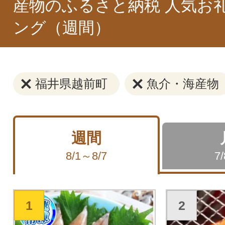
産物のふるさと納税 人気お
ング（週間）
福井県越前町
魚介・海産物
週間
8/1～8/7
7
1
2