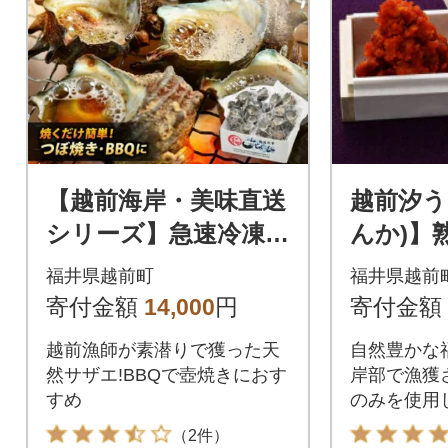
【越前海岸・美味直送
越前汐う
シリーズ】急速冷凍サ
んか)】
ザエ 500g×4パック
g
福井県越前町
福井県越前
寄付金額
14,000
円
寄付金額
越前漁師が素潜りで獲った天
自然豊かな
然サザエ!BBQで壺焼きにおす
岸部で漁獲
すめ
のみを使用
の一つとし
（2件）