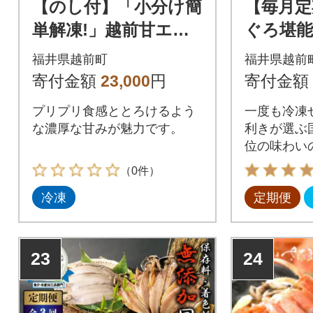
【のし付】「小分け簡
【毎月定
単解凍!」越前甘エビ
ぐろ堪能
醤油漬け 800g(80g ×
ロ→大ト
福井県越前町
福井県越前
10袋)
めてお届
寄付金額
23,000
円
寄付金額
プリプリ食感ととろけるよう
一度も冷凍
な濃厚な甘みが魅力です。
利きが選ぶ
位の味わい
ください
（0件）
冷凍
定期便
23
24