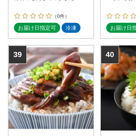
（0件）
お届け日指定可
冷凍
お届け日
39
40