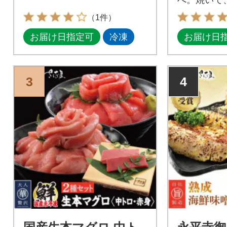
ピッタリ!
（1件）
お届け日指定可
冷凍
お届け日
3
4