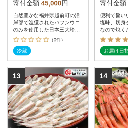
寄付金額
45,000
円
寄付金額
自然豊かな福井県越前町の沿
便利で旨い
岸部で漁獲されたバフンウニ
塩味、切身
のみを使用した日本三大珍味
なので焼く
の一つとして名高い逸品
手抜群の一
（0件）
冷蔵
お届け日
13
14