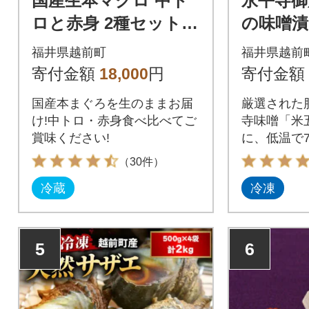
国産生本マグロ 中ト
永平寺御
ロと赤身 2種セット
の味噌漬け
合計300g
産庁長官
福井県越前町
福井県越前
寄付金額
18,000
円
寄付金額
国産本まぐろを生のままお届
厳選された
け!中トロ・赤身食べ比べてご
寺味噌「米
賞味ください!
に、低温で
一品です。
（30件）
冷蔵
冷凍
5
6