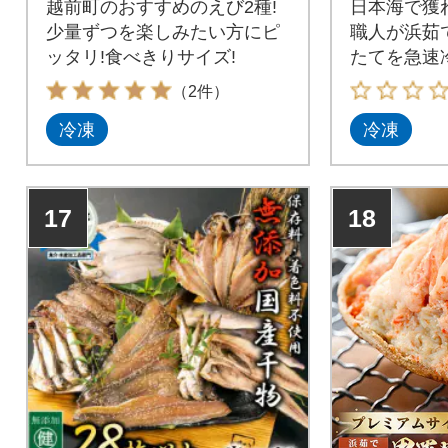
越前町のおすすめのえび2種!
日本海で獲
少量ずつを楽しみたい方にピ
職人が浜茹
ッタリ!食べきりサイズ!
たてを急速
します!
（2件）
冷凍
冷凍
17
18