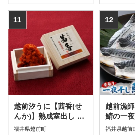
11
12
越前汐うに【茜香(せ
越前漁師
んか)】熟成室出し 38
鯖の一夜
g
入り
福井県越前町
福井県越前