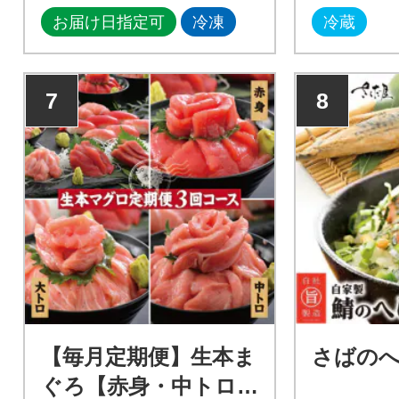
お届け日指定可
冷凍
冷蔵
7
8
【毎月定期便】生本ま
さばのへ
ぐろ【赤身・中トロ・