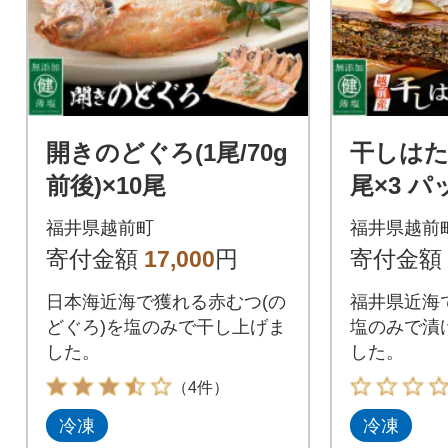
開きのどぐろ(1尾/70g
干しはたは
前後)×10尾
尾×3 パ
福井県越前町
福井県越前
寄付金額
17,000
円
寄付金額
日本海近海で獲れる赤むつ(の
福井県近海
どぐろ)を塩のみで干し上げま
塩のみで漬
した。
した。
（4件）
冷凍
冷凍