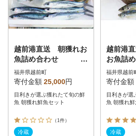
越前港直送 朝獲れお
越前港
魚詰め合わせ
お魚
4種類
3種類
福井県越前町
福井県越前
寄付金額
25,000
円
寄付金額
目利きが選ぶ獲れたて旬の鮮
目利きが選
魚 朝獲れ鮮魚セット
魚 朝獲れ
（1件）
冷蔵
冷蔵