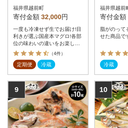
大トロ】3種各150g全
福井県越前町
福井県越前
3回
寄付金額
32,000
円
寄付金額
一度も冷凍せず生でお届け!目
脂がのって
利きが選ぶ国産本マグロ!各部
せた商品で
位の味わいの違いをお楽しみ
ください
（4件）
定期便
冷蔵
冷蔵
9
10