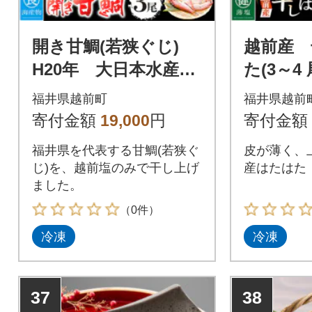
開き甘鯛(若狭ぐじ)
越前産 
H20年 大日本水産会
た(3～4
会長賞受賞
福井県越前町
福井県越前
寄付金額
19,000
円
寄付金額
福井県を代表する甘鯛(若狭ぐ
皮が薄く、
じ)を、越前塩のみで干し上げ
産はたはた
ました。
（0件）
冷凍
冷凍
37
38