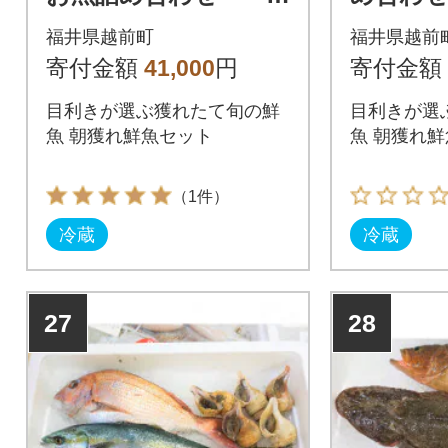
6種類
福井県越前町
福井県越前
寄付金額
41,000
円
寄付金額
目利きが選ぶ獲れたて旬の鮮
目利きが選
魚 朝獲れ鮮魚セット
魚 朝獲れ
（1件）
冷蔵
冷蔵
27
28