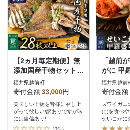
【2ヵ月毎定期便】無
「越前
添加国産干物セット 6
がに 甲羅盛り 4個入
種 合計28枚以上!全3
り
福井県越前町
福井県越前
回
寄付金額
33,000
円
寄付金額
美味しい干物を皆様に召し上
ズワイガニ
がって欲しい!訳ありですが味
に)を食べ
には自信あり!
せいこがに
付けました
（0件）