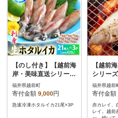
【のし付き】【越前海
【越前海
岸・美味直送シリー
シリーズ
ズ】ホタルイカ(刺
カレイ3
福井県越前町
福井県越前
身・しゃぶしゃぶ用)
3尾入り
寄付金額
9,000
円
寄付金額
約420g
急速冷凍ホタルイカ21尾×3P
赤カレイ、
レイ。越前
べ。焼いて