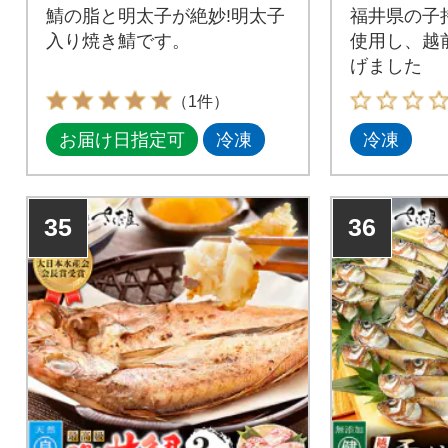
鯖の脂と明太子が絶妙!明太子
福井県の子
入り焼き鯖です。
使用し、越
げました
（1件）
お届け日指定可
冷凍
冷凍
35
36