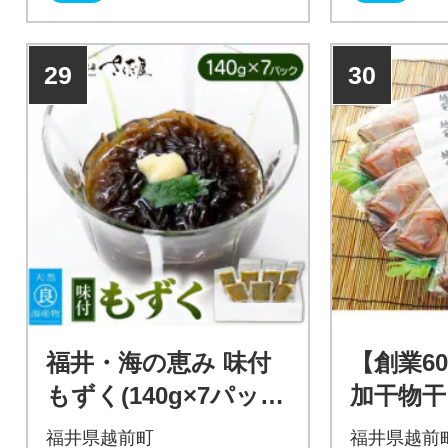
29
30
福井・海の恵み 味付
【創業6
もずく(140g×7パッ
加干物干
ク)
大5尾(1尾
福井県越前町
福井県越前