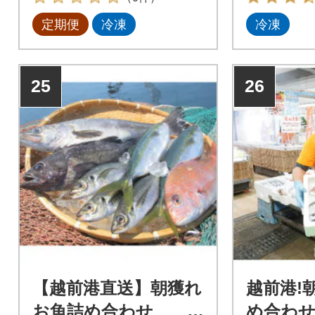
定期便
冷凍
冷凍
25
26
【越前港直送】朝獲れ
越前港!
お魚詰め合わせ
め合わせ