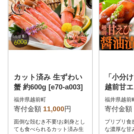
カット済み 生ずわい
「小分け
蟹 約600g [e70-a003]
越前甘エ
400g(80
福井県越前町
福井県越前
寄付金額
11,000
円
寄付金額
面倒な殻むき不要!お刺身とし
プリプリ食
ても食べられるカット済み生
な濃厚な甘