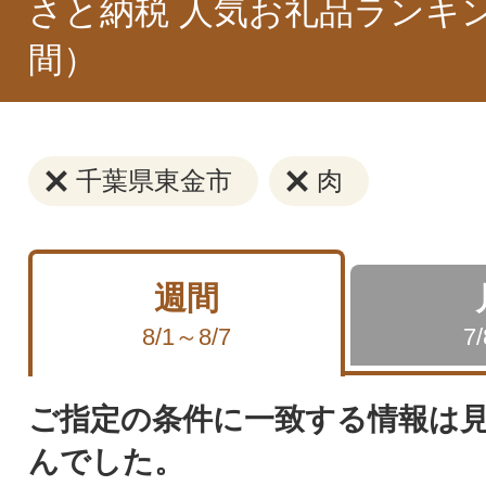
さと納税 人気お礼品ランキ
間）
千葉県東金市
肉
週間
8/1～8/7
7
ご指定の条件に一致する情報は
んでした。