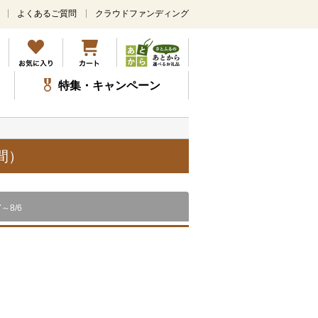
よくあるご質問
クラウドファンディング
メ
イ
ン
コ
ン
特集・キャンペーン
テ
ン
ツ
に
ス
間）
キ
ッ
プ
7～8/6