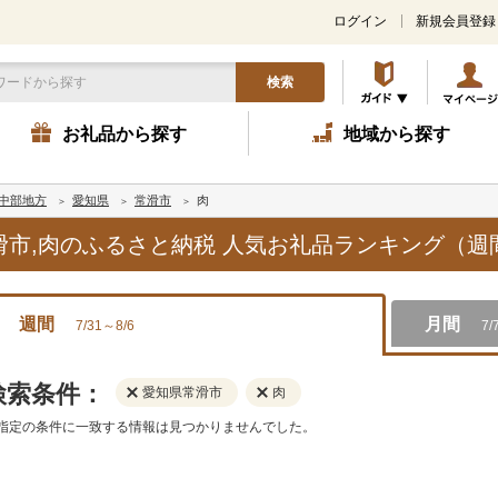
ログイン
新規会員登録
検索
お礼品から探す
地域から探す
中部地方
愛知県
常滑市
肉
常滑市,肉のふるさと納税 人気お礼品ランキング（週
週間
月間
7/31～8/6
7/
検索条件：
愛知県常滑市
肉
指定の条件に一致する情報は見つかりませんでした。