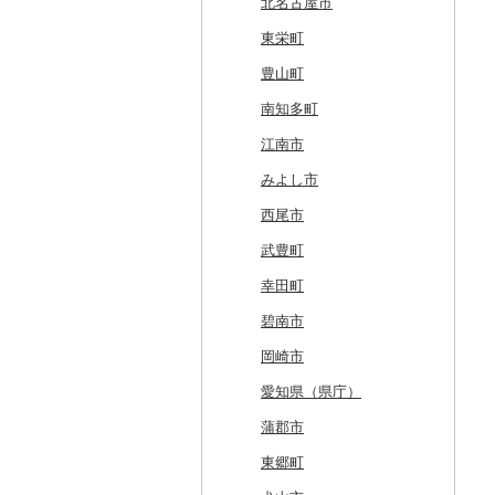
名寄市
深浦町
葛巻町
村田町
大館市
中山町
下郷町
下妻市
宇都宮市
吉岡町
飯能市
白子町
東久留米市
真鶴町
小千谷市
小矢部市
能美市
越前市
南アルプス市
上松町
飛騨市
藤枝市
北名古屋市
美唄市
青森市
花巻市
栗原市
由利本荘市
庄内町
西郷村
茨城町
栃木県（県庁）
太田市
長瀞町
栄町
利島村
清川村
田上町
滑川市
津幡町
坂井市
市川三郷町
高山村
岐南町
御殿場市
東栄町
厚岸町
田子町
岩泉町
富谷市
にかほ市
大石田町
二本松市
神栖市
那珂川町
高山村
羽生市
香取市
瑞穂町
開成町
五泉市
富山市
宝達志水町
あわら市
都留市
南木曽町
大野町
浜松市
豊山町
南富良野町
新郷村
田野畑村
岩沼市
羽後町
川西町
猪苗代町
常総市
茂木町
みどり市
小鹿野町
習志野市
大島町
藤沢市
三条市
南砺市
金沢市
福井市
山梨県（県庁）
朝日村
山県市
伊東市
南知多町
上富良野町
横浜町
盛岡市
七ヶ宿町
秋田県（県庁）
鶴岡市
川俣町
東海村
那須烏山市
千代田町
坂戸市
銚子市
府中市
神奈川県（県庁）
見附市
内灘町
大野市
道志村
長野市
羽島市
島田市
江南市
和寒町
野辺地町
遠野市
大崎市
秋田市
山形県（県庁）
郡山市
美浦村
矢板市
みなかみ町
鳩山町
君津市
国分寺市
鎌倉市
糸魚川市
かほく市
敦賀市
忍野村
根羽村
本巣市
沼津市
みよし市
紋別市
佐井村
奥州市
塩竈市
男鹿市
金山町
西会津町
大洗町
さくら市
片品村
埼玉県（県庁）
旭市
東村山市
大和市
胎内市
小松市
おおい町
笛吹市
池田町
川辺町
伊豆市
西尾市
乙部町
六戸町
雫石町
石巻市
美郷町
東根市
玉川村
河内町
足利市
富岡市
神川町
南房総市
中央区
伊勢原市
上越市
志賀町
永平寺町
中央市
須坂市
大垣市
裾野市
武豊町
根室市
五所川原市
岩手県（県庁）
多賀城市
東成瀬村
飯豊町
いわき市
ひたちなか市
那須町
館林市
東秩父村
八街市
あきる野市
小田原市
阿賀野市
加賀市
北杜市
川上村
輪之内町
焼津市
幸田町
三笠市
平川市
一関市
宮城県（県庁）
五城目町
鮭川村
南会津町
龍ケ崎市
鹿沼市
伊勢崎市
横瀬町
東金市
中野区
湯河原町
津南町
鳴沢村
信濃町
神戸町
富士宮市
碧南市
東川町
蓬田村
久慈市
亘理町
北秋田市
大蔵村
田村市
守谷市
下野市
東吾妻町
三芳町
九十九里町
荒川区
秦野市
新潟県（県庁）
西桂町
南牧村
瑞浪市
河津町
岡崎市
厚真町
中泊町
西和賀町
蔵王町
八峰町
山辺町
磐梯町
常陸大宮市
益子町
前橋市
幸手市
いすみ市
北区
綾瀬市
柏崎市
身延町
伊那市
中津川市
袋井市
愛知県（県庁）
奥尻町
外ヶ浜町
北上市
女川町
鹿角市
戸沢村
三春町
笠間市
芳賀町
藤岡市
日高市
東庄町
多摩市
横須賀市
村上市
早川町
立科町
高山市
熱海市
蒲郡市
網走市
つがる市
平泉町
気仙沼市
大仙市
舟形町
本宮市
行方市
野木町
邑楽町
蓮田市
館山市
稲城市
三浦市
妙高市
南部町
東御市
郡上市
掛川市
東郷町