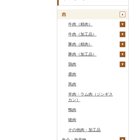
肉
牛肉（精肉）
牛肉（加工品）
ステーキ
豚肉（精肉）
すき焼き
ハンバーグ
豚肉（加工品）
しゃぶしゃぶ
もつ鍋
ステーキ
鶏肉
焼肉
ローストビーフ
すき焼き
ハンバーグ
鹿肉
牛タン
ビーフジャーキー
しゃぶしゃぶ
もつ鍋
鶏肉（精肉）
馬肉
和牛
その他牛肉（加工品）
焼肉
ハム
ハム・ソーセージ
羊肉・ラム肉（ジンギス
黒毛和牛
アグー豚
ソーセージ・ウインナ
唐揚げ
カン）
ー
白老牛
その他豚肉（精肉）
中津からあげ
鴨肉
ベーコン・サラミ
仙台牛
水炊き
猪肉
その他豚肉（加工品）
米沢牛
地鶏
その他肉・加工品
山形牛
赤鶏さつま
魚介・海産物