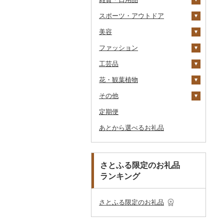
リングワイン
ポン（Eメール発行）
スポーツ・アウトドア
ドライフルーツ
ノンアルコール
アイス・ジェラート
その他麺
スープ
酢
パソコン・周辺機器
食事券
家具・インテリア
その他貝
クエ
その他海苔・海藻
かまぼこ・練り製品
ななつぼし
せとか
その他根菜
その他きのこ
かぼちゃ
八女茶
豆乳
その他鍋
その他ワイン
JTBふるさと旅行券
美容
その他果物
その他酒
その他洋菓子
豆腐・納豆
だし
TV・オーディオ・カメラ
温泉・サウナ・スパ利用
寝具
ゴルフ
くじら
その他魚介・加工品
その他米
文旦
干し柿
茄子
その他茶
その他飲料・ジュース
タンス
（紙券）
券
ファッション
煎餅・おかき
漬物
食用油
美容・健康家電
タオル
釣り
スキンケア
サバ
まどんな
干し芋
びわ
レタス
豆腐
机・テーブル
布団
ゴルフボール
その他旅行券
水族館
工芸品
羊羹
缶詰・瓶詰
はちみつ
カー用品
文房具・印鑑
サイクリング
シャンプー・リンス
鞄・バッグ
さんま
ポンカン
その他ドライフルーツ
ブルーベリー
その他野菜
納豆
梅干
えごま油
椅子・チェア・ソファ
枕
泉州タオル
ゴルフクラブ
化粧水・乳液・美容液
動物園
花・観葉植物
饅頭
乾物
ドレッシング
時計
食器
アウトドア・キャンプ
石鹸・ボディーソープ
洋服
織物
鯛
その他柑橘
パイナップル
キムチ
肉
オリーブオイル
その他家具・インテリ
毛布
その他タオル
ボールペン
ゴルフウェア
洗顔
トートバッグ・ショル
釣り
ア
ダーバッグ
その他
大福
燻製（スモーク）
その他調味料
その他家電
キッチン用品
その他スポーツ
入浴剤
和服
陶器・漆器
観葉植物・苗木
のどぐろ
栗
その他漬物
魚
ごま油
タオルケット
ノート・ファイル
グラス・カップ
その他ゴルフ
その他スキンケア
女性・レディース
本場奄美大島紬
ダイビング
キャリーバッグ・スー
定期便
その他和菓子
おせち
日用品
アロマ
靴・履物
その他装飾品・工芸品
花
地域サービス
ふぐ
その他果物
果物
その他食用油
みりん
その他寝具
印鑑
タンブラー
包丁
ウェア・ユニフォーム
男性・メンズ
その他織物
信楽焼
ツケース
スキーチケット・リフト
あとから選べるお礼品
その他加工品
楽器・器材
プロテイン
アクセサリー
盆栽・その他
その他
ブリ
ジャム
ケチャップ
その他文房具
箸
フライパン
洗剤
その他スポーツ
子供・ベビー
靴・シューズ
唐津焼
数珠
胡蝶蘭
券
その他鞄・バッグ
本・CD・DVD
その他美容
その他服飾小物
ほっけ
その他缶詰・瓶詰
こしょう
スプーン・フォーク・
鍋
トイレットペーパー
その他洋服
スリッパ・下駄・草履
ペンダント・ネックレ
備前焼
工芸品
造花・プリザーブドフ
ゴルフプレー券
ナイフ
ス
ラワー
おもちゃ・ぬいぐるみ
その他鮮魚
その他調味料
まな板
ティッシュ
その他靴・履物
財布
美濃焼
播州そろばん
花火大会チケット
GDOふるさとゴルフ
さとふる限定のお礼品
皿・椀
ピアス・イヤリング
その他花
プレークーポン
ランキング
ご当地キャラクター
土鍋
その他日用品
ショール・ストール
村上木彫堆朱
美濃和紙
カタログギフト
弁当箱
真珠・パール
その他のゴルフプレー
ベビー用品
その他キッチン用品
ネクタイ・ベルト
その他陶器・漆器
民芸品
その他体験・チケット
券
その他食器
その他アクセサリー
さとふる限定のお礼品
ペット用品
マフラー・手袋
防災グッズ
その他服飾小物