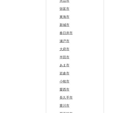
浦河町
弘前市
洋野町
美里町
八郎潟町
最上町
柳津町
結城市
板倉町
川越市
大網白里市
世田谷区
大磯町
聖籠町
昭和町
中野市
白川村
伊豆の国市
犬山市
広尾町
鰺ヶ沢町
大船渡市
松島町
真室川町
鮫川村
城里町
嬬恋村
宮代町
一宮町
日の出町
箱根町
刈羽村
甲府市
豊丘村
御嵩町
小山町
弥富市
中札内村
むつ市
山田町
大和町
寒河江市
福島市
水戸市
草津町
吉見町
佐倉市
板橋区
横浜市
湯沢町
甲州市
売木村
海津市
森町
東海市
滝川市
田舎館村
大槌町
大郷町
西川町
新地町
鉾田市
高崎市
東松山市
木更津市
渋谷区
茅ヶ崎市
新潟市
丹波山村
小諸市
関ケ原町
川根本町
新城市
比布町
青森県（県庁）
南三陸町
高畠町
葛尾村
桜川市
群馬県（県庁）
入間市
茂原市
千代田区
川崎市
木曽町
七宗町
富士市
春日井市
鶴居村
三沢市
仙台市
山形市
三島町
石岡市
大泉町
志木市
野田市
新宿区
厚木市
箕輪町
笠松町
御前崎市
瀬戸市
釧路市
西目屋村
大河原町
三川町
桑折町
茨城県（県庁）
長野原町
北本市
山武市
江東区
海老名市
駒ヶ根市
東白川村
東伊豆町
大府市
苫前町
角田市
大江町
矢吹町
坂東市
中之条町
桶川市
鴨川市
青梅市
相模原市
王滝村
土岐市
西伊豆町
半田市
当別町
涌谷町
米沢市
国見町
小美玉市
加須市
印西市
国立市
座間市
千曲市
岐阜県（県庁）
清水町
あま市
占冠村
東松島市
檜枝岐村
日立市
三郷市
神崎町
品川区
二宮町
辰野町
下呂市
南伊豆町
岩倉市
上士幌町
喜多方市
大子町
八潮市
船橋市
福生市
茅野市
多治見市
松崎町
小牧市
平取町
南相馬市
鹿嶋市
越生町
千葉市
小平市
喬木村
垂井町
湖西市
愛西市
七飯町
会津若松市
阿見町
さいたま市
白井市
文京区
阿智村
恵那市
磐田市
長久手市
北見市
大熊町
那珂市
鴻巣市
成田市
大田区
小川村
白川町
三島市
豊川市