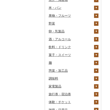
常陸牛
その他鶏肉
米・パン
カニ
上州牛
果物・フルーツ
エビ
米
ズワイガニ
飛騨牛
野菜
いくら
雑穀
ぶどう・マスカット
タラバガニ
甘エビ
精米
近江牛
卵・乳製品
うに
餅
いちご
いも
毛ガニ
ボタンエビ
無洗米
巨峰
神戸牛・神戸ビーフ
酒・アルコール
明太子・たらこ
その他穀物加工品
りんご
トマト
卵
かにしゃぶ
伊勢海老
玄米
ナガノパープル
じゃがいも
但馬牛
飲料・ドリンク
その他魚卵
パン
もも
玉ねぎ
チーズ
ビール・発泡酒
その他カニ
その他エビ
明太子
金芽米
ピオーネ
さつまいも
フルーツトマト
土佐あかうし
菓子・スイーツ
貝
メロン
ねぎ
ヨーグルト
日本酒
水・ミネラルウォーター
たらこ
数の子
ゆめぴりか
デラウェア
その他いも
ミニトマト
ビール
佐賀牛
麺
うなぎ
さくらんぼ
とうもろこし
牛乳
焼酎
コーヒー・コーヒー豆
ケーキ
からすみ
帆立（ホタテ）
つや姫
シャインマスカット
その他トマト
発泡酒
純米大吟醸
長崎和牛
惣菜・加工品
鮮魚
梨
根菜
バター
梅酒
茶
クッキー
ラーメン
キャビア
鮑（アワビ）
コシヒカリ
その他ぶどう・マスカ
地ビール・クラフトビ
純米吟醸
芋焼酎
飲料
あか牛
ット
ール
調味料
イカ・タコ
マンゴー
アスパラガス
その他乳製品
泡盛
果汁飲料
焼き菓子
うどん
惣菜
その他魚卵
牡蠣（カキ）
鮭・サーモン
はえぬき
和梨
人参
大吟醸
麦焼酎
コーヒー豆
飲料
宮崎牛
家電製品
海苔・海藻
みかん・柑橘
豆
ワイン
紅茶
プリン
そば
カレー・シチュー
砂糖
あさり
マグロ
イカ
さがびより
洋梨・ラフランス
大根
吟醸
米焼酎
粉
茶葉・ティーバッグ
りんごジュース
餃子
その他牛肉（精肉）
旅行券・宿泊券
干物
すいか
きのこ
ウイスキー
その他飲料・ジュース
ゼリー
パスタ
鍋
塩
季節・空調家電
しじみ
イワシ
タコ
海苔
あきたこまち
みかん
自然薯
その他日本酒
黒糖焼酎
白ワイン
ドリップ
静岡茶
みかんジュース（オレ
飲料
シュウマイ
カレー
ンジジュース）
体験・チケット
その他魚介・加工品
キウイ
その他野菜
リキュール・洋酒
チョコレート
ひやむぎ
ピザ
醤油
キッチン家電
旅行券
サザエ
カツオ
わかめ
ししゃも
ひとめぼれ
レモン
レンコン
しいたけ
その他焼酎
赤ワイン
足柄茶
茶葉・ティーバッグ
野菜ジュース
コロッケ
シチュー
肉
その他果汁飲料
雑貨・日用品
柿（カキ）
甘酒
カステラ
そうめん
レトルト
味噌
照明器具
宿泊券
PayPay商品券
はまぐり
金目鯛
ひじき
その他干物
しらす・ちりめん
ミルキークィーン
不知火・デコポン
にんにく・生姜
松茸
山菜
シャンパン・スパーク
知覧茶
炭酸飲料
その他惣菜
魚
JTBふるさと旅行クー