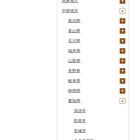
関東地方
八雲町
青森県
中部地方
鹿部町
岩手県
茨城県
十和田市
江差町
宮城県
栃木県
新潟県
大鰐町
宮古市
土浦市
白老町
秋田県
群馬県
富山県
南部町
軽米町
柴田町
取手市
那須塩原市
十日町市
せたな町
山形県
埼玉県
石川県
五戸町
岩手町
色麻町
大潟村
つくば市
市貝町
榛東村
弥彦村
射水市
旭川市
福島県
千葉県
福井県
藤崎町
矢巾町
丸森町
横手市
村山市
稲敷市
塩谷町
下仁田町
春日部市
阿賀町
氷見市
羽咋市
森町
東京都
山梨県
六ヶ所村
釜石市
大衡村
能代市
尾花沢市
天栄村
潮来市
上三川町
玉村町
蕨市
勝浦市
出雲崎町
朝日町
七尾市
美浜町
稚内市
神奈川県
長野県
東北町
野田村
加美町
小坂町
上山市
広野町
五霞町
佐野市
安中市
戸田市
袖ケ浦市
八王子市
魚沼市
高岡市
白山市
小浜市
富士吉田市
標津町
岐阜県
三戸町
普代村
利府町
仙北市
河北町
鏡石町
北茨城市
真岡市
川場村
毛呂山町
我孫子市
日野市
南足柄市
佐渡市
魚津市
穴水町
越前町
甲斐市
高森町
清里町
静岡県
東通村
一戸町
白石市
井川町
酒田市
須賀川市
境町
高根沢町
昭和村
久喜市
長柄町
昭島市
松田町
燕市
砺波市
輪島市
若狭町
山梨市
御代田町
養老町
北斗市
愛知県
黒石市
陸前高田市
登米市
潟上市
新庄市
小野町
かすみがうら市
大田原市
甘楽町
ふじみ野市
芝山町
武蔵村山市
大井町
南魚沼市
入善町
中能登町
鯖江市
富士川町
飯田市
八百津町
下田市
留萌市
おいらせ町
紫波町
山元町
三種町
長井市
棚倉町
牛久市
栃木市
明和町
川島町
八千代市
葛飾区
中井町
関川村
黒部市
石川県（県庁）
高浜町
大月市
青木村
池田町
静岡市
清須市
白糠町
鶴田町
滝沢市
名取市
藤里町
小国町
古殿町
常陸太田市
日光市
沼田市
上里町
横芝光町
小金井市
愛川町
新発田市
立山町
野々市市
勝山市
富士河口湖町
南箕輪村
関市
吉田町
田原市
釧路町
階上町
住田町
川崎町
湯沢市
南陽市
昭和村
つくばみらい市
小山市
桐生市
川口市
多古町
墨田区
山北町
加茂市
富山県（県庁）
能登町
福井県（県庁）
韮崎市
長野県（県庁）
瑞穂市
函南町
安城市