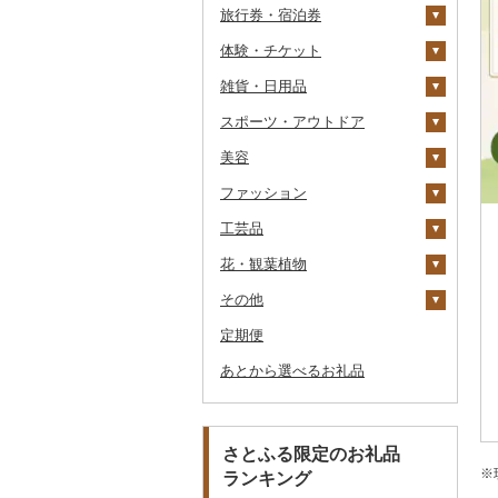
旅行券・宿泊券
干物
すいか
きのこ
ウイスキー
その他飲料・ジュース
ゼリー
パスタ
鍋
塩
季節・空調家電
常陸牛
その他鶏肉
しじみ
イワシ
タコ
海苔
あきたこまち
みかん
自然薯
その他日本酒
黒糖焼酎
白ワイン
ドリップ
静岡茶
みかんジュース（オレ
飲料
シュウマイ
カレー
ンジジュース）
体験・チケット
その他魚介・加工品
キウイ
その他野菜
リキュール・洋酒
チョコレート
ひやむぎ
ピザ
醤油
キッチン家電
旅行券
上州牛
サザエ
カツオ
わかめ
ししゃも
ひとめぼれ
レモン
レンコン
しいたけ
その他焼酎
赤ワイン
足柄茶
茶葉・ティーバッグ
野菜ジュース
コロッケ
シチュー
肉
その他果汁飲料
雑貨・日用品
柿（カキ）
甘酒
カステラ
そうめん
レトルト
味噌
照明器具
宿泊券
PayPay商品券
飛騨牛
はまぐり
金目鯛
ひじき
その他干物
しらす・ちりめん
ミルキークィーン
不知火・デコポン
にんにく・生姜
松茸
山菜
シャンパン・スパーク
知覧茶
炭酸飲料
その他惣菜
魚
JTBふるさと旅行クー
リングワイン
ポン（Eメール発行）
スポーツ・アウトドア
ドライフルーツ
ノンアルコール
アイス・ジェラート
その他麺
スープ
酢
パソコン・周辺機器
食事券
家具・インテリア
近江牛
その他貝
クエ
その他海苔・海藻
かまぼこ・練り製品
ななつぼし
せとか
その他根菜
その他きのこ
かぼちゃ
八女茶
豆乳
その他鍋
その他ワイン
JTBふるさと旅行券
美容
その他果物
その他酒
その他洋菓子
豆腐・納豆
だし
TV・オーディオ・カメラ
温泉・サウナ・スパ利用
寝具
ゴルフ
神戸牛・神戸ビーフ
くじら
その他魚介・加工品
その他米
文旦
干し柿
茄子
その他茶
その他飲料・ジュース
タンス
（紙券）
券
ファッション
煎餅・おかき
漬物
食用油
美容・健康家電
タオル
釣り
スキンケア
但馬牛
サバ
まどんな
干し芋
びわ
レタス
豆腐
机・テーブル
布団
ゴルフボール
その他旅行券
水族館
工芸品
羊羹
缶詰・瓶詰
はちみつ
カー用品
文房具・印鑑
サイクリング
シャンプー・リンス
鞄・バッグ
土佐あかうし
さんま
ポンカン
その他ドライフルーツ
ブルーベリー
その他野菜
納豆
梅干
えごま油
椅子・チェア・ソファ
枕
泉州タオル
ゴルフクラブ
化粧水・乳液・美容液
動物園
花・観葉植物
饅頭
乾物
ドレッシング
時計
食器
アウトドア・キャンプ
石鹸・ボディーソープ
洋服
織物
佐賀牛
鯛
その他柑橘
パイナップル
キムチ
肉
オリーブオイル
その他家具・インテリ
毛布
その他タオル
ボールペン
ゴルフウェア
洗顔
トートバッグ・ショル
釣り
ア
ダーバッグ
その他
大福
燻製（スモーク）
その他調味料
その他家電
キッチン用品
その他スポーツ
入浴剤
和服
陶器・漆器
観葉植物・苗木
長崎和牛
のどぐろ
栗
その他漬物
魚
ごま油
タオルケット
ノート・ファイル
グラス・カップ
その他ゴルフ
その他スキンケア
女性・レディース
本場奄美大島紬
ダイビング
キャリーバッグ・スー
定期便
その他和菓子
おせち
日用品
アロマ
靴・履物
その他装飾品・工芸品
花
地域サービス
あか牛
ふぐ
その他果物
果物
その他食用油
みりん
その他寝具
印鑑
タンブラー
包丁
ウェア・ユニフォーム
男性・メンズ
その他織物
信楽焼
ツケース
スキーチケット・リフト
あとから選べるお礼品
その他加工品
楽器・器材
プロテイン
アクセサリー
盆栽・その他
その他
宮崎牛
ブリ
ジャム
ケチャップ
その他文房具
箸
フライパン
洗剤
その他スポーツ
子供・ベビー
靴・シューズ
唐津焼
数珠
胡蝶蘭
券
その他鞄・バッグ
本・CD・DVD
その他美容
その他服飾小物
その他牛肉（精肉）
ほっけ
その他缶詰・瓶詰
こしょう
スプーン・フォーク・
鍋
トイレットペーパー
その他洋服
スリッパ・下駄・草履
ペンダント・ネックレ
備前焼
工芸品
造花・プリザーブドフ
ゴルフプレー券
ナイフ
ス
ラワー
おもちゃ・ぬいぐるみ
その他鮮魚
その他調味料
まな板
ティッシュ
その他靴・履物
財布
美濃焼
播州そろばん
花火大会チケット
GDOふるさとゴルフ
さとふる限定のお礼品
皿・椀
ピアス・イヤリング
その他花
プレークーポン
※
ランキング
ご当地キャラクター
土鍋
その他日用品
ショール・ストール
村上木彫堆朱
美濃和紙
カタログギフト
弁当箱
真珠・パール