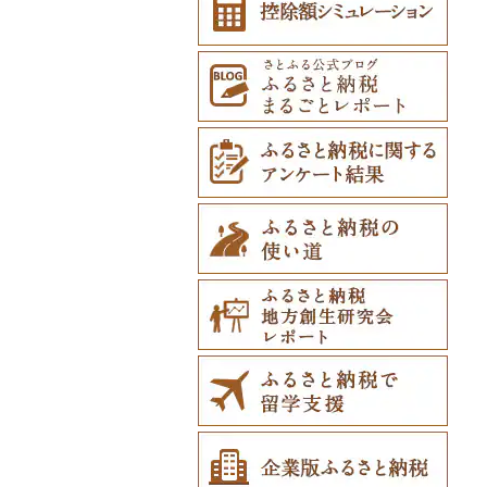
七飯町
会津若松市
阿見町
さいたま市
白井市
文京区
阿智村
恵那市
磐田市
長久手市
摂津市
赤穂市
五條市
佐川町
小郡市
苓北町
新富町
南さつま市
北中城村
北見市
大熊町
那珂市
鴻巣市
成田市
大田区
小川村
白川町
三島市
豊川市
島本町
相生市
香芝市
梼原町
福津市
嘉島町
綾町
屋久島町
久米島町
登別市
浅川町
筑西市
嵐山町
富津市
豊島区
宮田村
各務原市
静岡県（県庁）
尾張旭市
高石市
姫路市
桜井市
宿毛市
粕屋町
相良村
日南市
志布志市
南風原町
訓子府町
相馬市
八千代町
越谷市
浦安市
西東京市
飯綱町
美濃市
牧之原市
稲沢市
田尻町
伊丹市
橿原市
中土佐町
宮若市
山鹿市
門川町
奄美市
南城市
室蘭市
中島村
古河市
小川町
松戸市
羽村市
栄村
揖斐川町
菊川市
知立市
堺市
兵庫県（県庁）
奈良県（県庁）
小竹町
甲佐町
宮崎県（県庁）
和泊町
北大東村
士幌町
伊達市
滑川町
柏市
松川町
美濃加茂市
長泉町
大口町
八尾市
加古川市
天川村
芦屋町
南小国町
国富町
長島町
大宜味村
倶知安町
川内村
本庄市
匝瑳市
坂城町
北方町
日進市
大東市
播磨町
下市町
柳川市
錦町
高千穂町
薩摩川内市
浦添市
天塩町
平田村
熊谷市
市川市
富士見町
可児市
常滑市
門真市
たつの市
篠栗町
熊本市
西都市
大崎町
本部町
京極町
飯舘村
白岡市
市原市
塩尻市
岐阜市
東浦町
大阪市
大川市
菊陽町
西米良村
曽於市
今帰仁村
新十津川町
矢祭町
ときがわ町
諏訪市
坂祝町
高浜市
大牟田市
芦北町
延岡市
鹿屋市
与那原町
江別市
楢葉町
朝霞市
小谷村
豊明市
田川市
球磨村
串間市
宇検村
豊見城市
蘭越町
湯川村
美里町
松川村
津島市
鞍手町
氷川町
五ヶ瀬町
天城町
東村
幌加内町
行田市
生坂村
美浜町
福岡県（県庁）
八代市
高原町
南種子町
読谷村
古平町
深谷市
南相木村
刈谷市
吉富町
玉東町
小林市
知名町
恩納村