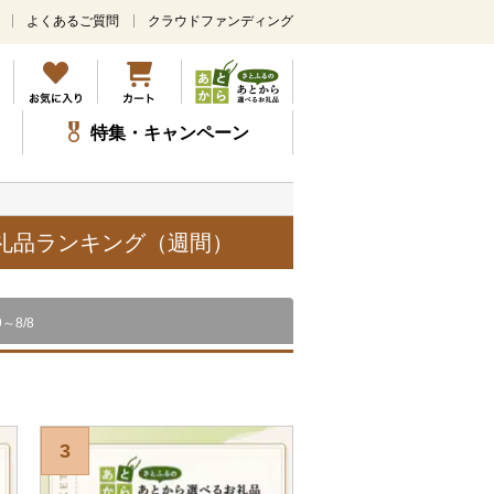
よくあるご質問
クラウドファンディング
メ
イ
ン
コ
ン
特集・キャンペーン
テ
ン
ツ
に
ス
お礼品ランキング（週間）
キ
ッ
プ
9～8/8
3