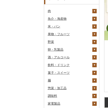
肉
魚介・海産物
牛肉（精肉）
米・パン
牛肉（加工品）
カニ
ステーキ
果物・フルーツ
豚肉（精肉）
エビ
米
すき焼き
ハンバーグ
ズワイガニ
野菜
豚肉（加工品）
いくら
雑穀
ぶどう・マスカット
しゃぶしゃぶ
もつ鍋
ステーキ
タラバガニ
甘エビ
精米
卵・乳製品
鶏肉
うに
餅
いちご
いも
焼肉
ローストビーフ
すき焼き
ハンバーグ
毛ガニ
ボタンエビ
無洗米
巨峰
酒・アルコール
鹿肉
明太子・たらこ
その他穀物加工品
りんご
トマト
卵
牛タン
ビーフジャーキー
しゃぶしゃぶ
もつ鍋
鶏肉（精肉）
かにしゃぶ
伊勢海老
玄米
ナガノパープル
じゃがいも
飲料・ドリンク
馬肉
その他魚卵
パン
もも
玉ねぎ
チーズ
ビール・発泡酒
和牛
その他牛肉（加工品）
焼肉
ハム
ハム・ソーセージ
その他カニ
その他エビ
明太子
金芽米
ピオーネ
さつまいも
フルーツトマト
菓子・スイーツ
羊肉・ラム肉（ジンギス
貝
メロン
ねぎ
ヨーグルト
日本酒
水・ミネラルウォーター
黒毛和牛
アグー豚
ソーセージ・ウインナ
唐揚げ
たらこ
数の子
ゆめぴりか
デラウェア
その他いも
ミニトマト
ビール
カン）
ー
麺
うなぎ
さくらんぼ
とうもろこし
牛乳
焼酎
コーヒー・コーヒー豆
ケーキ
白老牛
その他豚肉（精肉）
中津からあげ
からすみ
帆立（ホタテ）
つや姫
シャインマスカット
その他トマト
発泡酒
純米大吟醸
鴨肉
ベーコン・サラミ
惣菜・加工品
鮮魚
梨
根菜
バター
梅酒
茶
クッキー
ラーメン
仙台牛
水炊き
キャビア
鮑（アワビ）
コシヒカリ
その他ぶどう・マスカ
地ビール・クラフトビ
純米吟醸
芋焼酎
飲料
猪肉
その他豚肉（加工品）
ット
ール
調味料
イカ・タコ
マンゴー
アスパラガス
その他乳製品
泡盛
果汁飲料
焼き菓子
うどん
惣菜
米沢牛
地鶏
その他魚卵
牡蠣（カキ）
鮭・サーモン
はえぬき
和梨
人参
大吟醸
麦焼酎
コーヒー豆
飲料
その他肉・加工品
家電製品
海苔・海藻
みかん・柑橘
豆
ワイン
紅茶
プリン
そば
カレー・シチュー
砂糖
山形牛
赤鶏さつま
あさり
マグロ
イカ
さがびより
洋梨・ラフランス
大根
吟醸
米焼酎
粉
茶葉・ティーバッグ
りんごジュース
餃子