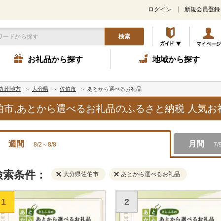
ログイン
新規会員登録
検索
お礼品から探す
地域から探す
九州地方
大分県
佐伯市
あとから選べるお礼品
佐伯市,あとから選べるお礼品のふるさと納税 人気
週間
月間
8/2～8/8
7/
検索条件：
大分県佐伯市
あとから選べるお礼品
1
2