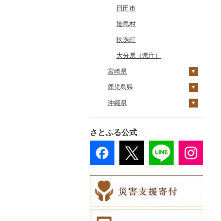
奥尻町
外ヶ浜町
北上市
女川町
鹿角市
戸沢村
三春町
笠間市
芳賀町
藤岡市
日高市
東庄町
多摩市
横須賀市
村上市
早川町
立科町
高山市
熱海市
蒲郡市
名張市
南山城村
松原市
養父市
斑鳩町
紀の川市
新庄村
安芸高田市
佐那河内村
南国市
久山町
白石町
大村市
あさぎり町
日田市
網走市
つがる市
平泉町
気仙沼市
大仙市
舟形町
本宮市
行方市
野木町
邑楽町
蓮田市
館山市
稲城市
三浦市
妙高市
南部町
東御市
郡上市
掛川市
東郷町
東員町
京都市
柏原市
南あわじ市
平群町
上富田町
高梁市
北島町
仁淀川町
大野城市
太良町
佐々町
南関町
姫島村
浦河町
弘前市
洋野町
美里町
八郎潟町
最上町
柳津町
結城市
板倉町
川越市
大網白里市
世田谷区
大磯町
聖籠町
昭和町
中野市
白川村
伊豆の国市
犬山市
玉城町
舞鶴市
羽曳野市
洲本市
黒滝村
白浜町
勝央町
吉野川市
大月町
宗像市
平戸市
津奈木町
玖珠町
広尾町
鰺ヶ沢町
大船渡市
松島町
真室川町
鮫川村
城里町
嬬恋村
宮代町
一宮町
日の出町
箱根町
刈羽村
甲府市
豊丘村
御嵩町
小山町
弥富市
和束町
大阪府（府庁）
猪名川町
御所市
由良町
倉敷市
三原村
水巻町
小国町
大分県（県庁）
中札内村
宮崎県
むつ市
山田町
大和町
寒河江市
福島市
水戸市
草津町
吉見町
佐倉市
板橋区
横浜市
湯沢町
甲州市
売木村
海津市
森町
東海市
八幡市
吹田市
尼崎市
上牧町
すさみ町
矢掛町
香南市
岡垣町
人吉市
滝川市
鹿児島県
田舎館村
大槌町
大郷町
西川町
新地町
鉾田市
高崎市
東松山市
木更津市
渋谷区
茅ヶ崎市
新潟市
丹波山村
小諸市
関ケ原町
川根本町
新城市
京田辺市
河南町
加西市
明日香村
日高町
鏡野町
大豊町
豊前市
宇土市
えびの市
比布町
沖縄県
青森県（県庁）
南三陸町
高畠町
葛尾村
桜川市
群馬県（県庁）
入間市
茂原市
千代田区
川崎市
木曽町
七宗町
富士市
春日井市
向日市
和泉市
宝塚市
吉野町
有田川町
田野町
嘉麻市
荒尾市
宮崎市
指宿市
鶴居村
三沢市
仙台市
山形市
三島町
石岡市
大泉町
志木市
野田市
新宿区
厚木市
箕輪町
笠松町
御前崎市
瀬戸市
高槻市
淡路市
奈良市
印南町
高知市
筑後市
産山村
木城町
龍郷町
うるま市
さとふる公式
釧路市
西目屋村
大河原町
三川町
桑折町
茨城県（県庁）
長野原町
北本市
山武市
江東区
海老名市
駒ヶ根市
東白川村
東伊豆町
大府市
豊中市
丹波篠山市
大和郡山市
和歌山県（県庁）
東洋町
大木町
益城町
川南町
中種子町
嘉手納町
苫前町
角田市
大江町
矢吹町
坂東市
中之条町
桶川市
鴨川市
青梅市
相模原市
王滝村
土岐市
西伊豆町
半田市
箕面市
香美町
野迫川村
みなべ町
越知町
直方市
御船町
三股町
出水市
北谷町
当別町
涌谷町
米沢市
国見町
小美玉市
加須市
印西市
国立市
座間市
千曲市
岐阜県（県庁）
清水町
あま市
太子町
芦屋市
葛城市
かつらぎ町
安芸市
遠賀町
山都町
都城市
いちき串木野市
宮古島市
占冠村
東松島市
檜枝岐村
日立市
三郷市
神崎町
品川区
二宮町
辰野町
下呂市
南伊豆町
岩倉市
岬町
神戸市
三宅町
田辺市
本山町
大任町
阿蘇市
椎葉村
徳之島町
八重瀬町
上士幌町
喜多方市
大子町
八潮市
船橋市
福生市
茅野市
多治見市
松崎町
小牧市
千早赤阪村
川西市
生駒市
北山村
土佐清水市
北九州市
合志市
日向市
湧水町
座間味村
平取町
南相馬市
鹿嶋市
越生町
千葉市
小平市
喬木村
垂井町
湖西市
愛西市
東大阪市
三田市
東吉野村
串本町
北川村
宇美町
美里町
日之影町
垂水市
糸満市