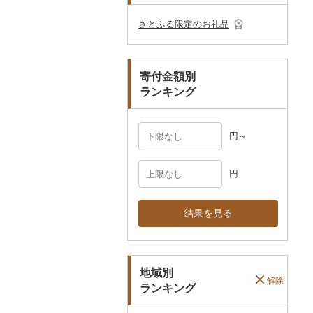
その他のゴルフプレー
ベビー用品
その他キッチン用品
ネクタイ・ベルト
その他陶器・漆器
民芸品
その他体験・チケット
券
その他食器
その他アクセサリー
さとふる限定のお礼品
ペット用品
マフラー・手袋
防災グッズ
その他服飾小物
寄付金額別
その他雑貨
ランキング
円～
円
結果を見る
地域別
解除
ランキング