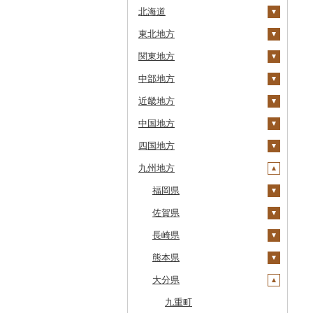
北海道
東北地方
安平町
関東地方
八雲町
青森県
中部地方
鹿部町
岩手県
茨城県
十和田市
近畿地方
江差町
宮城県
栃木県
新潟県
大鰐町
宮古市
土浦市
中国地方
白老町
秋田県
群馬県
富山県
三重県
南部町
軽米町
柴田町
取手市
那須塩原市
十日町市
四国地方
せたな町
山形県
埼玉県
石川県
滋賀県
鳥取県
五戸町
岩手町
色麻町
大潟村
つくば市
市貝町
榛東村
弥彦村
射水市
鈴鹿市
九州地方
旭川市
福島県
千葉県
福井県
京都府
島根県
徳島県
藤崎町
矢巾町
丸森町
横手市
村山市
稲敷市
塩谷町
下仁田町
春日部市
阿賀町
氷見市
羽咋市
伊賀市
長浜市
鳥取県（県庁）
森町
東京都
山梨県
大阪府
岡山県
香川県
福岡県
六ヶ所村
釜石市
大衡村
能代市
尾花沢市
天栄村
潮来市
上三川町
玉村町
蕨市
勝浦市
出雲崎町
朝日町
七尾市
美浜町
木曽岬町
高島市
宮津市
米子市
雲南市
阿波市
稚内市
神奈川県
長野県
兵庫県
広島県
愛媛県
佐賀県
東北町
野田村
加美町
小坂町
上山市
広野町
五霞町
佐野市
安中市
戸田市
袖ケ浦市
八王子市
魚沼市
高岡市
白山市
小浜市
富士吉田市
多気町
草津市
伊根町
茨木市
大山町
海士町
津山市
牟岐町
高松市
那珂川市
標津町
岐阜県
奈良県
山口県
高知県
長崎県
三戸町
普代村
利府町
仙北市
河北町
鏡石町
北茨城市
真岡市
川場村
毛呂山町
我孫子市
日野市
南足柄市
佐渡市
魚津市
穴水町
越前町
甲斐市
高森町
松阪市
近江八幡市
与謝野町
豊能町
上郡町
琴浦町
津和野町
西粟倉村
安芸太田町
那賀町
直島町
今治市
添田町
嬉野市
清里町
静岡県
和歌山県
熊本県
東通村
一戸町
白石市
井川町
酒田市
須賀川市
境町
高根沢町
昭和村
久喜市
長柄町
昭島市
松田町
燕市
砺波市
輪島市
若狭町
山梨市
御代田町
養老町
桑名市
竜王町
福知山市
枚方市
神河町
曽爾村
日野町
飯南町
久米南町
世羅町
柳井市
三好市
さぬき市
鬼北町
香美市
大刀洗町
佐賀県（県庁）
松浦市
北斗市
愛知県
大分県
黒石市
陸前高田市
登米市
潟上市
新庄市
小野町
かすみがうら市
大田原市
甘楽町
ふじみ野市
芝山町
武蔵村山市
大井町
南魚沼市
入善町
中能登町
鯖江市
富士川町
飯田市
八百津町
下田市
志摩市
甲賀市
亀岡市
河内長野市
小野市
河合町
湯浅町
鳥取市
安来市
真庭市
大竹市
平生町
鳴門市
多度津町
西予市
馬路村
朝倉市
唐津市
時津町
上天草市
留萌市
おいらせ町
紫波町
山元町
三種町
長井市
棚倉町
牛久市
栃木市
明和町
川島町
八千代市
葛飾区
中井町
関川村
黒部市
石川県（県庁）
高浜町
大月市
青木村
池田町
静岡市
清須市
明和町
湖南市
城陽市
泉佐野市
太子町
宇陀市
有田市
北栄町
知夫村
新見市
廿日市市
山口県（県庁）
藍住町
三豊市
八幡浜市
芸西村
苅田町
江北町
諫早市
湯前町
九重町