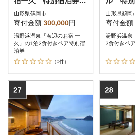
宿一久 特別宿泊券
ル 特別
(二名様) 【食と温泉
様) 【
山形県鶴岡市
山形県鶴岡
のこだわりプラン】
だわり
寄付金額
300,000
円
寄付金額
湯野浜温泉『海辺のお宿 一
湯野浜温泉
久』の1泊2食付きペア特別宿
2食付きペ
泊券
（0件）
27
28