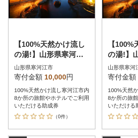
【100%天然かけ流し
【100
の湯!】山形県寒河江
の湯!】
温泉利用助成券 3000
温泉利用助
山形県寒河江市
山形県寒河
円分 010-J05
円分 030
寄付金額
10,000
円
寄付金額
100%天然かけ流し寒河江市内
100%天然
8か所の旅館やホテルでご利用
8か所の旅
いただける助成券
いただける
（0件）