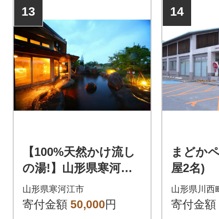
13
14
【100%天然かけ流し
まどかペ
の湯!】山形県寒河江
屋2名)
温泉利用助成券 15000
山形県寒河江市
山形県川西
円分 050-J02
寄付金額
50,000
円
寄付金額