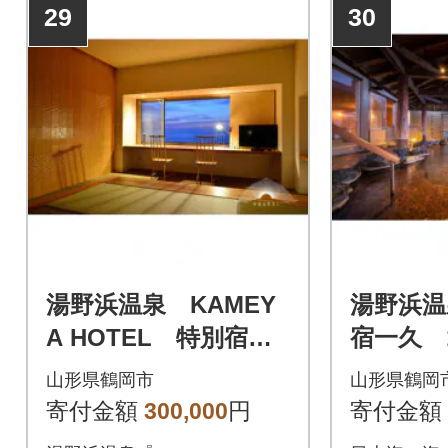
29
30
湯野浜温泉 KAMEY
湯野浜温
A HOTEL 特別宿泊
宿一久 
券(二名様) 【食と温
宿泊券 
山形県鶴岡市
山形県鶴岡
泉のこだわりプラ
かる 
寄付金額
300,000
円
寄付金額
ン】
ン】