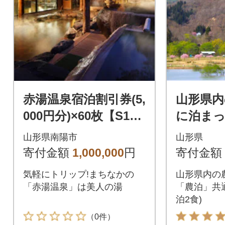
赤湯温泉宿泊割引券(5,
山形県内
000円分)×60枚【S117
に泊ま
6】
楽しむ!
山形県南陽市
山形県
宿泊チ
寄付金額
1,000,000
円
寄付金額
気軽にトリップ!まちなかの
山形県内の
「赤湯温泉」は美人の湯
「農泊」共
泊2食)
（0件）