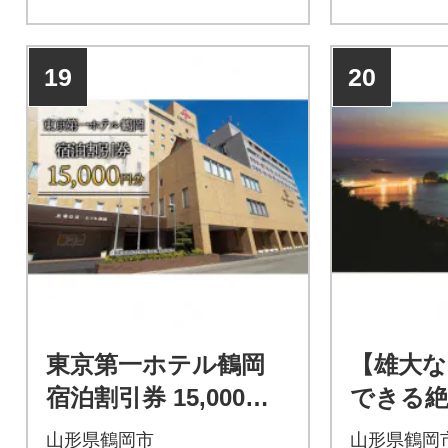
19
20
東京第一ホテル鶴岡
【雄大な
宿泊割引券 15,000円
できる絶
分
温泉 八
山形県鶴岡市
山形県鶴岡