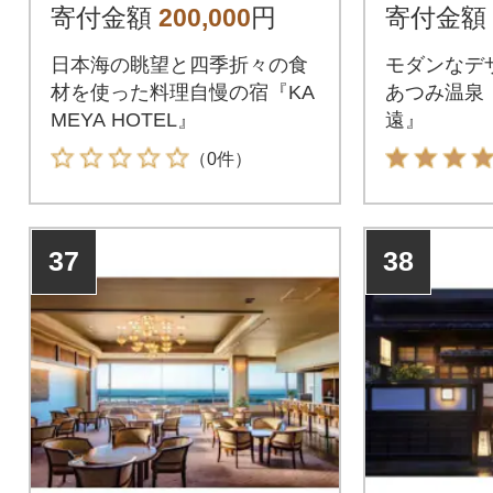
る つかる 頂きま
つかる
寄付金額
200,000
円
寄付金額
すプラン】
ラン】
日本海の眺望と四季折々の食
モダンなデ
材を使った料理自慢の宿『KA
あつみ温泉
MEYA HOTEL』
遠』
（0件）
37
38