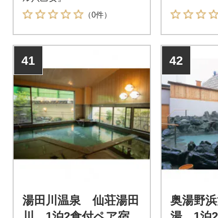
（0件）
41
42
湯田川温泉 仙荘湯田
奥湯野浜
川 1泊2食付ペア宿泊
湯 1泊