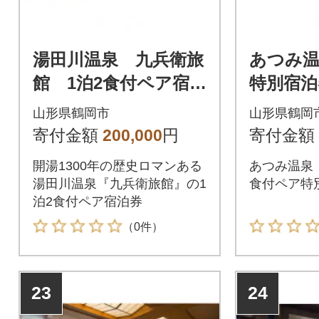
湯田川温泉 九兵衛旅
あつみ
館 1泊2食付ペア宿泊
特別宿泊
券 【詣でる つか
【食と
山形県鶴岡市
山形県鶴岡
る 頂きますプラ
りプラ
寄付金額
200,000
円
寄付金額
ン】
開湯1300年の歴史ロマンある
あつみ温泉
湯田川温泉『九兵衛旅館』の1
食付ペア特
泊2食付ペア宿泊券
（0件）
23
24