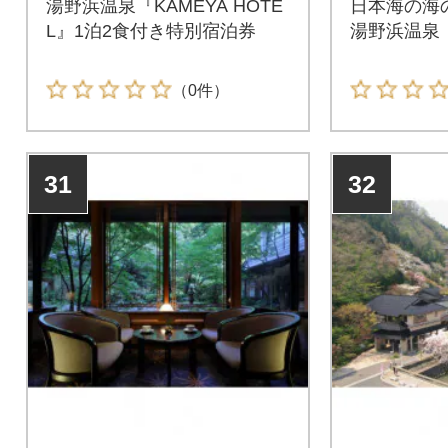
湯野浜温泉『KAMEYA HOTE
日本海の海
L』1泊2食付き特別宿泊券
湯野浜温泉
（0件）
31
32