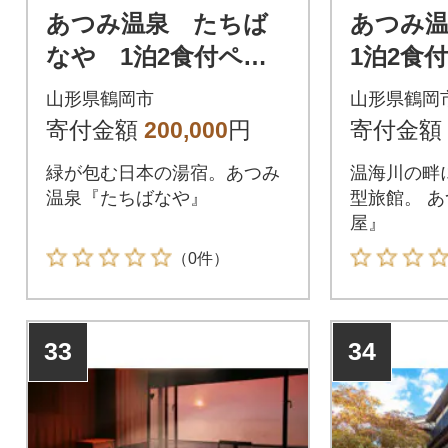
あつみ温泉 たちば
あつみ
なや 1泊2食付ペア
1泊2食
宿泊券 【詣でる つ
【詣で
山形県鶴岡市
山形県鶴岡
かる 頂きますプラ
頂きま
寄付金額
200,000
円
寄付金額
ン】
緑が包む日本の湯宿。あつみ
温海川の畔
温泉『たちばなや』
型旅館。 
屋』
（0件）
33
34