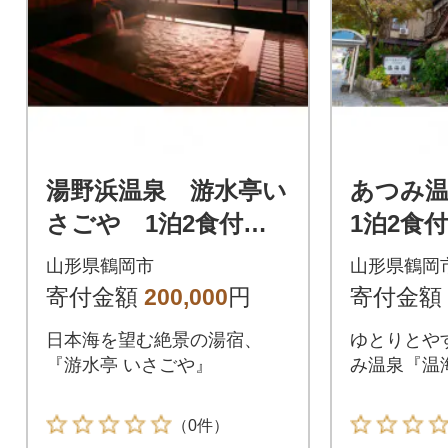
湯野浜温泉 游水亭い
あつみ
さごや 1泊2食付ペ
1泊2食
ア宿泊券 【詣でる
【詣で
山形県鶴岡市
山形県鶴岡
つかる 頂きますプ
頂きま
寄付金額
200,000
円
寄付金額
ラン】
日本海を望む絶景の湯宿、
ゆとりとや
『游水亭 いさごや』
み温泉『温
（0件）