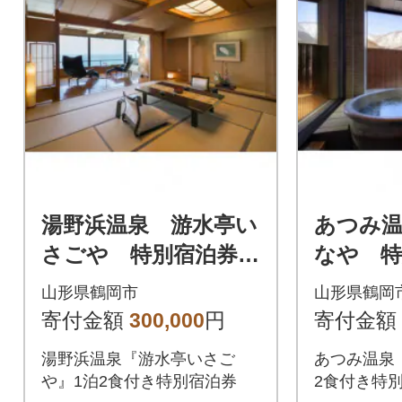
湯野浜温泉 游水亭い
あつみ
さごや 特別宿泊券
なや 特
(二名様) 【食と温泉
名様) 
山形県鶴岡市
山形県鶴岡
のこだわりプラン】
こだわ
寄付金額
300,000
円
寄付金額
湯野浜温泉『游水亭いさご
あつみ温泉
や』1泊2食付き特別宿泊券
2食付き特