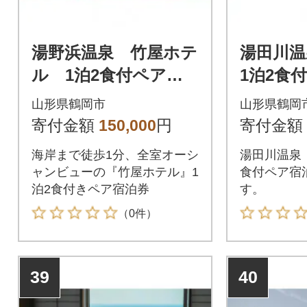
湯野浜温泉 竹屋ホテ
湯田川
ル 1泊2食付ペア宿
1泊2食
泊券 【詣でる つか
【詣で
山形県鶴岡市
山形県鶴岡
る 頂きますプラ
頂きま
寄付金額
150,000
円
寄付金額
ン】
海岸まで徒歩1分、全室オーシ
湯田川温泉
ャンビューの『竹屋ホテル』1
食付ペア宿
泊2食付きペア宿泊券
す。
（0件）
39
40