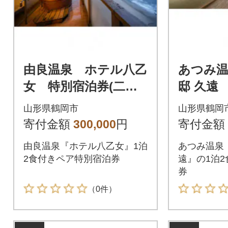
由良温泉 ホテル八乙
あつみ温
女 特別宿泊券(二名
邸 久遠
様) 【食と温泉のこ
(二名様
山形県鶴岡市
山形県鶴岡
だわりプラン】
のこだ
寄付金額
300,000
円
寄付金額
由良温泉『ホテル八乙女』1泊
あつみ温泉
2食付きペア特別宿泊券
遠』の1泊
券
（0件）