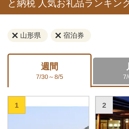
と納税 人気お礼品ランキン
山形県
宿泊券
週間
7/30～8/5
7
1
2