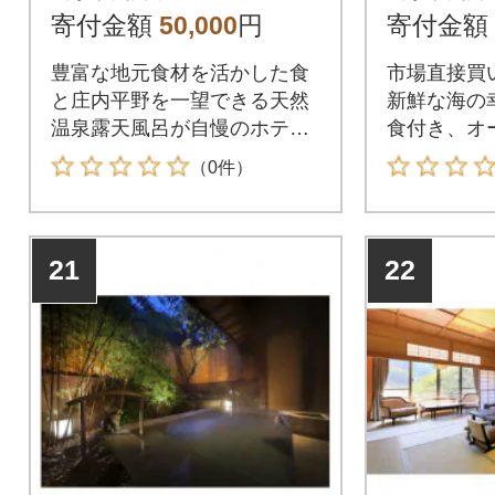
特別宿泊券
寄付金額
50,000
円
寄付金額
露天風呂
豊富な地元食材を活かした食
市場直接買
と庄内平野を一望できる天然
新鮮な海の
温泉露天風呂が自慢のホテル
食付き、オ
の宿泊券
上階客室!
（0件）
21
22