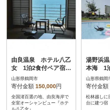
由良温泉 ホテル八乙
湯野浜温
女 1泊2食付ペア宿泊
本海 1
券 【詣でる つか
泊券 【
山形県鶴岡市
山形県鶴岡
る 頂きますプラ
る 頂
寄付金額
150,000
円
寄付金額
ン】
ン】
全国渚百選の地、由良海岸で
松林越しに
全室オーシャンビュー『ホテ
台に建つ宿
ル八乙女』