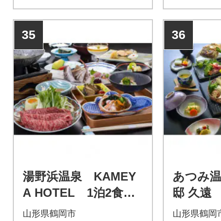
35
36
湯野浜温泉 KAMEY
あつみ温
A HOTEL 1泊2食付
邸 久遠
ペア宿泊券 【詣で
ア宿泊
山形県鶴岡市
山形県鶴岡