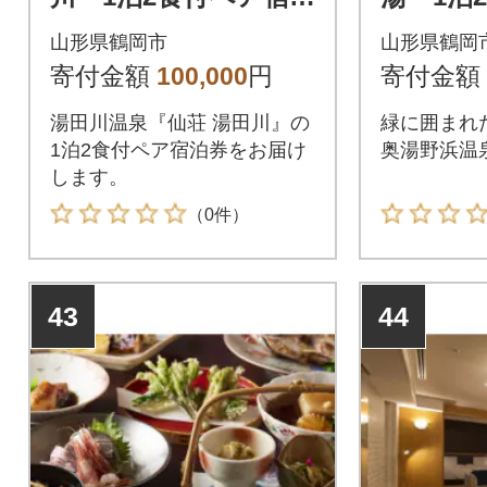
券 【詣でる つか
券 【詣
山形県鶴岡市
山形県鶴岡
る 頂きますプラ
る 頂
寄付金額
100,000
円
寄付金額
ン】
ン】
湯田川温泉『仙荘 湯田川』の
緑に囲まれ
1泊2食付ペア宿泊券をお届け
奥湯野浜温
します。
（0件）
43
44