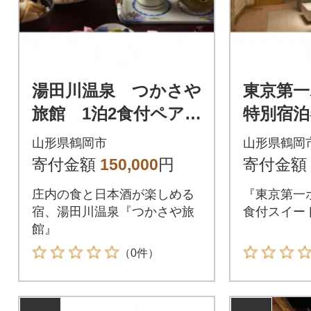
湯田川温泉 つかさや
東京第
旅館 1泊2食付ペア宿
特別宿泊
泊券 【詣でる つか
【食と
山形県鶴岡市
山形県鶴岡
る 頂きますプラ
りプラ
寄付金額
150,000
円
寄付金額
ン】
庄内の食と日本酒が楽しめる
『東京第一
宿、湯田川温泉『つかさや旅
食付スイー
館』
（0件）