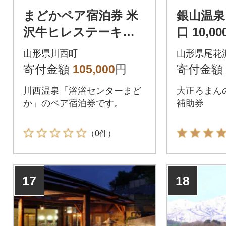
まどかペア宿泊券 米
銀山温泉
沢牛ヒレステーキ付(1
口 10,
部屋2名)
お宿
山形県川西町
山形県尾花
寄付金額
105,000
円
寄付金額
川西温泉「浴浴センターまど
大正ろまん
か」のペア宿泊券です。
補助券
（0件）
17
18