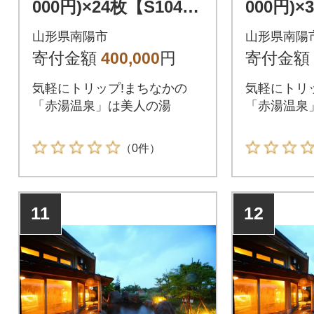
000円)×24枚【S104
000円)×
1】
2】
山形県南陽市
山形県南陽
寄付金額
400,000
円
寄付金額
気軽にトリップ!まちなかの
気軽にトリ
「赤湯温泉」は美人の湯
「赤湯温泉
（0件）
11
12