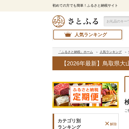
初めての方でも簡単！ふるさと納税サイト
人気ランキング
「ふるさと納税」ホーム
人気ランキング
【2026年最新】鳥取県大
ご
カテゴリ別
解除
ランキング