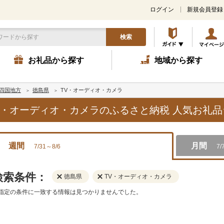
ログイン
新規会員登録
検索
お礼品から探す
地域から探す
四国地方
徳島県
TV・オーディオ・カメラ
,TV・オーディオ・カメラのふるさと納税 人気お礼
週間
月間
7/31～8/6
7/
検索条件：
徳島県
TV・オーディオ・カメラ
指定の条件に一致する情報は見つかりませんでした。