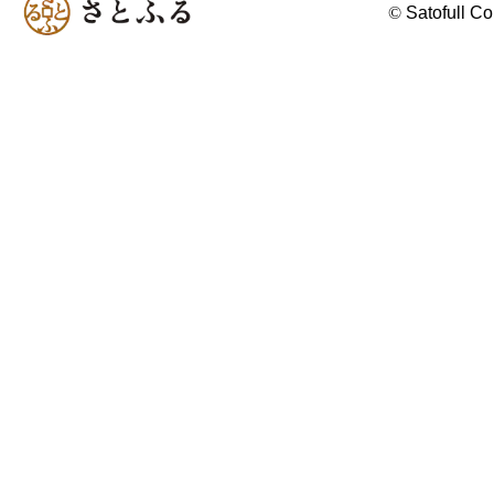
©
Satofull Co.