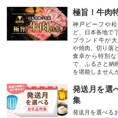
極旨！牛肉
神戸ビーフや松
ど、日本各地で
ブランド牛が大
や焼肉、切り落
食卓から特別な
で、ふるさと納
を堪能しません
発送月を選
集
発送月を選べる