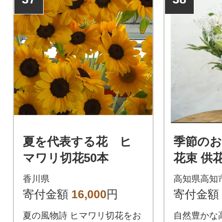
夏を代表する花 ヒ
季節の
マワリ切花50本
花束 供花
1】
香川県
高知県高知
寄付金額
16,000
円
寄付金額
夏の風物詩 ヒマワリ切花をお
自然豊かな