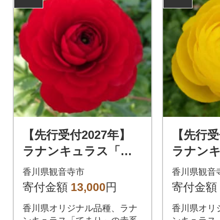
【先行受付2027年】
【先行受
ラナンキュラス「て
ラナン
まり(赤系色)」切花50
まり(黄
香川県観音寺市
香川県観音
本
本
寄付金額
13,000
円
寄付金額
香川県オリジナル品種、ラナ
香川県オリ