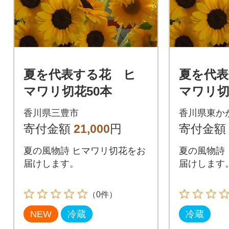
夏を代表する花 ヒ
夏を代表
マワリ切花50本
マワリ切
香川県三豊市
香川県東か
寄付金額
21,000
円
寄付金額
夏の風物詩 ヒマワリ切花をお
夏の風物詩
届けします。
届けします
（0件）
NEW
冷蔵
冷蔵