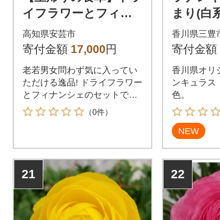
イフラワーとフィナ
まり(白
ンシェのセット
本
高知県安芸市
香川県三豊
寄付金額
17,000
円
寄付金額
老若男女問わず気に入ってい
香川県オリ
ただける逸品! ドライフラワー
ンキュラス
とフィナンシェのセットで
色。
す。
（0件）
NEW
21
22