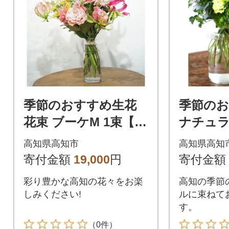
季節のおすすめ生花
季節の
花束 ブーケM 1束【C
ナチュラ
G021】
ケ 1束【
高知県高知市
高知県高知
寄付金額
19,000
円
寄付金額
彩り豊かな高知の花々をお楽
高知の季節
しみください!
ルに束ねて
す。
（0件）