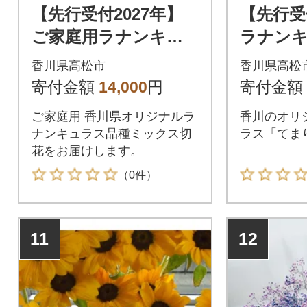
【先行受付2027年】
【先行受
ご家庭用ラナンキュ
ラナン
ラス「品種混合セッ
種混合
香川県高松市
香川県高松
ト」切花 50本 色お
50本 
寄付金額
14,000
円
寄付金額
まかせ
ご家庭用 香川県オリジナルラ
香川のオリ
ナンキュラス品種ミックス切
ラス「てま
花をお届けします。
（0件）
11
12