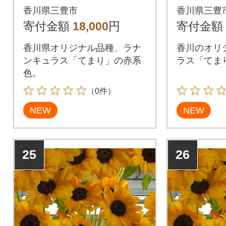
本
50本 
香川県三豊市
香川県三豊
寄付金額
18,000
円
寄付金額
香川県オリジナル品種、ラナ
香川のオリ
ンキュラス「てまり」の赤系
ラス「てま
色。
（0件）
NEW
NEW
25
26