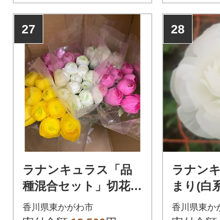
27
28
ラナンキュラス「品
ラナン
種混合セット」切花
まり(白
50本 色おまかせ
本
香川県東かがわ市
香川県東か