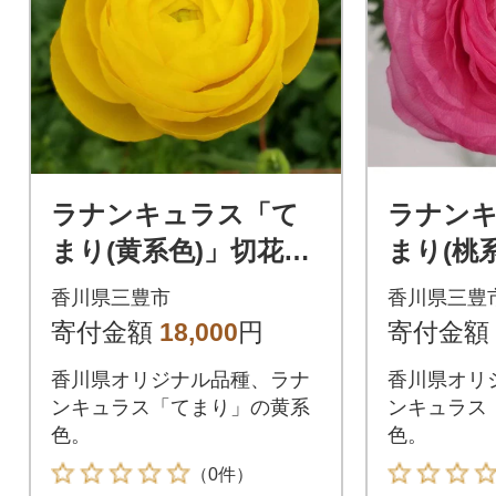
ラナンキュラス「て
ラナン
まり(黄系色)」切花50
まり(桃
本
本
香川県三豊市
香川県三豊
寄付金額
18,000
円
寄付金額
香川県オリジナル品種、ラナ
香川県オリ
ンキュラス「てまり」の黄系
ンキュラス
色。
色。
（0件）