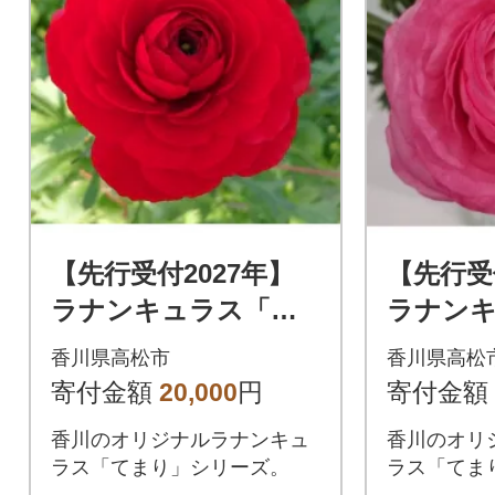
【先行受付2027年】
【先行受
ラナンキュラス「赤
ラナン
系色てまり」切花50
系色てま
香川県高松市
香川県高松
本
本
寄付金額
20,000
円
寄付金額
香川のオリジナルラナンキュ
香川のオリ
ラス「てまり」シリーズ。
ラス「てま