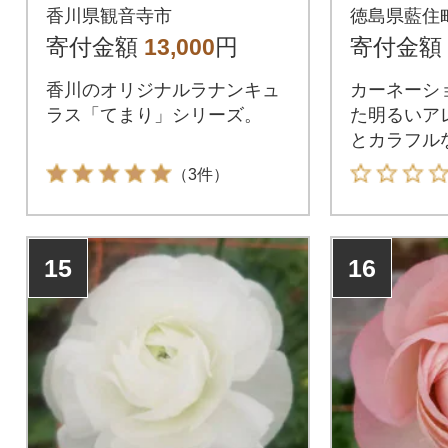
種混合セット」切花
ワーア
香川県観音寺市
徳島県藍住
50本 色おまかせ
寄付金額
13,000
円
寄付金額
香川のオリジナルラナンキュ
カーネーシ
ラス「てまり」シリーズ。
た明るいア
とカラフル
を引き立て
（3件）
15
16