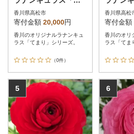
ラナンキュラス「白
ラナン
系色てまり」切花50
系色てま
香川県高松市
香川県高松
本
本
寄付金額
20,000
円
寄付金額
香川のオリジナルラナンキュ
香川のオリ
ラス「てまり」シリーズ。
ラス「てま
（0件）
5
6