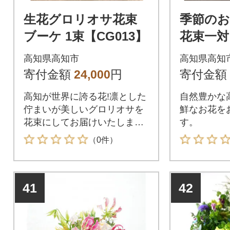
生花グロリオサ花束
季節の
ブーケ 1束【CG013】
花束一対
9】
高知県高知市
高知県高知
寄付金額
24,000
円
寄付金額
高知が世界に誇る花!凛とした
自然豊かな
佇まいが美しいグロリオサを
鮮なお花を
花束にしてお届けいたしま
す。
す。
（0件）
41
42