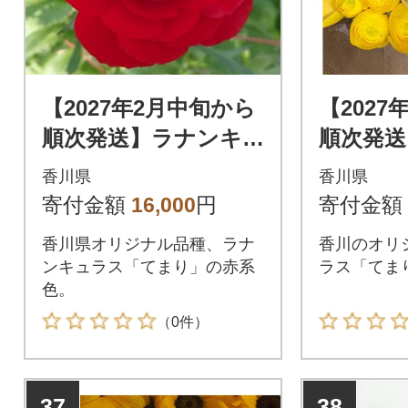
【2027年2月中旬から
【2027
順次発送】ラナンキ
順次発送
ュラス「てまり(赤系
ュラス「
香川県
香川県
色)」切花50本
ット」切
寄付金額
16,000
円
寄付金額
おまか
香川県オリジナル品種、ラナ
香川のオリ
ンキュラス「てまり」の赤系
ラス「てま
色。
（0件）
37
38