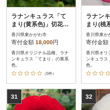
ラナンキュラス「て
ラナン
まり(黄系色)」切花50
まり(桃
本
本
香川県東かがわ市
香川県東か
寄付金額
18,000
円
寄付金額
香川県オリジナル品種、ラナ
香川県オリ
ンキュラス「てまり」の黄系
ンキュラス
色。
色。
（0件）
31
32