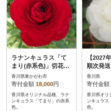
ラナンキュラス「て
【2027
まり(赤系色)」切花50
順次発送
本
ュラス「
香川県東かがわ市
香川県
色)」切花
寄付金額
18,000
円
寄付金額
香川県オリジナル品種、ラナ
香川県オリ
ンキュラス「てまり」の赤系
ンキュラス
色。
色。