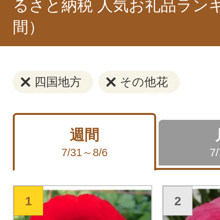
るさと納税 人気お礼品ラン
間）
四国地方
その他花
週間
7/31～8/6
7
1
2