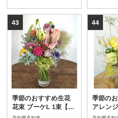
43
44
季節のおすすめ生花
季節の
花束 ブーケL 1束【C
アレンジ
G025】
【CG00
高知県高知市
高知県高知