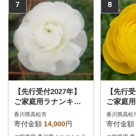
7
8
【先行受付2027年】
【先行受
ご家庭用ラナンキュ
ご家庭
ラス「白色系てま
ラス「黄
香川県高松市
香川県高松
り」切花
り」切花
寄付金額
14,000
円
寄付金額