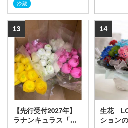
冷蔵
13
14
【先行受付2027年】
生花 L
ラナンキュラス「品
ション