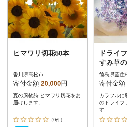
ヒマワリ切花50本
ドライ
すみ草
香川県高松市
徳島県藍住
寄付金額
20,000
円
寄付金額
夏の風物詩 ヒマワリ切花をお
カラフルに
届けします。
のドライフ
す。
（0件）