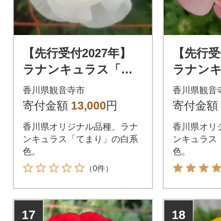
【先行受付2027年】
【先行受
ラナンキュラス「て
ラナン
まり(白系色)」切花50
まり(桃
香川県観音寺市
香川県観音
本
本
寄付金額
13,000
円
寄付金額
香川県オリジナル品種、ラナ
香川県オリ
ンキュラス「てまり」の白系
ンキュラス
色。
色。
（0件）
17
18