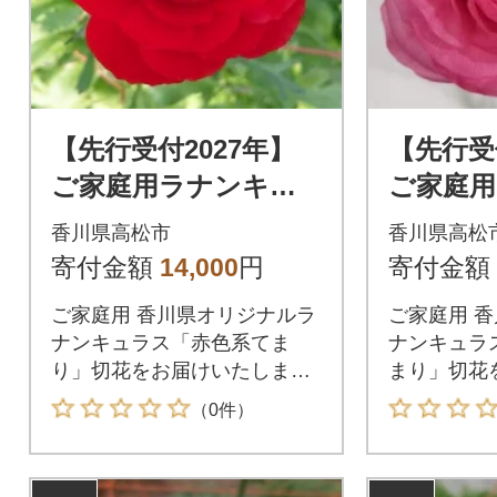
【先行受付2027年】
【先行受
ご家庭用ラナンキュ
ご家庭
ラス「赤色系てま
ラス「
香川県高松市
香川県高松
り」切花
まり」切
寄付金額
14,000
円
寄付金額
ご家庭用 香川県オリジナルラ
ご家庭用 
ナンキュラス「赤色系てま
ナンキュラ
り」切花をお届けいたしま
まり」切花
す。
す。
（0件）