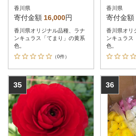
ュラス「てまり(黄系
ュラス「
香川県
香川県
色)」切花50本
色)」切花
寄付金額
16,000
円
寄付金額
香川県オリジナル品種、ラナ
香川県オリ
ンキュラス「てまり」の黄系
ンキュラス
色。
色。
（0件）
35
36