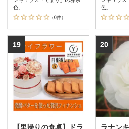
ンキュラス「てまり」の赤系
ンキュラス
色。
色。
（0件）
19
20
【里帰りの食卓】ドラ
ラナン