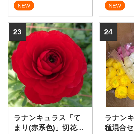
NEW
NEW
23
24
ラナンキュラス「て
ラナン
まり(赤系色)」切花50
種混合