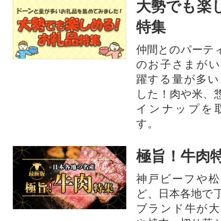
大勢でも楽
特集
仲間とのパーテ
のお子さまがい
躍する量が多い
した！肉や米、
インナップを
す。
極旨！牛肉
神戸ビーフや松
ど、日本各地で
ブランド牛が大