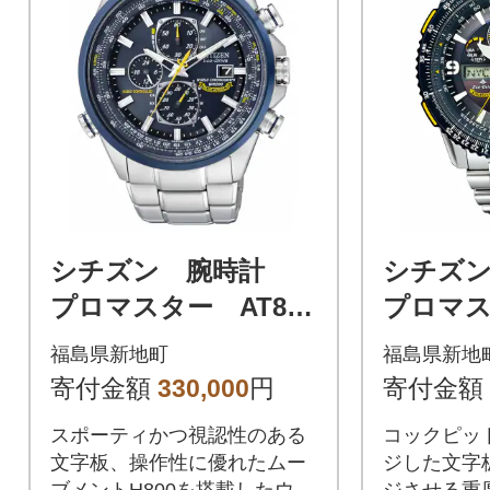
シチズン 腕時計
シチズ
プロマスター AT802
プロマス
0-54L
8-52L
福島県新地町
福島県新地
寄付金額
330,000
円
寄付金額
スポーティかつ視認性のある
コックピッ
文字板、操作性に優れたムー
ジした文字
ブメントH800を搭載したウオ
ジさせる重