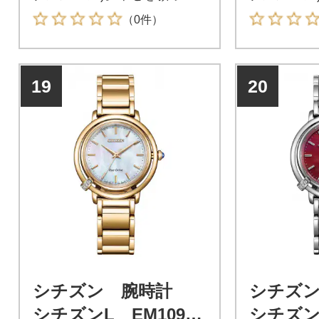
贈られる花「スズラン」をモ
贈られる花
（0件）
チーフにした人気シリーズか
チーフにし
ら、ミニサイズモデルが登
ら、ミニサ
場。
場。
19
20
シチズン 腕時計
シチズ
シチズンL EM1093-
シチズンL