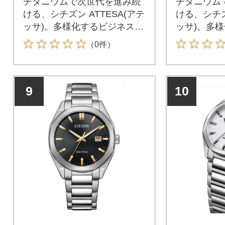
チタニウムで次世代を進み続
チタニウム
ける、シチズン ATTESA(アテ
ける、シチズ
ッサ)。多様化するビジネスス
ッサ)。多
タイルに合わせ、スーツスタ
タイルに合
（0件）
イルとカジュアルの両方で使
イルとカジ
える、力強く軽快なデザイン
える、力強
の「ACT Line」。バランスよ
の「ACT L
9
10
く存在感のあるサイズが特徴
く存在感の
の3針モデルです。
の3針モデ