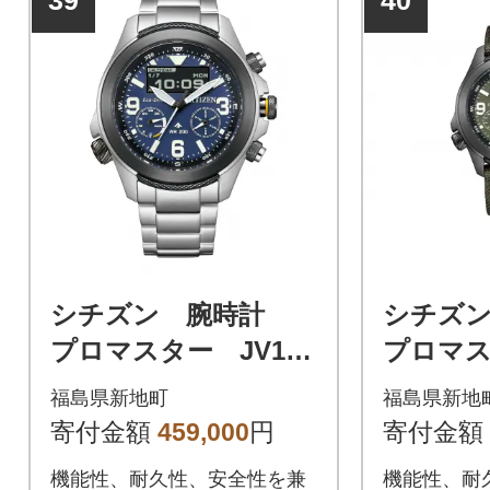
39
40
ズ」。
ズ」。
シチズン 腕時計
シチズ
プロマスター JV100
プロマス
6-51L
5-02W
福島県新地町
福島県新地
寄付金額
459,000
円
寄付金額
機能性、耐久性、安全性を兼
機能性、耐