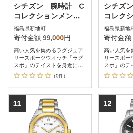
シチズン 腕時計 C
シチズン
コレクションメン
コレク
ズ BM7620-83E
ズ BM76
福島県新地町
福島県新地
寄付金額
99,000
円
寄付金額
高い人気を集めるラグジュア
高い人気を
リースポーツウオッチ「ラグ
リースポー
スポ」のテイストを身近に楽
スポ」のテ
しめるエントリーモデルで、
しめるエン
（0件）
オクタゴン(八角形)のベゼル
オクタゴン(
や直線的でシャープなラグ形
や直線的で
状を生かしたスポーティーな
状を生かし
11
12
ケースと最近のトレンドとし
ケースと最
て注目されているケース径38
て注目され
mmを採用しました。立体感
mmを採用
のあるカットパーツを埋め込
のあるカッ
んだインデックスが主張しす
んだインデ