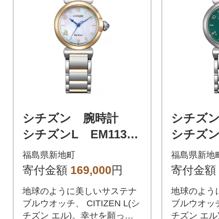
シチズン 腕時計
シチズ
シチズンL EM1136-
シチズンL
87D
83X
福島県新地町
福島県新地
寄付金額
169,000
円
寄付金額
地球のように美しいサステナ
地球のよう
ブルウオッチ、 CITIZEN L(シ
ブルウオッチ、
チズン エル)。幸せを願って
チズン エル