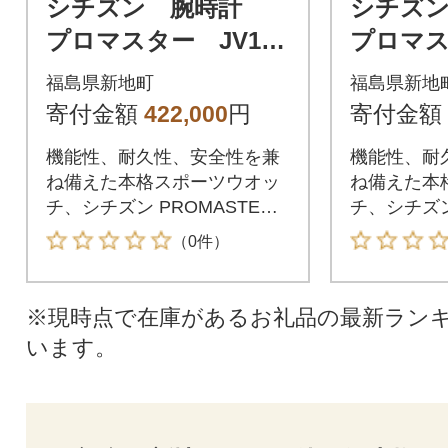
シチズン 腕時計
シチズ
プロマスター JV100
プロマス
7-07E
4-11X
福島県新地町
福島県新地
寄付金額
422,000
円
寄付金額
機能性、耐久性、安全性を兼
機能性、耐
ね備えた本格スポーツウオッ
ね備えた本
チ、シチズン PROMASTER
チ、シチズン
(プロマスター)。挑戦し続け
(プロマスタ
（0件）
る冒険家のためのフィールド
記を持つ高
ウオッチ。プロマスター「LA
U680を採
NDシリーズ」。
ストリート
※現時点で在庫があるお礼品の最新ラン
SKYシリー
います。