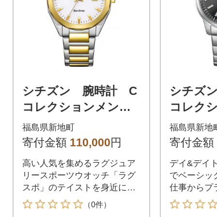
ぎないシンプルで上品な印象
ぎないシン
を与え、オンとオフの幅広い
を与え、オ
シーンにマッチします。
シーンにマ
シチズン 腕時計 C
シチズン
コレクションメン
コレク
ズ BM7624-82A
ズ BM81
福島県新地町
福島県新地
寄付金額
110,000
円
寄付金額
高い人気を集めるラグジュア
デイ&デイ
リースポーツウオッチ「ラグ
でベーシッ
スポ」のテイストを身近に楽
仕事からプ
しめるエントリーモデルで、
幅広いシー
（0件）
オクタゴン(八角形)のベゼル
手首の細い