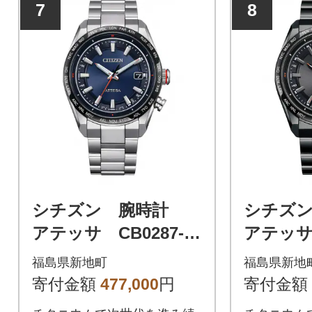
7
8
ファイアベゼルと文字板、ケ
ースのブラックが宇宙を感じ
させるモデルです。
シチズン 腕時計
シチズ
アテッサ CB0287-68
アテッサ 
L
E
福島県新地町
福島県新地
寄付金額
477,000
円
寄付金額