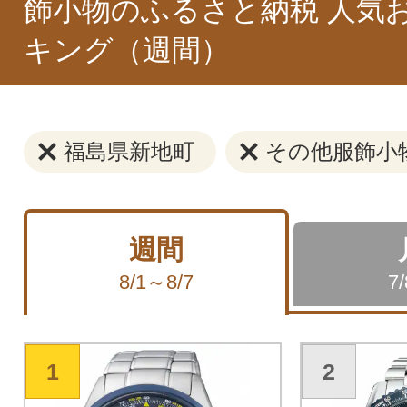
飾小物のふるさと納税 人気
キング（週間）
福島県新地町
その他服飾小
週間
8/1～8/7
7
1
2