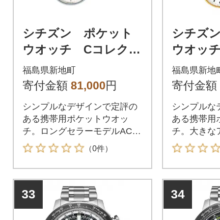
シチズン ポケット
シチズ
ウオッチ Cコレクシ
ウオッチ
ョンペア BC0420-61
ョンペア 
福島県新地町
福島県新地
A
A
寄付金額
81,000
円
寄付金額
シンプルなデザインで定評の
シンプルな
ある携帯用ポケットウオッ
ある携帯用
チ。ロングセラーモデルACZ5
チ。大きな
7-0461のチェーンがステンレ
板が見やす
（0件）
ス製にバージョンアップして
ザイン。さ
再登場しました。
してポケッ
みたい方へ
33
34