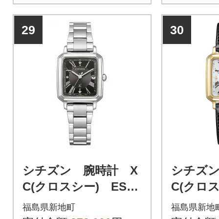
エア2WAY
29
30
シチズン 腕時計 X
シチズン
C(クロスシー) ES95
C(クロス
00-69E 替えバンド
02-12
福島県新地町
福島県新地
付き
付き