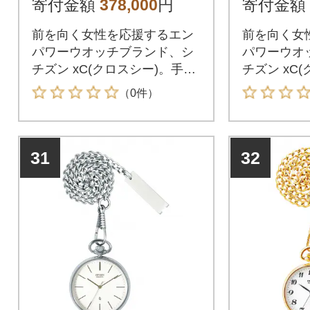
寄付金額
378,000
円
寄付金額
前を向く女性を応援するエン
前を向く女
パワーウオッチブランド、シ
パワーウオ
チズン xC(クロスシー)。手軽
チズン xC
にバンドを替えられる、待望
にバンドを
（0件）
のhikari collection Square 2wa
のhikari col
y Model
y Model
31
32