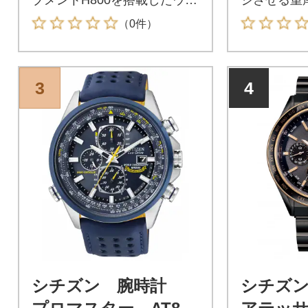
ッチ。
チールのケ
（0件）
板には“ブ
ス”のネー
様。
3
4
シチズン 腕時計
シチズ