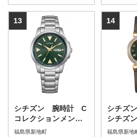
や直線的でシャープなラグ形
るケース径3
状を生かしたスポーティーな
ズサイズを
13
14
ケースと最近のトレンドとし
スは、大胆
て注目されているケース径38
ザイン。暗
mmを採用しました。立体感
確認しやす
のあるカットパーツを埋め込
性にも優れ
んだインデックスが主張しす
ぎないシンプルで上品な印象
を与え、オンとオフの幅広い
シーンにマッチします。
シチズン 腕時計 C
シチズ
コレクションメン
シチズンL
ズ BM8180-71W
62X
福島県新地町
福島県新地