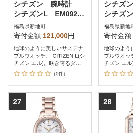
シチズン 腕時計
シチズ
シチズンL EM0927-
シチズンL
87Y
84D
福島県新地町
福島県新地
寄付金額
121,000
円
寄付金額
地球のように美しいサステナ
地球のよう
ブルウオッチ、 CITIZEN L(シ
ブルウオッチ、
チズン エル)。咲き誇るダリ
チズン エル
アの花にインスパイアされた
アの花にイ
（0件）
優雅なシルエット、上品で華
優雅なシル
やかなデザインが魅力のモデ
やかなデザ
ルが登場。
ルが登場。
27
28