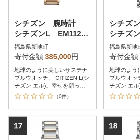
シチズン 腕時計
シチズ
シチズンL EM1123-
シチズンL
89D
87L
福島県新地町
福島県新地
寄付金額
385,000
円
寄付金額
地球のように美しいサステナ
地球のよう
ブルウオッチ、 CITIZEN L(シ
ブルウオッチ、
チズン エル)。幸せを願って
チズン エル
贈られる花「スズラン」をモ
贈られる花
（0件）
チーフにした人気シリーズか
チーフにし
ら、ミニサイズモデルが登
ら、ミニサ
場。
場。
17
18