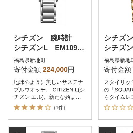
シチズン 腕時計
シチズ
シチズンL EM1090-
シチズンL
60D 替えバンド付き
89Y
福島県新地町
福島県新地
寄付金額
224,000
円
寄付金額
地球のように美しいサステナ
スタイリッ
ブルウオッチ、 CITIZEN L(シ
の「SQUARE
チズン エル)。新たな始まり
らタイムレ
を告げる日の出をモチーフに
やすさにこ
（1件）
したモデルが登場。
登場。