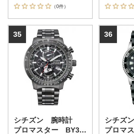
(プロマスター)。世界の果て
(プロマスタ
（0件）
の、そのまた先へ。世界を舞
の、そのま
台に活躍する人のためのパイ
台に活躍す
ロットウオッチ。プロマスタ
ロットウオ
35
36
ー「SKYシリーズ」。
ー「SKY
シチズン 腕時計
シチズ
プロマスター BY30
プロマス