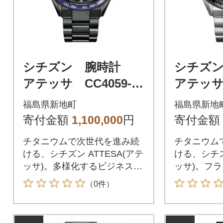
シチズン 腕時計
シチズ
アテッサ CC4059-64
アテッサ 
L
X
福島県新地町
福島県新地
寄付金額
1,100,000
円
寄付金額
チタニウムで次世代を進み続
チタニウム
ける、シチズン ATTESA(アテ
ける、シチズ
ッサ)。多様化するビジネスス
ッサ)。フ
タイルに合わせ、スーツスタ
をベースに
（0件）
イルとカジュアルの両方で使
字板とサフ
える、力強く軽快なデザイン
わせたスポ
の「ACT Line」。青紫色のサ
大人顔のデ