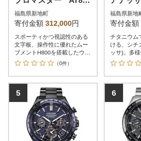
プロマスター AT802
アテッサ 
0-03L
W
福島県新地町
福島県新地
寄付金額
312,000
円
寄付金額
スポーティかつ視認性のある
チタニウム
文字板、操作性に優れたムー
ける、シチズ
ブメントH800を搭載したウオ
ッサ)。多
ッチ。
タイルに合
（0件）
イルとカジ
える、力強
の「ACT L
5
6
タンとデュ
組み合わせ
る表情を生
なモデルで