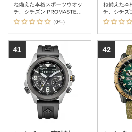
ね備えた本格スポーツウオッ
ね備えた本
チ、シチズン PROMASTER
チ、シチズン
(プロマスター)。挑戦し続け
(プロマスタ
（0件）
る冒険家のためのフィールド
る冒険家の
ウオッチ。プロマスター「LA
ウオッチ。
NDシリーズ」。
NDシリー
41
42