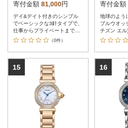
寄付金額
81,000
円
寄付金額
デイ&デイト付きのシンプル
地球のよう
でベーシックな3針タイプで、
ブルウオッチ、
仕事からプライベートまで、
チズン エル
幅広いシーンで活躍します。
贈られる花
（0件）
手首の細い方にもフィットす
チーフにし
るケース径36.5mmのボーイ
ら、ミニサ
ズサイズを採用。インデック
場。
15
16
スは、大胆で立体感のあるデ
ザイン。暗い場所でも時刻が
確認しやすい夜光付きで視認
性にも優れています。