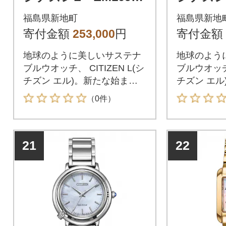
61D 替えバンド付き
78X 
福島県新地町
福島県新地
寄付金額
253,000
円
寄付金額
地球のように美しいサステナ
地球のよう
ブルウオッチ、 CITIZEN L(シ
ブルウオッチ、
チズン エル)。新たな始まり
チズン エル
を告げる日の出をモチーフに
を告げる日
（0件）
したモデルが登場。
したモデル
21
22