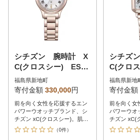
シチズン 腕時計 X
シチズン
C(クロスシー) ES94
C(クロス
97-96A
06-62
福島県新地町
福島県新地
付き
寄付金額
330,000
円
寄付金額
前を向く女性を応援するエン
前を向く女
パワーウオッチブランド、シ
パワーウオ
チズン xC(クロスシー)。肌を
チズン xC(ク
美しくみせるサクラピンクが
collect
（0件）
上品に輝くhikari collection
でバンドを