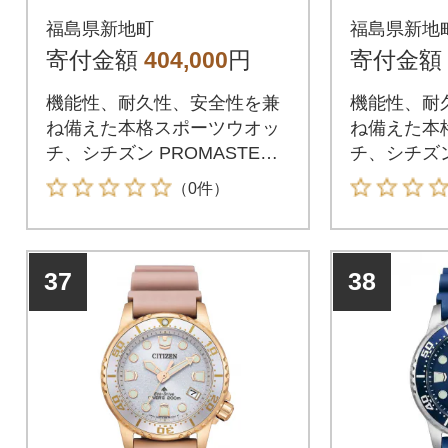
05-56G
20-08E
福島県新地町
福島県新地
寄付金額
404,000
円
寄付金額
機能性、耐久性、安全性を兼
機能性、耐
ね備えた本格スポーツウオッ
ね備えた本
チ、シチズン PROMASTER
チ、シチズン
(プロマスター)。世界の果て
(プロマスター
（0件）
の、そのまた先へ。世界を舞
れだけ潜っ
台に活躍する人のためのパイ
い深い海の
ロットウオッチ。プロマスタ
ダイバーズ
37
38
ー「SKYシリーズ」。
スター「MA
ズ」。