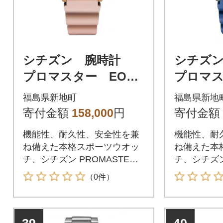
シチズン 腕時計
シチズ
プロマスター EO20
プロマス
23-00A
21-05L
福島県新地町
福島県新地
寄付金額
158,000
円
寄付金額
機能性、耐久性、安全性を兼
機能性、耐
ね備えた本格スポーツウオッ
ね備えた本
チ、シチズン PROMASTER
チ、シチズン
(プロマスター)。Go Deeperど
(プロマスター
（0件）
れだけ潜っても届くことのな
れだけ潜っ
い深い海の底へ。本格仕様の
い深い海の
ダイバーズウオッチ。プロマ
ダイバーズ
スター「MARINEシリー
スター「MA