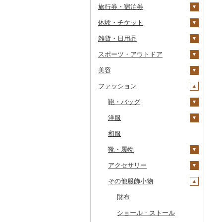
旅行券・宿泊券
干物
すいか
きのこ
ウイスキー
その他飲料・ジュース
ゼリー
パスタ
鍋
塩
季節・空調家電
常陸牛
その他鶏肉
しじみ
イワシ
タコ
海苔
あきたこまち
みかん
自然薯
その他日本酒
黒糖焼酎
白ワイン
ドリップ
静岡茶
みかんジュース（オレ
飲料
シュウマイ
カレー
ンジジュース）
体験・チケット
その他魚介・加工品
キウイ
その他野菜
リキュール・洋酒
チョコレート
ひやむぎ
ピザ
醤油
キッチン家電
旅行券
上州牛
サザエ
カツオ
わかめ
ししゃも
ひとめぼれ
レモン
レンコン
しいたけ
その他焼酎
赤ワイン
足柄茶
茶葉・ティーバッグ
野菜ジュース
コロッケ
シチュー
肉
その他果汁飲料
雑貨・日用品
柿（カキ）
甘酒
カステラ
そうめん
レトルト
味噌
照明器具
宿泊券
PayPay商品券
飛騨牛
はまぐり
金目鯛
ひじき
その他干物
しらす・ちりめん
ミルキークィーン
不知火・デコポン
にんにく・生姜
松茸
山菜
シャンパン・スパーク
知覧茶
炭酸飲料
その他惣菜
魚
JTBふるさと旅行クー
リングワイン
ポン（Eメール発行）
スポーツ・アウトドア
ドライフルーツ
ノンアルコール
アイス・ジェラート
その他麺
スープ
酢
パソコン・周辺機器
食事券
家具・インテリア
近江牛
その他貝
クエ
その他海苔・海藻
かまぼこ・練り製品
ななつぼし
せとか
その他根菜
その他きのこ
かぼちゃ
八女茶
豆乳
その他鍋
その他ワイン
JTBふるさと旅行券
美容
その他果物
その他酒
その他洋菓子
豆腐・納豆
だし
TV・オーディオ・カメラ
温泉・サウナ・スパ利用
寝具
ゴルフ
神戸牛・神戸ビーフ
くじら
その他魚介・加工品
その他米
文旦
干し柿
茄子
その他茶
その他飲料・ジュース
タンス
（紙券）
券
ファッション
煎餅・おかき
漬物
食用油
美容・健康家電
タオル
釣り
スキンケア
但馬牛
サバ
まどんな
干し芋
びわ
レタス
豆腐
机・テーブル
布団
ゴルフボール
その他旅行券
水族館
羊羹
缶詰・瓶詰
はちみつ
カー用品
文房具・印鑑
サイクリング
シャンプー・リンス
鞄・バッグ
土佐あかうし
さんま
ポンカン
その他ドライフルーツ
ブルーベリー
その他野菜
納豆
梅干
えごま油
椅子・チェア・ソファ
枕
泉州タオル
ゴルフクラブ
化粧水・乳液・美容液
動物園
饅頭
乾物
ドレッシング
時計
食器
アウトドア・キャンプ
石鹸・ボディーソープ
洋服
佐賀牛
鯛
その他柑橘
パイナップル
キムチ
肉
オリーブオイル
その他家具・インテリ
毛布
その他タオル
ボールペン
ゴルフウェア
洗顔
トートバッグ・ショル
釣り
ア
ダーバッグ
大福
燻製（スモーク）
その他調味料
その他家電
キッチン用品
その他スポーツ
入浴剤
和服
長崎和牛
のどぐろ
栗
その他漬物
魚
ごま油
タオルケット
ノート・ファイル
グラス・カップ
その他ゴルフ
その他スキンケア
女性・レディース
ダイビング
キャリーバッグ・スー
その他和菓子
おせち
日用品
アロマ
靴・履物
あか牛
ふぐ
その他果物
果物
その他食用油
みりん
その他寝具
印鑑
タンブラー
包丁
ウェア・ユニフォーム
男性・メンズ
ツケース
スキーチケット・リフト
その他加工品
楽器・器材
プロテイン
アクセサリー
宮崎牛
ブリ
ジャム
ケチャップ
その他文房具
箸
フライパン
洗剤
その他スポーツ
子供・ベビー
靴・シューズ
券
その他鞄・バッグ
本・CD・DVD
その他美容
その他服飾小物
その他牛肉（精肉）
ほっけ
その他缶詰・瓶詰
こしょう
スプーン・フォーク・
鍋
トイレットペーパー
その他洋服
スリッパ・下駄・草履
ペンダント・ネックレ
ゴルフプレー券
ナイフ
ス
おもちゃ・ぬいぐるみ
その他鮮魚
その他調味料
まな板
ティッシュ
その他靴・履物
財布
花火大会チケット
GDOふるさとゴルフ
皿・椀
ピアス・イヤリング
プレークーポン
ご当地キャラクター
土鍋
その他日用品
ショール・ストール
カタログギフト
弁当箱
真珠・パール