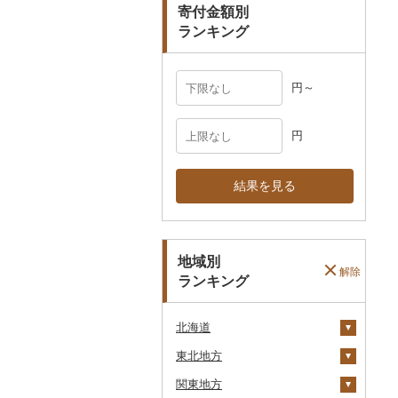
寄付金額別
ランキング
円～
円
結果を見る
地域別
解除
ランキング
北海道
東北地方
安平町
関東地方
八雲町
青森県