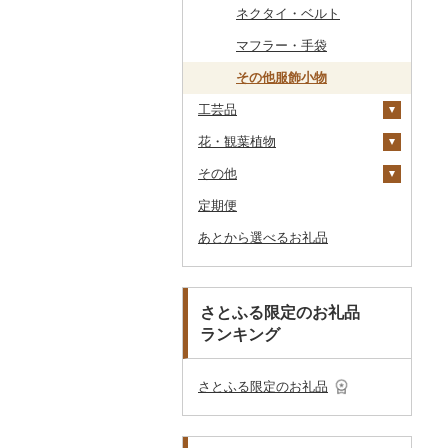
その他のゴルフプレー
ベビー用品
その他キッチン用品
ネクタイ・ベルト
その他体験・チケット
券
その他食器
その他アクセサリー
ペット用品
マフラー・手袋
防災グッズ
その他服飾小物
工芸品
その他雑貨
花・観葉植物
織物
その他
陶器・漆器
観葉植物・苗木
本場奄美大島紬
定期便
その他装飾品・工芸品
花
地域サービス
その他織物
信楽焼
あとから選べるお礼品
盆栽・その他
その他
唐津焼
数珠
胡蝶蘭
備前焼
工芸品
造花・プリザーブドフ
ラワー
美濃焼
播州そろばん
さとふる限定のお礼品
その他花
ランキング
村上木彫堆朱
美濃和紙
その他陶器・漆器
民芸品
さとふる限定のお礼品