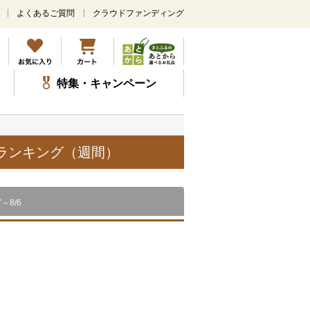
よくあるご質問
クラウドファンディング
メ
イ
ン
コ
ン
特集・キャンペーン
テ
ン
ツ
に
ス
品ランキング（週間）
キ
ッ
プ
7～8/6