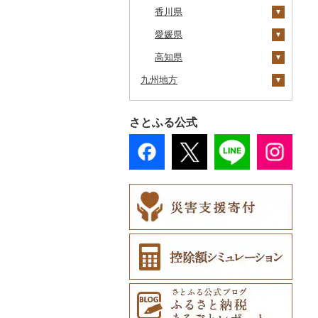
広尾町
香川県
鰺ヶ沢町
大船渡市
松島町
真室川町
鮫川村
城里町
嬬恋村
宮代町
一宮町
日の出町
箱根町
刈羽村
甲府市
豊丘村
御嵩町
小山町
弥富市
和束町
大阪府（府庁）
猪名川町
御所市
由良町
倉敷市
中札内村
愛媛県
むつ市
山田町
大和町
寒河江市
福島市
水戸市
草津町
吉見町
佐倉市
板橋区
横浜市
湯沢町
甲州市
売木村
海津市
森町
東海市
八幡市
吹田市
尼崎市
上牧町
すさみ町
矢掛町
高松市
滝川市
高知県
田舎館村
大槌町
大郷町
西川町
新地町
鉾田市
高崎市
東松山市
木更津市
渋谷区
茅ヶ崎市
新潟市
丹波山村
小諸市
関ケ原町
川根本町
新城市
京田辺市
河南町
加西市
明日香村
日高町
鏡野町
直島町
今治市
九州地方
比布町
青森県（県庁）
南三陸町
高畠町
葛尾村
桜川市
群馬県（県庁）
入間市
茂原市
千代田区
川崎市
木曽町
七宗町
富士市
春日井市
向日市
和泉市
宝塚市
吉野町
有田川町
さぬき市
鬼北町
香美市
鶴居村
福岡県
三沢市
仙台市
山形市
三島町
石岡市
大泉町
志木市
野田市
新宿区
厚木市
箕輪町
笠松町
御前崎市
瀬戸市
高槻市
淡路市
奈良市
印南町
多度津町
西予市
馬路村
さとふる公式
釧路市
佐賀県
西目屋村
大河原町
三川町
桑折町
茨城県（県庁）
長野原町
北本市
山武市
江東区
海老名市
駒ヶ根市
東白川村
東伊豆町
大府市
豊中市
丹波篠山市
大和郡山市
和歌山県（県庁）
三豊市
八幡浜市
芸西村
那珂川市
苫前町
長崎県
角田市
大江町
矢吹町
坂東市
中之条町
桶川市
鴨川市
青梅市
相模原市
王滝村
土岐市
西伊豆町
半田市
箕面市
香美町
野迫川村
みなべ町
観音寺市
久万高原町
須崎市
添田町
嬉野市
当別町
熊本県
涌谷町
米沢市
国見町
小美玉市
加須市
印西市
国立市
座間市
千曲市
岐阜県（県庁）
清水町
あま市
太子町
芦屋市
葛城市
かつらぎ町
宇多津町
上島町
日高村
大刀洗町
佐賀県（県庁）
松浦市
占冠村
大分県
東松島市
檜枝岐村
日立市
三郷市
神崎町
品川区
二宮町
辰野町
下呂市
南伊豆町
岩倉市
岬町
神戸市
三宅町
田辺市
小豆島町
松前町
室戸市
朝倉市
唐津市
時津町
上天草市
上士幌町
宮崎県
喜多方市
大子町
八潮市
船橋市
福生市
茅野市
多治見市
松崎町
小牧市
千早赤阪村
川西市
生駒市
北山村
香川県（県庁）
愛南町
黒潮町
苅田町
江北町
諫早市
湯前町
九重町
平取町
鹿児島県
南相馬市
鹿嶋市
越生町
千葉市
小平市
喬木村
垂井町
湖西市
愛西市
東大阪市
三田市
東吉野村
串本町
土庄町
新居浜市
四万十市
川崎町
みやき町
東彼杵町
玉名市
由布市
えびの市
七飯町
沖縄県
会津若松市
阿見町
さいたま市
白井市
文京区
阿智村
恵那市
磐田市
長久手市
摂津市
赤穂市
五條市
三木町
伊予市
奈半利町
春日市
多久市
長与町
菊池市
竹田市
宮崎市
指宿市
北見市
大熊町
那珂市
鴻巣市
成田市
大田区
小川村
白川町
三島市
豊川市
島本町
相生市
香芝市
まんのう町
松山市
土佐市
上毛町
伊万里市
対馬市
山江村
別府市
木城町
龍郷町
うるま市
登別市
浅川町
筑西市
嵐山町
富津市
豊島区
宮田村
各務原市
静岡県（県庁）
尾張旭市
高石市
姫路市
桜井市
琴平町
西条市
津野町
中間市
神埼市
長崎県（県庁）
宇城市
中津市
川南町
中種子町
嘉手納町