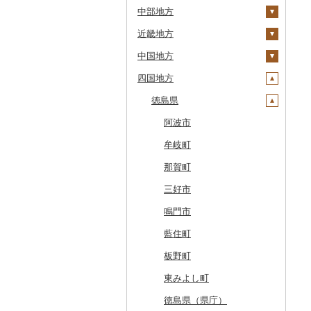
中部地方
鹿部町
岩手県
茨城県
十和田市
近畿地方
江差町
宮城県
栃木県
新潟県
大鰐町
宮古市
土浦市
中国地方
白老町
秋田県
群馬県
富山県
三重県
南部町
軽米町
柴田町
取手市
那須塩原市
十日町市
四国地方
せたな町
山形県
埼玉県
石川県
滋賀県
鳥取県
五戸町
岩手町
色麻町
大潟村
つくば市
市貝町
榛東村
弥彦村
射水市
鈴鹿市
旭川市
福島県
千葉県
福井県
京都府
島根県
徳島県
藤崎町
矢巾町
丸森町
横手市
村山市
稲敷市
塩谷町
下仁田町
春日部市
阿賀町
氷見市
羽咋市
伊賀市
長浜市
鳥取県（県庁）
森町
東京都
山梨県
大阪府
岡山県
六ヶ所村
釜石市
大衡村
能代市
尾花沢市
天栄村
潮来市
上三川町
玉村町
蕨市
勝浦市
出雲崎町
朝日町
七尾市
美浜町
木曽岬町
高島市
宮津市
米子市
雲南市
阿波市
稚内市
神奈川県
長野県
兵庫県
広島県
東北町
野田村
加美町
小坂町
上山市
広野町
五霞町
佐野市
安中市
戸田市
袖ケ浦市
八王子市
魚沼市
高岡市
白山市
小浜市
富士吉田市
多気町
草津市
伊根町
茨木市
大山町
海士町
津山市
牟岐町
標津町
岐阜県
奈良県
山口県
三戸町
普代村
利府町
仙北市
河北町
鏡石町
北茨城市
真岡市
川場村
毛呂山町
我孫子市
日野市
南足柄市
佐渡市
魚津市
穴水町
越前町
甲斐市
高森町
松阪市
近江八幡市
与謝野町
豊能町
上郡町
琴浦町
津和野町
西粟倉村
安芸太田町
那賀町
清里町
静岡県
和歌山県
東通村
一戸町
白石市
井川町
酒田市
須賀川市
境町
高根沢町
昭和村
久喜市
長柄町
昭島市
松田町
燕市
砺波市
輪島市
若狭町
山梨市
御代田町
養老町
桑名市
竜王町
福知山市
枚方市
神河町
曽爾村
日野町
飯南町
久米南町
世羅町
柳井市
三好市
北斗市
愛知県
黒石市
陸前高田市
登米市
潟上市
新庄市
小野町
かすみがうら市
大田原市
甘楽町
ふじみ野市
芝山町
武蔵村山市
大井町
南魚沼市
入善町
中能登町
鯖江市
富士川町
飯田市
八百津町
下田市
志摩市
甲賀市
亀岡市
河内長野市
小野市
河合町
湯浅町
鳥取市
安来市
真庭市
大竹市
平生町
鳴門市
留萌市
おいらせ町
紫波町
山元町
三種町
長井市
棚倉町
牛久市
栃木市
明和町
川島町
八千代市
葛飾区
中井町
関川村
黒部市
石川県（県庁）
高浜町
大月市
青木村
池田町
静岡市
清須市
明和町
湖南市
城陽市
泉佐野市
太子町
宇陀市
有田市
北栄町
知夫村
新見市
廿日市市
山口県（県庁）
藍住町
白糠町
鶴田町
滝沢市
名取市
藤里町
小国町
古殿町
常陸太田市
日光市
沼田市
上里町
横芝光町
小金井市
愛川町
新発田市
立山町
野々市市
勝山市
富士河口湖町
南箕輪村
関市
吉田町
田原市
鳥羽市
大津市
久御山町
交野市
西宮市
田原本町
橋本市
境港市
隠岐の島町
美咲町
北広島町
長門市
板野町
釧路町
階上町
住田町
川崎町
湯沢市
南陽市
昭和村
つくばみらい市
小山市
桐生市
川口市
多古町
墨田区
山北町
加茂市
富山県（県庁）
能登町
福井県（県庁）
韮崎市
長野県（県庁）
瑞穂市
函南町
安城市
いなべ市
彦根市
京丹後市
藤井寺市
佐用町
山添村
広川町
智頭町
吉賀町
浅口市
福山市
田布施町
東みよし町
名寄市
深浦町
葛巻町
村田町
大館市
中山町
下郷町
下妻市
宇都宮市
吉岡町
飯能市
白子町
東久留米市
真鶴町
小千谷市
小矢部市
能美市
越前市
南アルプス市
上松町
飛騨市
藤枝市
北名古屋市
紀北町
栗東市
井手町
能勢町
多可町
大淀町
和歌山市
江府町
出雲市
美作市
広島市
防府市
徳島県（県庁）