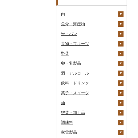
肉
魚介・海産物
牛肉（精肉）
米・パン
牛肉（加工品）
カニ
ステーキ
果物・フルーツ
豚肉（精肉）
エビ
米
すき焼き
ハンバーグ
ズワイガニ
野菜
豚肉（加工品）
いくら
雑穀
ぶどう・マスカット
しゃぶしゃぶ
もつ鍋
ステーキ
タラバガニ
甘エビ
精米
卵・乳製品
鶏肉
うに
餅
いちご
いも
焼肉
ローストビーフ
すき焼き
ハンバーグ
毛ガニ
ボタンエビ
無洗米
巨峰
酒・アルコール
鹿肉
明太子・たらこ
その他穀物加工品
りんご
トマト
卵
牛タン
ビーフジャーキー
しゃぶしゃぶ
もつ鍋
鶏肉（精肉）
かにしゃぶ
伊勢海老
玄米
ナガノパープル
じゃがいも
飲料・ドリンク
馬肉
その他魚卵
パン
もも
玉ねぎ
チーズ
ビール・発泡酒
和牛
その他牛肉（加工品）
焼肉
ハム
ハム・ソーセージ
その他カニ
その他エビ
明太子
金芽米
ピオーネ
さつまいも
フルーツトマト
菓子・スイーツ
羊肉・ラム肉（ジンギス
貝
メロン
ねぎ
ヨーグルト
日本酒
水・ミネラルウォーター
黒毛和牛
アグー豚
ソーセージ・ウインナ
唐揚げ
たらこ
数の子
ゆめぴりか
デラウェア
その他いも
ミニトマト
ビール
カン）
ー
麺
うなぎ
さくらんぼ
とうもろこし
牛乳
焼酎
コーヒー・コーヒー豆
ケーキ
白老牛
その他豚肉（精肉）
中津からあげ
からすみ
帆立（ホタテ）
つや姫
シャインマスカット
その他トマト
発泡酒
純米大吟醸
鴨肉
ベーコン・サラミ
惣菜・加工品
鮮魚
梨
根菜
バター
梅酒
茶
クッキー
ラーメン
仙台牛
水炊き
キャビア
鮑（アワビ）
コシヒカリ
その他ぶどう・マスカ
地ビール・クラフトビ
純米吟醸
芋焼酎
飲料
猪肉
その他豚肉（加工品）
ット
ール
調味料
イカ・タコ
マンゴー
アスパラガス
その他乳製品
泡盛
果汁飲料
焼き菓子
うどん
惣菜
米沢牛
地鶏
その他魚卵
牡蠣（カキ）
鮭・サーモン
はえぬき
和梨
人参
大吟醸
麦焼酎
コーヒー豆
飲料
その他肉・加工品
家電製品
海苔・海藻
みかん・柑橘
豆
ワイン
紅茶
プリン
そば
カレー・シチュー
砂糖
山形牛
赤鶏さつま
あさり
マグロ
イカ
さがびより
洋梨・ラフランス
大根
吟醸
米焼酎
粉
茶葉・ティーバッグ
りんごジュース
餃子