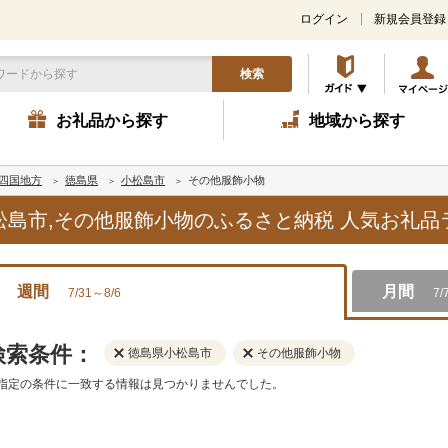
ログイン
新規会員登録
検索
お礼品から探す
地域から探す
四国地方
徳島県
小松島市
その他服飾小物
小松島市,その他服飾小物のふるさと納税 人気お礼
週間
月間
7/31～8/6
7/
検索条件：
徳島県小松島市
その他服飾小物
指定の条件に一致する情報は見つかりませんでした。