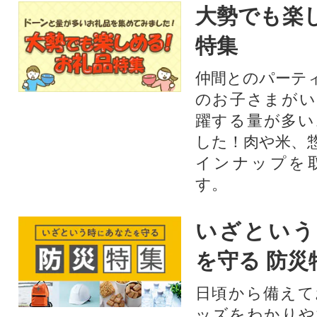
大勢でも楽
特集
仲間とのパーテ
のお子さまがい
躍する量が多い
した！肉や米、
インナップを
す。
いざという
を守る 防災
日頃から備えて
ッズをわかりや