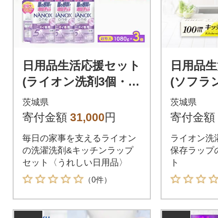
日用品生活応援セット
日用品生
(ライオン洗剤3個・ク
(ソフラ
レラップ11本)
消臭フ
茨城県
茨城県
マの香り
寄付金額
31,000
円
寄付金額
ニスタラ
毎日の家事を支えるライオン
ライオン洗
の洗濯洗剤&キッチンラップ
保存ラップ
セット〈うれしい日用品〉
ト
（0件）