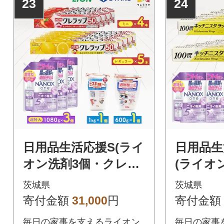
23
24
日用品生活応援S(ライ
日用品生
オン洗剤3個・クレラ
(ライオ
ップ9本・セスキ炭酸
ッチニス
茨城県
茨城県
ソーダ1kg・過炭酸ソ
本)
寄付金額
31,000
円
寄付金額
ーダ600g)
毎日の家事を支えるライオン
毎日の家事