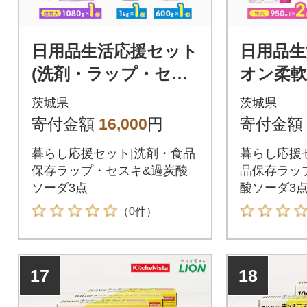
日用品生活応援セット
日用品生
(洗剤・ラップ・セス
オン柔軟
キ炭酸ソーダ・過炭酸
ラップ4
茨城県
茨城県
ソーダ)
酸ソーダ
寄付金額
16,000
円
寄付金額
ソーダ0.
暮らし応援セット|洗剤・食品
暮らし応援
保存ラップ・セスキ&過炭酸
品保存ラッ
ソーダ3点
酸ソーダ3
（0件）
17
18