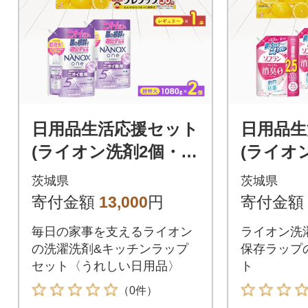
日用品生活応援セット
日用品生
(ライオン洗剤2個・ク
(ライオ
レラップ3本)
クレラッ
茨城県
茨城県
寄付金額
13,000
円
寄付金額
毎日の家事を支えるライオン
ライオン洗
の洗濯洗剤&キッチンラップ
保存ラップ
セット〈うれしい日用品〉
ト
（0件）