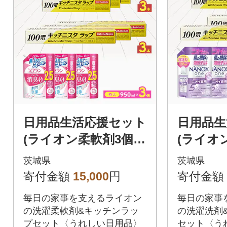
日用品生活応援セット
日用品生
(ライオン柔軟剤3個・
(ライオ
キッチニスタラップ6
ッチニス
茨城県
茨城県
本)
本)
寄付金額
15,000
円
寄付金額
毎日の家事を支えるライオン
毎日の家事
の洗濯柔軟剤&キッチンラッ
の洗濯洗剤
プセット〈うれしい日用品〉
セット〈う