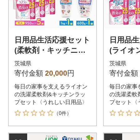
日用品生活応援セット
日用品生
(柔軟剤・キッチニス
(ライオ
タラップ・住宅洗剤2
キッチニ
茨城県
茨城県
種)
本)
寄付金額
20,000
円
寄付金額
毎日の家事を支えるライオン
毎日の家事
の洗濯柔軟剤&キッチンラッ
の洗濯柔軟
プセット〈うれしい日用品〉
プセット〈
（0件）