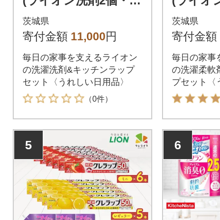
(ライオン洗剤2個・キ
(ライオ
ッチニスタラップ2
クレラッ
茨城県
茨城県
本)
寄付金額
11,000
円
寄付金額
毎日の家事を支えるライオン
毎日の家事
の洗濯洗剤&キッチンラップ
の洗濯柔軟
セット〈うれしい日用品〉
プセット〈
（0件）
5
6