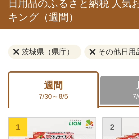
日用品のふるさと納税 人気
キング（週間）
茨城県（県庁）
その他日用
週間
7/30～8/5
7
1
2