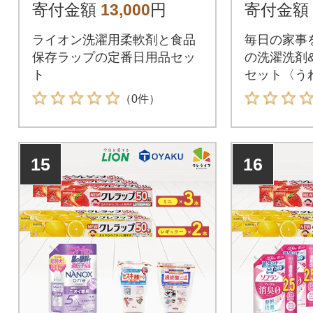
本)
本)
寄付金額
13,000
円
寄付金額
ライオン洗濯用柔軟剤と食品
毎日の家事
保存ラップの定番日用品セッ
の洗濯洗剤
ト
セット〈う
（0件）
15
16