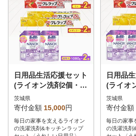
日用品生活応援セット
日用品生
(ライオン洗剤2個・ク
(ライオ
レラップ4本)
レラップ
茨城県
茨城県
寄付金額
15,000
円
寄付金額
毎日の家事を支えるライオン
毎日の家事
の洗濯洗剤&キッチンラップ
の洗濯洗剤
セット〈うれしい日用品〉
セット〈う