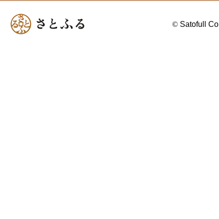
©
Satofull Co.