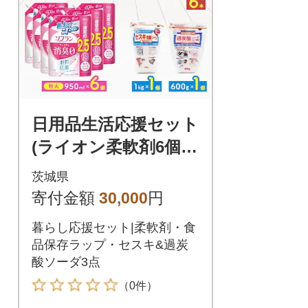
日用品生活応援セット
(ライオン柔軟剤6個・
キッチニスタラップ1
茨城県
1本・セスキ炭酸ソー
寄付金額
30,000
円
ダ・過炭酸ソーダ)
暮らし応援セット|柔軟剤・食
品保存ラップ・セスキ&過炭
酸ソーダ3点
（0件）