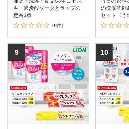
掃除・洗濯・食品保存に!セス
毎日の家事
キ・過炭酸ソーダとラップの
の洗濯洗剤
定番3点
セット〈う
（0件）
9
10