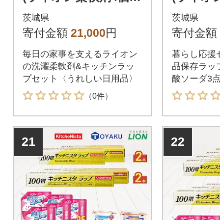
クレラップ6本)
クレラッ
茨城県
茨城県
キ炭酸ソ
寄付金額
21,000
円
寄付金額
ソーダ)
毎日の家事を支えるライオン
暮らし応援
の洗濯柔軟剤&キッチンラッ
品保存ラッ
プセット〈うれしい日用品〉
酸ソーダ3
（0件）
21
22