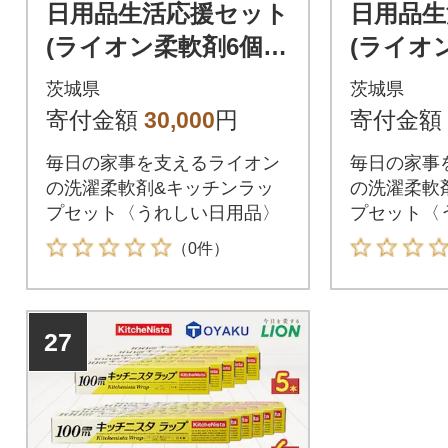
日用品生活応援セット
日用品生
(ライオン柔軟剤6個・
(ライオ
クレラップ7本・セス
クレラッ
茨城県
茨城県
キ炭酸ソーダ・過炭酸
寄付金額
30,000
円
寄付金額
ソーダ)
毎日の家事を支えるライオン
毎日の家事
の洗濯柔軟剤&キッチンラッ
の洗濯柔軟
プセット〈うれしい日用品〉
プセット〈
（0件）
27