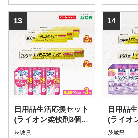
13
14
日用品生活応援セット
日用品生
(ライオン柔軟剤3個・
(ライオ
キッチニスタラップ5
ッチニス
茨城県
茨城県