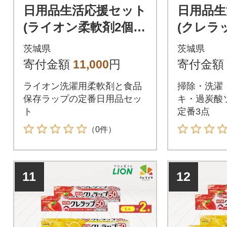
日用品生活応援セット
日用品生
(ライオン柔軟剤2個・
(クレラ
クレラップ3本)
炭酸ソー
茨城県
茨城県
ーダ)
寄付金額
11,000
円
寄付金額
ライオン洗濯用柔軟剤と食品
掃除・洗濯
保存ラップの定番日用品セッ
キ・過炭酸
ト
定番3点
（0件）
11
12