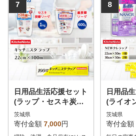
7
8
日用品生活応援セット
日用品生
(ラップ・セスキ炭酸
(ライオ
ソーダ・過炭酸ソー
レラップ
茨城県
茨城県
ダ)
寄付金額
7,000
円
寄付金額