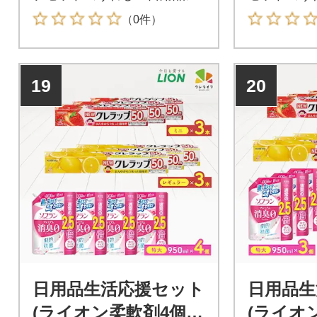
（0件）
19
20
日用品生活応援セット
日用品生
(ライオン柔軟剤4個・
(ライオ