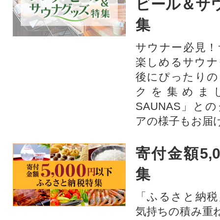
ビール＆サ
集
サウナー必見！
楽しめるサウナ
後にぴったりの
クを集めま
SAUNAS」と
アの様子もお届
寄付金額5,
集
「ふるさと納税
気持ちの積み重