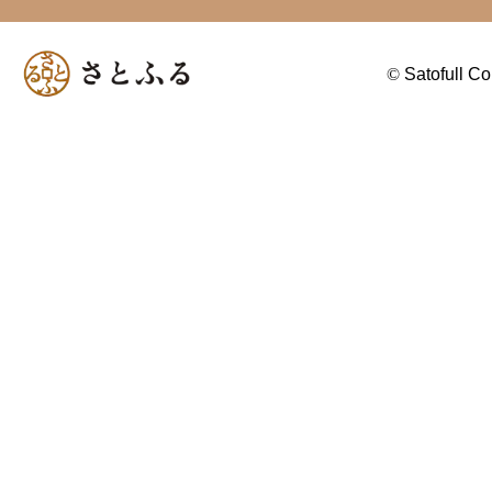
©
Satofull Co.