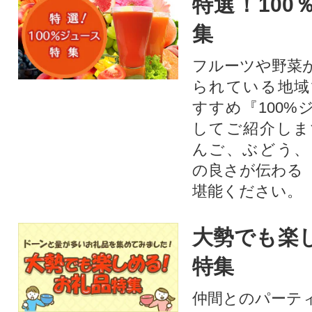
特選！100
集
フルーツや野菜
られている地域
すすめ『100%
してご紹介しま
んご、ぶどう、
の良さが伝わる
堪能ください。
大勢でも楽
特集
仲間とのパーテ