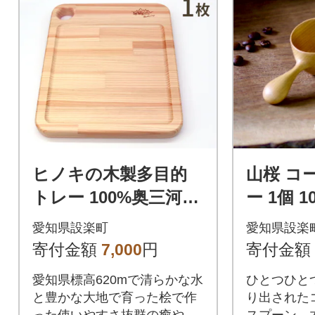
ヒノキの木製多目的
山桜 コ
トレー 100%奥三河産
ー 1個 
ひのき お皿 まな板 ア
計量スプ
愛知県設楽町
愛知県設楽
ウトドア
琲豆 天
寄付金額
7,000
円
寄付金額
愛知県標高620mで清らかな水
ひとつひと
と豊かな大地で育った桧で作
り出された
った使いやすさ抜群の癒やさ
スプーン。