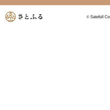
©
Satofull Co.