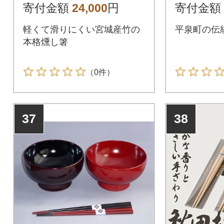
寄付金額
24,000
円
寄付金額
軽くて滑りにくい宮城産竹の
平泉町の伝
本格燻し箸
（0件）
37
38