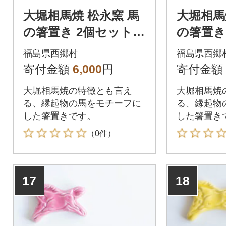
大堀相馬焼 松永窯 馬
大堀相馬
の箸置き 2個セット
の箸置き
(グリーン)
(コバル
福島県西郷村
福島県西郷
寄付金額
6,000
円
寄付金額
大堀相馬焼の特徴とも言え
大堀相馬焼
る、縁起物の馬をモチーフに
る、縁起物
した箸置きです。
した箸置き
（0件）
17
18