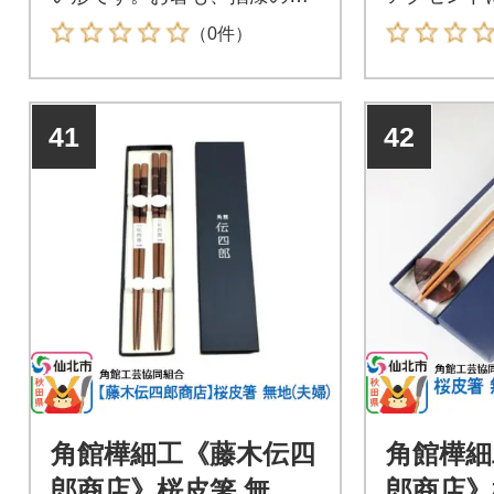
乾漆になっているので、掴み
す。お箸も
（0件）
やすくなっています。
なっている
なっていま
41
42
角館樺細工《藤木伝四
角館樺細
郎商店》桜皮箸 無地
郎商店》