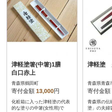
津軽塗箸(中箸)1膳
津軽塗 
白口赤上
青森県鶴田町
青森県青森
寄付金額
13,000
円
寄付金額
化粧箱に入った津軽塗の代表
青森県の伝
的な塗りの中箸(女性用)で
塗」の夫婦