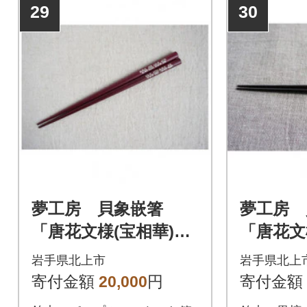
29
30
夢工房 貝象嵌箸
夢工房
「唐花文様(宝相華)」
「唐花文
銘木・パープルハー
銘木・黒
岩手県北上市
岩手県北上
ト 21.5cm 箸1膳
m 箸1
寄付金額
20,000
円
寄付金額