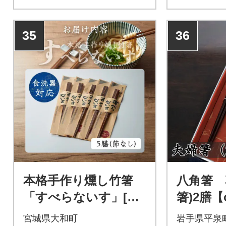
35
36
本格手作り燻し竹箸
八角箸 
「すべらないす」[節
箸)2膳【o
なし 5膳]
eoto-2
宮城県大和町
岩手県平泉