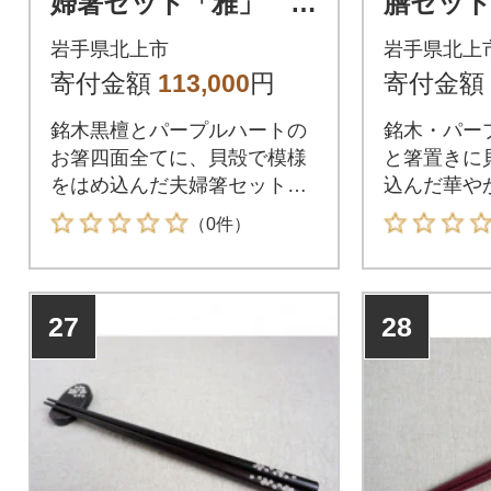
婦箸セット「雅」 贈
膳セット
答品 銘木・黒檀 パ
プルハ
岩手県北上市
岩手県北上
ープルハート
寄付金額
113,000
円
寄付金額
銘木黒檀とパープルハートの
銘木・パー
お箸四面全てに、貝殻で模様
と箸置きに
をはめ込んだ夫婦箸セット
込んだ華や
「ご贈答」
（0件）
27
28