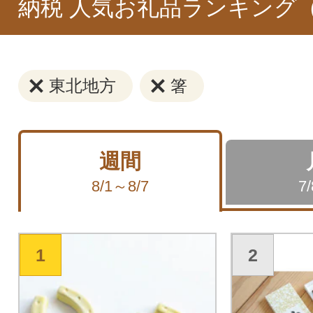
納税 人気お礼品ランキング
東北地方
箸
週間
8/1～8/7
7
1
2