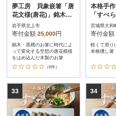
夢工房 貝象嵌箸「唐
本格手作
花文様(唐花)」銘木・
「すべら
黒檀 22.5cm 箸1膳
あり 2
岩手県北上市
宮城県大和
寄付金額
25,000
円
寄付金額
銘木・黒檀のお箸に時代によ
軽くて滑り
って変化する空想の唐花模様
本格燻し箸
をはめ込んだ木製のお箸
（0件）
33
34