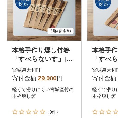
本格手作り燻し竹箸
本格手作
「すべらないす」[節
「すべら
あり 5膳]
なし 2
宮城県大和町
宮城県大和
寄付金額
29,000
円
寄付金額
軽くて滑りにくい宮城産竹の
軽くて滑り
本格燻し箸
本格燻し箸
（0件）