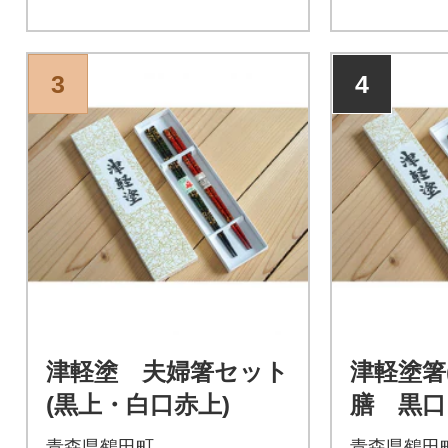
3
4
津軽塗 夫婦箸セット
津軽塗箸
(黒上・白口赤上)
膳 黒口
青森県鶴田町
青森県鶴田