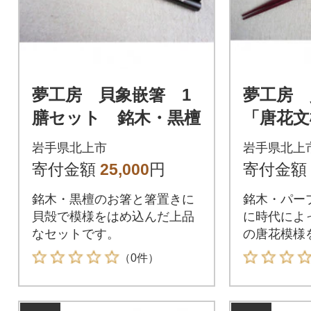
夢工房 貝象嵌箸 1
夢工房
膳セット 銘木・黒檀
「唐花文
銘木・パ
岩手県北上市
岩手県北上
ト 21.
寄付金額
25,000
円
寄付金額
銘木・黒檀のお箸と箸置きに
銘木・パー
貝殻で模様をはめ込んだ上品
に時代によ
なセットです。
の唐花模様
のお箸
（0件）