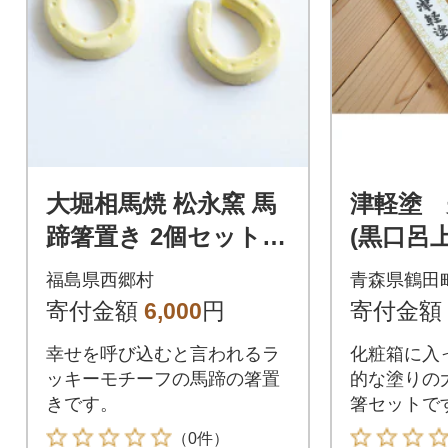
大堀相馬焼 松永窯 馬
津軽塗 
蹄箸置き 2個セット
(黒口呂
(イエロー)
福島県西郷村
青森県鶴田
寄付金額
6,000
円
寄付金額
幸せを呼び込むと言われるラ
化粧箱に入
ッキーモチーフの馬蹄の箸置
的な塗りの
きです。
箸セットで
（0件）