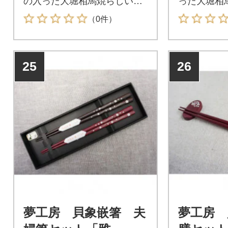
の入った大堀相馬焼らしい箸
った大堀相
置きです。
です。
（0件）
25
26
夢工房 貝象嵌箸 夫
夢工房 