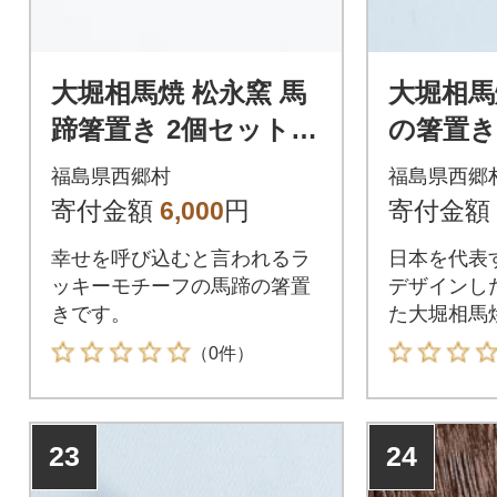
大堀相馬焼 松永窯 馬
大堀相馬
蹄箸置き 2個セット
の箸置き
(ピンク)
士山)
福島県西郷村
福島県西郷
寄付金額
6,000
円
寄付金額
幸せを呼び込むと言われるラ
日本を代表
ッキーモチーフの馬蹄の箸置
デザインし
きです。
た大堀相馬
す。
（0件）
23
24