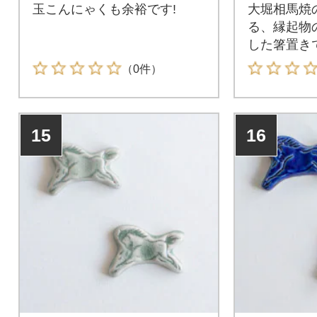
玉こんにゃくも余裕です!
大堀相馬焼
る、縁起物
した箸置き
（0件）
15
16