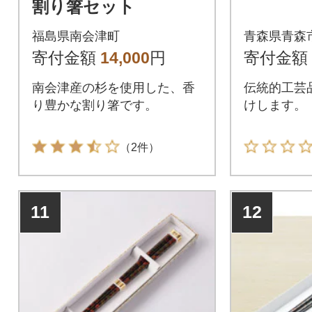
割り箸セット
福島県南会津町
青森県青森
寄付金額
14,000
円
寄付金額
南会津産の杉を使用した、香
伝統的工芸
り豊かな割り箸です。
けします。
（2件）
11
12