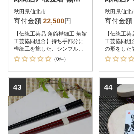
(夫婦)|02_kdk-340101
地・葉枝
秋田県仙北市
秋田県仙北
2_kdk-3
寄付金額
22,500
円
寄付金額
【伝統工芸品 角館樺細工 角館
【伝統工芸品
工芸協同組合】持ち手部分に
工芸協同組
樺細工を施した、シンプルな
の形をした
がらも品のあるペア箸。夫婦
す。「葉枝お
（0件）
箸は先端に滑り止め加工をし
は箸の他に
ています。藤木伝四郎商店
ーク、菓子
は、1851年に創業。初代伝四
カトラリー
43
44
郎の「品を磨き、信頼を磨
た茶さじと
く」という精神は、現在まで
だけます。
脈々と受け継がれています。
ト■ 秋田県 
一つずつ丁寧に、品をつくり
上げることが信頼に繋がる事
を信じて、次世代に継承して
参ります。