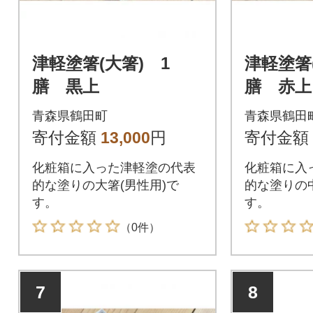
津軽塗箸(大箸) 1
津軽塗箸
膳 黒上
膳 赤上
青森県鶴田町
青森県鶴田
寄付金額
13,000
円
寄付金額
化粧箱に入った津軽塗の代表
化粧箱に入
的な塗りの大箸(男性用)で
的な塗りの中
す。
す。
（0件）
7
8