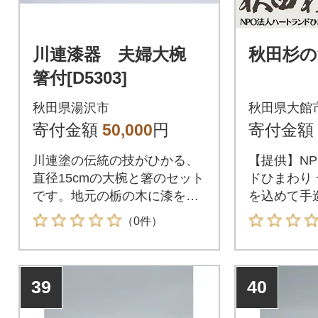
川連漆器 夫婦大椀
秋田杉の
箸付[D5303]
秋田県湯沢市
秋田県大館
寄付金額
50,000
円
寄付金額
川連塗の伝統の技がひかる、
【提供】N
直径15cmの大椀と箸のセット
ドひまわり 
です。地元の栃の木に漆を塗
を込めて手
り重ねた、漆の美しさがさえ
す。【お礼の
（0件）
る大椀です。親子丼や蕎麦、
うどんなどにお使い下さい
39
40