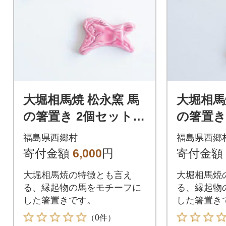
大堀相馬焼 松永窯 馬
大堀相馬
の箸置き 2個セット
の箸置き
(ピンク)
(イエロー
福島県西郷村
福島県西郷
寄付金額
6,000
円
寄付金額
大堀相馬焼の特徴とも言え
大堀相馬焼
る、縁起物の馬をモチーフに
る、縁起物
した箸置きです。
した箸置き
（0件）