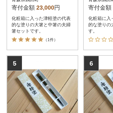
寄付金額
23,000
円
寄付金額
化粧箱に入った津軽塗の代表
化粧箱に入
的な塗りの大箸と中箸の夫婦
的な塗りの大
箸セットです。
す。
（1件）
5
6