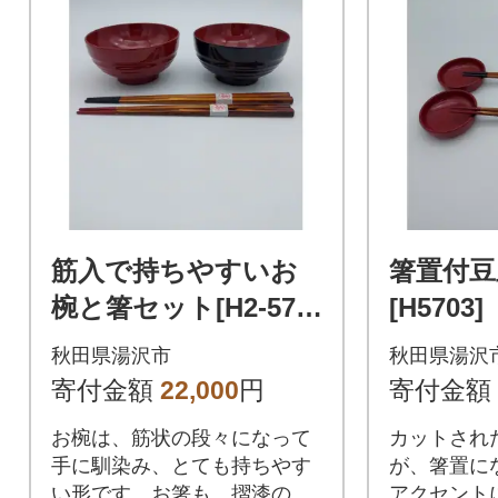
筋入で持ちやすいお
箸置付豆
椀と箸セット[H2-570
[H5703]
1]
秋田県湯沢市
秋田県湯沢
寄付金額
22,000
円
寄付金額
お椀は、筋状の段々になって
カットされ
手に馴染み、とても持ちやす
が、箸置に
い形です。お箸も、摺漆の先
アクセント