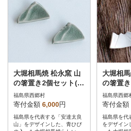
大堀相馬焼 松永窯 山
大堀相馬
の箸置き2個セット(安
の箸置き
達太良山)
(磐梯山)
福島県西郷村
福島県西郷
寄付金額
6,000
円
寄付金額
福島県を代表する「安達太良
福島県を代
山」をデザインした、青ひび
をデザイン