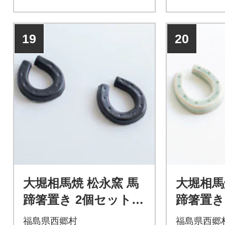
19
20
大堀相馬焼 松永窯 馬
大堀相馬
蹄箸置き 2個セット
蹄箸置き
(ブラック)
(グリーン
福島県西郷村
福島県西郷