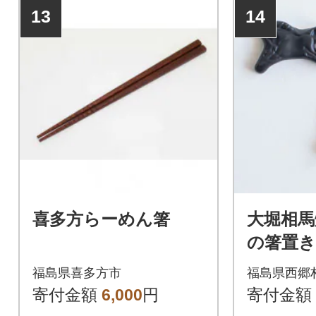
13
14
喜多方らーめん箸
大堀相馬
の箸置き
(ブラック
福島県喜多方市
福島県西郷
寄付金額
6,000
円
寄付金額