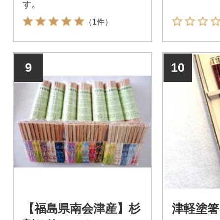
す。
（1件）
9
10
【福島県南会津産】杉
津軽塗箸