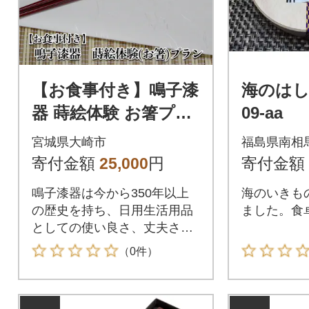
【お食事付き】鳴子漆
海のはしお
器 蒔絵体験 お箸プラ
09-aa
ン 1名様分 漆器 蒔絵
宮城県大崎市
福島県南相
体験 日用品 地元食材
寄付金額
25,000
円
寄付金額
ランチ
鳴子漆器は今から350年以上
海のいきも
の歴史を持ち、日用生活用品
ました。食
としての使い良さ、丈夫さに
人気があります。漆塗のお箸
（0件）
に金粉で絵付けができる「お
箸コース」となります。ま
た、乾燥中は鳴子漆器でいた