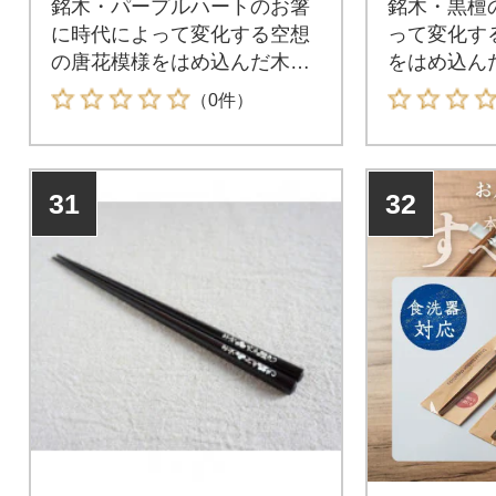
銘木・パープルハートのお箸
銘木・黒檀
に時代によって変化する空想
って変化す
の唐花模様をはめ込んだ木製
をはめ込ん
のお箸
（0件）
31
32