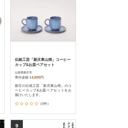
伝統工芸「新庄東山焼」コーヒー
カップ&お皿ペアセット
山形県新庄市
寄付金額
14,000
円
新庄の伝統工芸「新庄東山焼」のコ
ーヒーカップ&お皿ペアセットをお
届けいたします。
（0件）
9