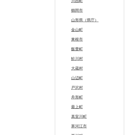
南富良野町
新郷村
田野畑村
岩沼市
羽後町
川西町
上富良野町
横浜町
盛岡市
七ヶ宿町
秋田県（県庁）
鶴岡市
和寒町
野辺地町
遠野市
大崎市
秋田市
山形県（県庁）
紋別市
佐井村
奥州市
塩竈市
男鹿市
金山町
乙部町
六戸町
雫石町
石巻市
美郷町
東根市
根室市
五所川原市
岩手県（県庁）
多賀城市
東成瀬村
飯豊町
三笠市
平川市
一関市
宮城県（県庁）
五城目町
鮭川村
東川町
蓬田村
久慈市
亘理町
北秋田市
大蔵村
厚真町
中泊町
西和賀町
蔵王町
八峰町
山辺町
奥尻町
外ヶ浜町
北上市
女川町
鹿角市
戸沢村
網走市
つがる市
平泉町
気仙沼市
大仙市
舟形町
浦河町
弘前市
洋野町
美里町
八郎潟町
最上町
広尾町
鰺ヶ沢町
大船渡市
松島町
真室川町
中札内村
むつ市
山田町
大和町
寒河江市