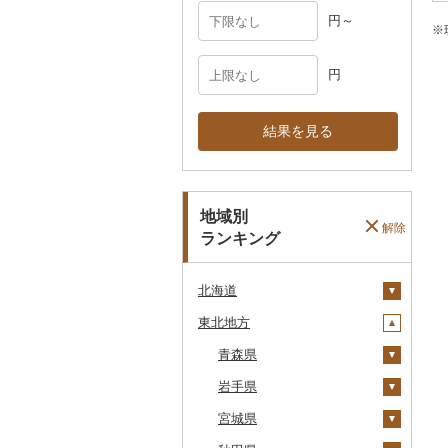
円～
※
円
結果を見る
地域別
解除
ランキング
北海道
東北地方
安平町
八雲町
青森県
鹿部町
岩手県
十和田市
江差町
宮城県
大鰐町
宮古市