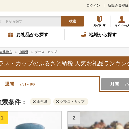
ログイン
新規会員登録
検索
お礼品から探す
地域から探す
東北地方
山形県
グラス・カップ
,グラス・カップのふるさと納税 人気お礼品ランキン
週間
月間
7/31～8/6
7/
検索条件：
山形県
グラス・カップ
1
2