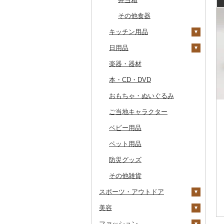
その他のゴルフプレー
その他体験・チケット
券
その他食器
キッチン用品
日用品
包丁
楽器・器材
フライパン
洗剤
本・CD・DVD
鍋
トイレットペーパー
おもちゃ・ぬいぐるみ
まな板
ティッシュ
ご当地キャラクター
土鍋
その他日用品
ベビー用品
その他キッチン用品
ペット用品
防災グッズ
その他雑貨
スポーツ・アウトドア
美容
ゴルフ
ファッション
釣り
スキンケア
ゴルフボール