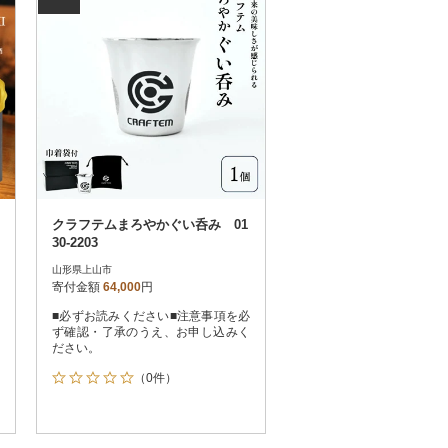
クラフテムまろやかぐい呑み 01
30-2203
山形県上山市
寄付金額
64,000
円
■必ずお読みください■注意事項を必
ず確認・了承のうえ、お申し込みく
ださい。
（0件）