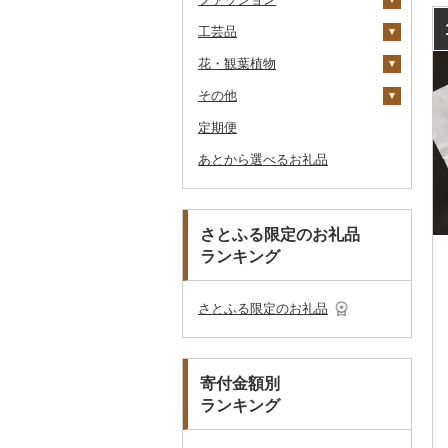
工芸品
サイクリング
シャンプー・リンス
鞄・バッグ
ゴルフクラブ
化粧水・乳液・美容液
花・観葉植物
アウトドア・キャンプ
石鹸・ボディーソープ
洋服
織物
ゴルフウェア
洗顔
トートバッグ・ショル
ダーバッグ
その他
その他スポーツ
入浴剤
和服
陶器・漆器
観葉植物・苗木
その他ゴルフ
その他スキンケア
女性・レディース
本場奄美大島紬
キャリーバッグ・スー
定期便
アロマ
靴・履物
その他装飾品・工芸品
花
地域サービス
ウェア・ユニフォーム
男性・メンズ
その他織物
信楽焼
ツケース
あとから選べるお礼品
プロテイン
アクセサリー
盆栽・その他
その他
その他スポーツ
子供・ベビー
靴・シューズ
唐津焼
数珠
胡蝶蘭
その他鞄・バッグ
その他美容
その他服飾小物
その他洋服
スリッパ・下駄・草履
ペンダント・ネックレ
備前焼
工芸品
造花・プリザーブドフ
ス
ラワー
その他靴・履物
財布
美濃焼
播州そろばん
さとふる限定のお礼品
ピアス・イヤリング
その他花
ランキング
ショール・ストール
村上木彫堆朱
美濃和紙
真珠・パール
ネクタイ・ベルト
その他陶器・漆器
民芸品
その他アクセサリー
さとふる限定のお礼品
マフラー・手袋
その他服飾小物
寄付金額別
ランキング