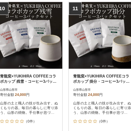
10
11
青龍窯×YUKIHIRA COFFEEコラ
青龍窯×YUKIHIRA COFFEEコラ
ボカップ 残雪・コーヒー3パック
ボカップ 掛分・コーヒー3パック
セット FY26-196
セット FY26-197
山形県山形市
山形県山形市
寄付金額
24,000
円
寄付金額
24,000
円
山形の土と職人の技が生み出す、ぬ
山形の土と職人の技が生み出す、ぬ
くもりの器。毎日の暮らしに寄り添
くもりの器。毎日の暮らしに寄り添
う、山形の焼物。手仕事が息づく、
う、山形の焼物。手仕事が息づく、
山形の陶芸。使うほどに愛着が深ま
山形の陶芸。使うほどに愛着が深ま
（0件）
（0件）
る、山形の器。伝統とぬくもりを、
る、山形の器。伝統とぬくもりを、
食卓へ。
食卓へ。