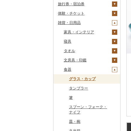
旅行券・宿泊券
干物
すいか
きのこ
ウイスキー
その他飲料・ジュース
ゼリー
パスタ
鍋
塩
季節・空調家電
常陸牛
その他鶏肉
しじみ
イワシ
タコ
海苔
あきたこまち
みかん
自然薯
その他日本酒
黒糖焼酎
白ワイン
ドリップ
静岡茶
みかんジュース（オレ
飲料
シュウマイ
カレー
ンジジュース）
体験・チケット
その他魚介・加工品
キウイ
その他野菜
リキュール・洋酒
チョコレート
ひやむぎ
ピザ
醤油
キッチン家電
旅行券
上州牛
サザエ
カツオ
わかめ
ししゃも
ひとめぼれ
レモン
レンコン
しいたけ
その他焼酎
赤ワイン
足柄茶
茶葉・ティーバッグ
野菜ジュース
コロッケ
シチュー
肉
その他果汁飲料
雑貨・日用品
柿（カキ）
甘酒
カステラ
そうめん
レトルト
味噌
照明器具
宿泊券
PayPay商品券
飛騨牛
はまぐり
金目鯛
ひじき
その他干物
しらす・ちりめん
ミルキークィーン
不知火・デコポン
にんにく・生姜
松茸
山菜
シャンパン・スパーク
知覧茶
炭酸飲料
その他惣菜
魚
JTBふるさと旅行クー
リングワイン
ポン（Eメール発行）
ドライフルーツ
ノンアルコール
アイス・ジェラート
その他麺
スープ
酢
パソコン・周辺機器
食事券
家具・インテリア
近江牛
その他貝
クエ
その他海苔・海藻
かまぼこ・練り製品
ななつぼし
せとか
その他根菜
その他きのこ
かぼちゃ
八女茶
豆乳
その他鍋
その他ワイン
JTBふるさと旅行券
その他果物
その他酒
その他洋菓子
豆腐・納豆
だし
TV・オーディオ・カメラ
温泉・サウナ・スパ利用
寝具
神戸牛・神戸ビーフ
くじら
その他魚介・加工品
その他米
文旦
干し柿
茄子
その他茶
その他飲料・ジュース
タンス
（紙券）
券
煎餅・おかき
漬物
食用油
美容・健康家電
タオル
但馬牛
サバ
まどんな
干し芋
びわ
レタス
豆腐
机・テーブル
布団
その他旅行券
水族館
羊羹
缶詰・瓶詰
はちみつ
カー用品
文房具・印鑑
土佐あかうし
さんま
ポンカン
その他ドライフルーツ
ブルーベリー
その他野菜
納豆
梅干
えごま油
椅子・チェア・ソファ
枕
泉州タオル
動物園
饅頭
乾物
ドレッシング
時計
食器
佐賀牛
鯛
その他柑橘
パイナップル
キムチ
肉
オリーブオイル
その他家具・インテリ
毛布
その他タオル
ボールペン
釣り
ア
大福
燻製（スモーク）
その他調味料
その他家電
長崎和牛
のどぐろ
栗
その他漬物
魚
ごま油
タオルケット
ノート・ファイル
グラス・カップ
ダイビング
その他和菓子
おせち
あか牛
ふぐ
その他果物
果物
その他食用油
みりん
その他寝具
印鑑
タンブラー
スキーチケット・リフト
その他加工品
宮崎牛
ブリ
ジャム
ケチャップ
その他文房具
箸
券
その他牛肉（精肉）
ほっけ
その他缶詰・瓶詰
こしょう
スプーン・フォーク・
ゴルフプレー券
ナイフ
その他鮮魚
その他調味料
花火大会チケット
GDOふるさとゴルフ
皿・椀
プレークーポン
カタログギフト
弁当箱