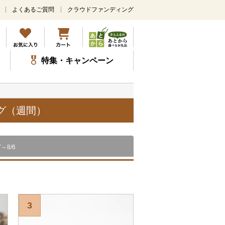
よくあるご質問
クラウドファンディング
メ
イ
ン
コ
ン
特集・キャンペーン
テ
ン
ツ
に
ス
グ（週間）
キ
ッ
プ
7～8/6
3