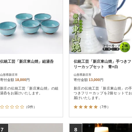
伝統工芸「新庄東山焼」組湯呑
伝統工芸「新庄東山焼」手つきフ
リーカップセット 青×白
山形県新庄市
山形県新庄市
寄付金額
18,000
円
寄付金額
13,000
円
新庄の伝統工芸「新庄東山焼」の組
新庄の伝統工芸「新庄東山焼」の手
湯呑をお届けいたします。
つきフリーカップを2個セットでお
届けいたします。
（0件）
（7件）
7
8