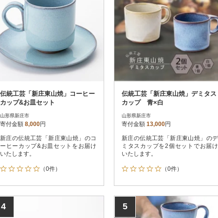
伝統工芸「新庄東山焼」コーヒー
伝統工芸「新庄東山焼」デミタス
カップ&お皿セット
カップ 青×白
山形県新庄市
山形県新庄市
寄付金額
8,000
円
寄付金額
13,000
円
新庄の伝統工芸「新庄東山焼」のコ
新庄の伝統工芸「新庄東山焼」のデ
ーヒーカップ&お皿セットをお届け
ミタスカップを2個セットでお届け
いたします。
いたします。
（0件）
（0件）
4
5