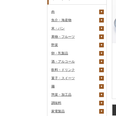
肉
魚介・海産物
牛肉（精肉）
米・パン
牛肉（加工品）
カニ
ステーキ
果物・フルーツ
豚肉（精肉）
エビ
米
すき焼き
ハンバーグ
ズワイガニ
野菜
豚肉（加工品）
いくら
雑穀
ぶどう・マスカット
しゃぶしゃぶ
もつ鍋
ステーキ
タラバガニ
甘エビ
精米
卵・乳製品
鶏肉
うに
餅
いちご
いも
焼肉
ローストビーフ
すき焼き
ハンバーグ
毛ガニ
ボタンエビ
無洗米
巨峰
酒・アルコール
鹿肉
明太子・たらこ
その他穀物加工品
りんご
トマト
卵
牛タン
ビーフジャーキー
しゃぶしゃぶ
もつ鍋
鶏肉（精肉）
かにしゃぶ
伊勢海老
玄米
ナガノパープル
じゃがいも
飲料・ドリンク
馬肉
その他魚卵
パン
もも
玉ねぎ
チーズ
ビール・発泡酒
和牛
その他牛肉（加工品）
焼肉
ハム
ハム・ソーセージ
その他カニ
その他エビ
明太子
金芽米
ピオーネ
さつまいも
フルーツトマト
菓子・スイーツ
羊肉・ラム肉（ジンギス
貝
メロン
ねぎ
ヨーグルト
日本酒
水・ミネラルウォーター
黒毛和牛
アグー豚
ソーセージ・ウインナ
唐揚げ
たらこ
数の子
ゆめぴりか
デラウェア
その他いも
ミニトマト
ビール
カン）
ー
麺
うなぎ
さくらんぼ
とうもろこし
牛乳
焼酎
コーヒー・コーヒー豆
ケーキ
白老牛
その他豚肉（精肉）
中津からあげ
からすみ
帆立（ホタテ）
つや姫
シャインマスカット
その他トマト
発泡酒
純米大吟醸
鴨肉
ベーコン・サラミ
惣菜・加工品
鮮魚
梨
根菜
バター
梅酒
茶
クッキー
ラーメン
仙台牛
水炊き
キャビア
鮑（アワビ）
コシヒカリ
その他ぶどう・マスカ
地ビール・クラフトビ
純米吟醸
芋焼酎
飲料
猪肉
その他豚肉（加工品）
ット
ール
調味料
イカ・タコ
マンゴー
アスパラガス
その他乳製品
泡盛
果汁飲料
焼き菓子
うどん
惣菜
米沢牛
地鶏
その他魚卵
牡蠣（カキ）
鮭・サーモン
はえぬき
和梨
人参
大吟醸
麦焼酎
コーヒー豆
飲料
その他肉・加工品
家電製品
海苔・海藻
みかん・柑橘
豆
ワイン
紅茶
プリン
そば
カレー・シチュー
砂糖
山形牛
赤鶏さつま
あさり
マグロ
イカ
さがびより
洋梨・ラフランス
大根
吟醸
米焼酎
粉
茶葉・ティーバッグ
りんごジュース
餃子