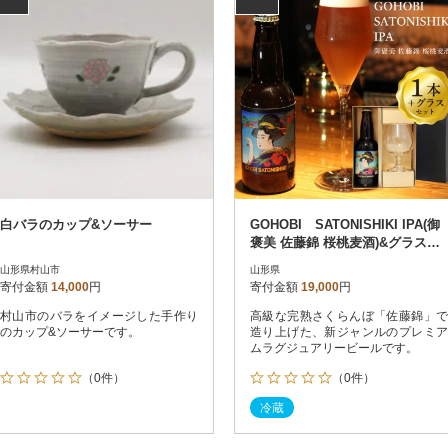
白バラのカップ&ソーサー
GOHOBI SATONISHIKI IPA(御
褒美 佐藤錦 桜桃麦酒)&グラス
DXギフトボックス
山形県村山市
山形県
寄付金額
14,000
円
寄付金額
19,000
円
村山市のバラをイメージした手作り
高級な完熟さくらんぼ「佐藤錦」で
のカップ&ソーサーです。
造り上げた、新ジャンルのプレミア
ムラグジュアリービールです。
（0件）
（0件）
冷蔵