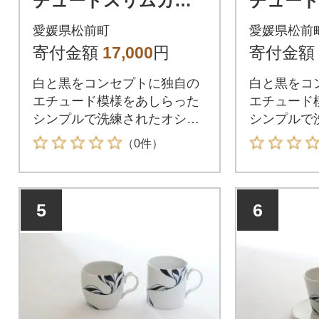
チュードスリムカッ
チュー
プセット
プセッ
愛媛県松前町
愛媛県松前
寄付金額
17,000
円
寄付金額
白と黒をコンセプトに独自の
白と黒をコ
エチュード模様をあしらった
エチュード
シンプルで洗練されたオシャ
シンプルで
レカップ!
レカップ!
（0件）
5
6