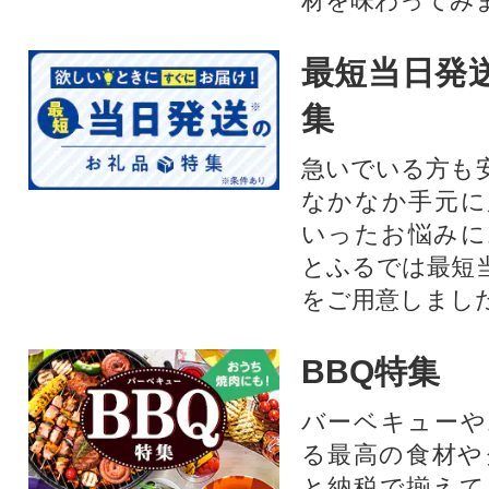
材を味わってみ
最短当日発
集
急いでいる方も
なかなか手元に
いったお悩みに
とふるでは最短
をご用意しまし
BBQ特集
バーベキューや
る最高の食材や
と納税で揃えて