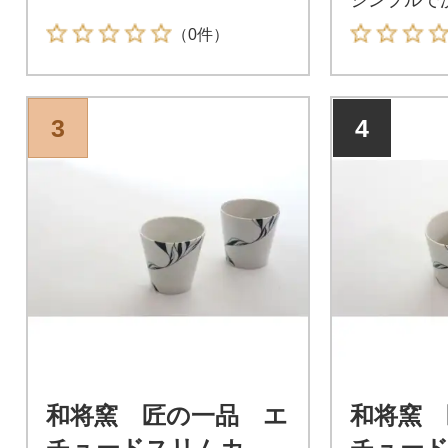
レカップ!
（0件）
3
4
和将窯 匠の一品 エ
和将窯 