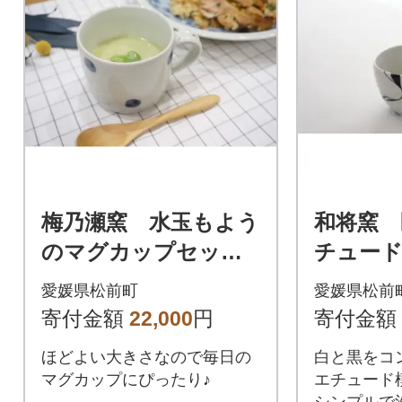
梅乃瀬窯 水玉もよう
和将窯 
のマグカップセット
チュー
(2個)
ト2
愛媛県松前町
愛媛県松前
寄付金額
22,000
円
寄付金額
ほどよい大きさなので毎日の
白と黒をコ
マグカップにぴったり♪
エチュード
シンプルで