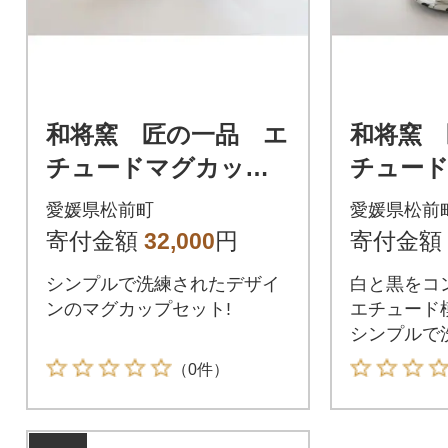
和将窯 匠の一品 エ
和将窯 
チュードマグカップ
チュー
セット
ップセ
愛媛県松前町
愛媛県松前
寄付金額
32,000
円
寄付金額
シンプルで洗練されたデザイ
白と黒をコ
ンのマグカップセット!
エチュード
シンプルで
ーカップの
（0件）
き)です