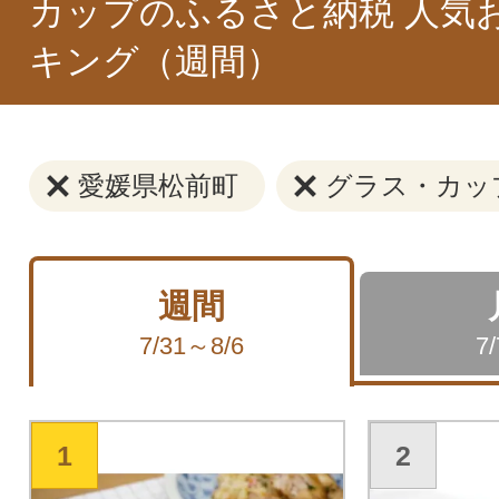
カップのふるさと納税 人気
キング（週間）
愛媛県松前町
グラス・カッ
週間
7/31～8/6
7
1
2