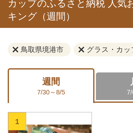
カップのふるさと納税 人気
キング（週間）
鳥取県境港市
グラス・カッ
週間
7/30～8/5
7
1