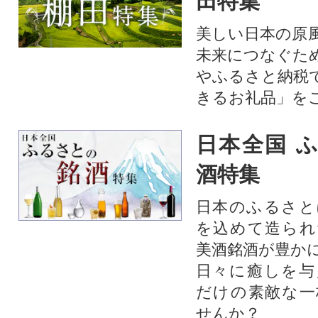
田特集
美しい日本の原
未来につなぐた
やふるさと納税
きるお礼品」を
日本全国 
酒特集
日本のふるさと
を込めて造られ
美酒銘酒が豊か
日々に癒しを与
だけの素敵な一
せんか？