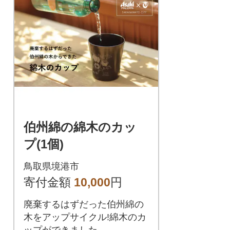
伯州綿の綿木のカッ
プ(1個)
鳥取県境港市
寄付金額
10,000
円
廃棄するはずだった伯州綿の
木をアップサイクル!綿木のカ
ップができました。