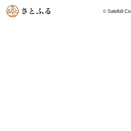
©
Satofull Co.