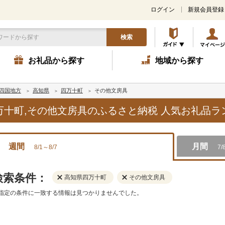
ログイン
新規会員登録
検索
お礼品から探す
地域から探す
四国地方
高知県
四万十町
その他文房具
四万十町,その他文房具のふるさと納税 人気お礼品
週間
月間
8/1～8/7
7/
検索条件：
高知県四万十町
その他文房具
指定の条件に一致する情報は見つかりませんでした。