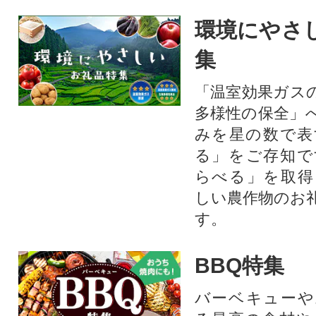
環境にやさ
集
「温室効果ガス
多様性の保全」
みを星の数で表
る」をご存知で
らべる」を取得
しい農作物のお
す。​
BBQ特集
バーベキューや