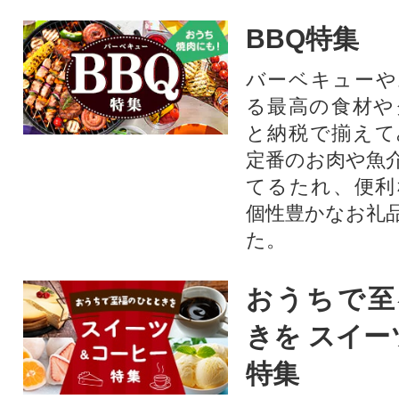
BBQ特集
バーベキューや
る最高の食材や
と納税で揃えて
定番のお肉や魚
てるたれ、便利
個性豊かなお礼
た。
おうちで至
きを スイー
特集