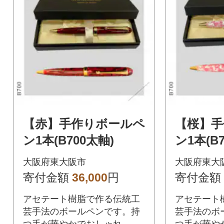
【赤】手作りボールペ
【桜】手
ン1本(B700太軸)
ン1本(B
大阪府東大阪市
大阪府東大
寄付金額
36,000
円
寄付金額
アセテート樹脂で作る伝統工
アセテート
芸手法のボールペンです。持
芸手法のボ
つ手が華やかでおしゃれ。祝
つ手が華や