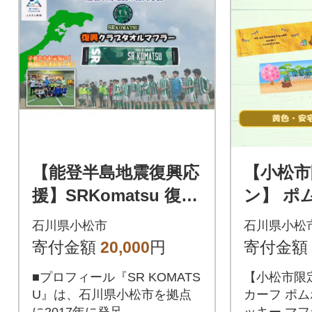
【能登半島地震復興応
【小松市
援】SRKomatsu 復興
ン】 ポ
クラブタオルマフラ
×カブッ
石川県小松市
石川県小松
ー
タオル2
寄付金額
20,000
円
寄付金額
色・安宅
■プロフィール『SR KOMATS
【小松市限
U』は、石川県小松市を拠点
カーフ ポム
に2017年に発足。
ッキー マ