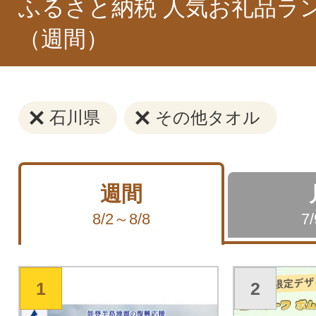
ふるさと納税 人気お礼品ラ
（週間）
石川県
その他タオル
週間
8/2～8/8
7
1
2