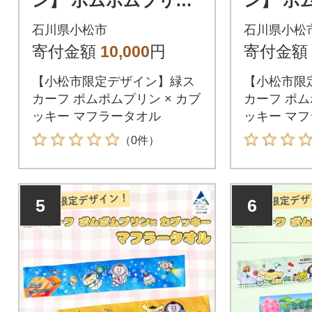
ン】 ポムポムプリン
ン】 ポ
×カブッキー マフラー
×カブッ
石川県小松市
石川県小松
タオル2枚セット(緑チ
タオル2
寄付金額
10,000
円
寄付金額
ェック・黄色)
宙・安宅
【小松市限定デザイン】緑ス
【小松市限
カーフ ポムポムプリン × カブ
カーフ ポム
ッキー マフラータオル
ッキー マ
（0件）
5
6