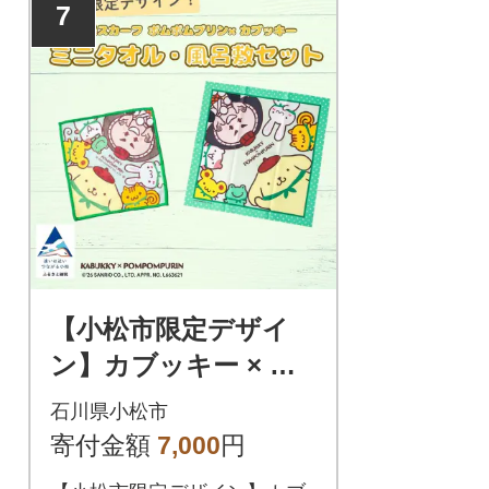
7
【小松市限定デザイ
ン】カブッキー × ポ
ムポムプリン 小松市
石川県小松市
オリジナルミニタオ
寄付金額
7,000
円
ル・風呂敷セット