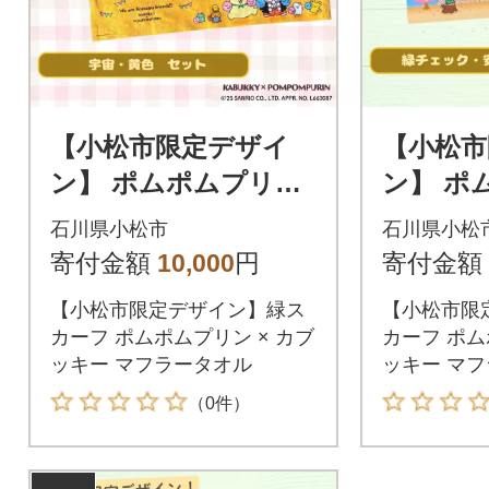
【小松市限定デザイ
【小松市
ン】 ポムポムプリン
ン】 ポ
×カブッキー マフラー
×カブッ
石川県小松市
石川県小松
タオル2枚セット(宇
タオル2
寄付金額
10,000
円
寄付金額
宙・黄色)
ェック・
【小松市限定デザイン】緑ス
【小松市限
カーフ ポムポムプリン × カブ
カーフ ポム
ッキー マフラータオル
ッキー マ
（0件）