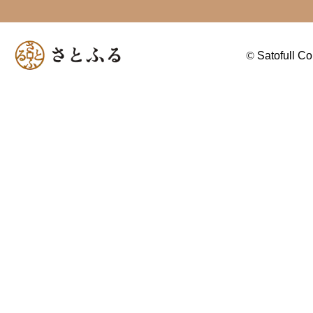
©
Satofull Co.