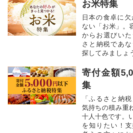
お米特集
日本の食卓に欠
ない「お米」。
からお選びいた
さと納税であな
探してみましょ
寄付金額5,
集
「ふるさと納税
気持ちの積み重
十人十色です。
を知りたい！支