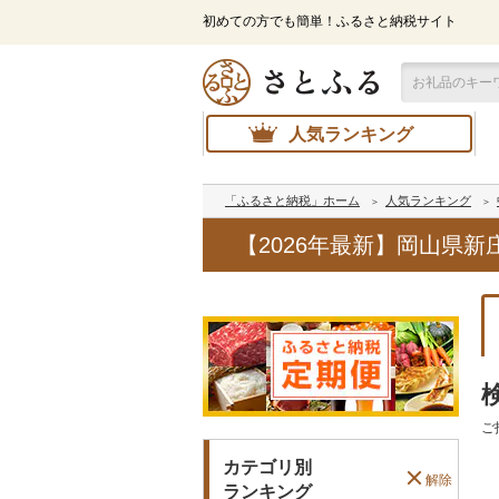
初めての方でも簡単！ふるさと納税サイト
人気ランキング
「ふるさと納税」ホーム
人気ランキング
【2026年最新】岡山県
ご
カテゴリ別
解除
ランキング