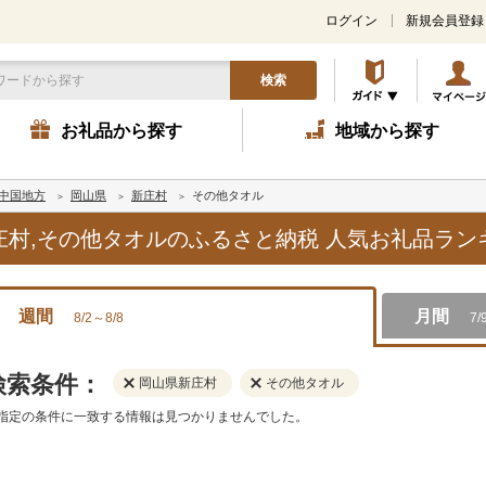
ログイン
新規会員登録
検索
お礼品から探す
地域から探す
中国地方
岡山県
新庄村
その他タオル
新庄村,その他タオルのふるさと納税 人気お礼品ラ
週間
月間
8/2～8/8
7/
検索条件：
岡山県新庄村
その他タオル
指定の条件に一致する情報は見つかりませんでした。