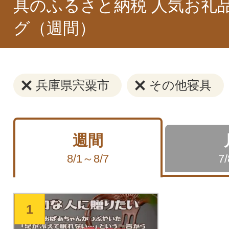
具のふるさと納税 人気お礼
グ（週間）
兵庫県宍粟市
その他寝具
週間
8/1～8/7
7
1