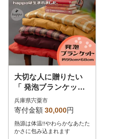
大切な人に贈りたい
「 発泡ブランケット
」 BN1
兵庫県宍粟市
寄付金額
30,000
円
熱源は体温!!やわらかなあたた
かさに包み込まれます