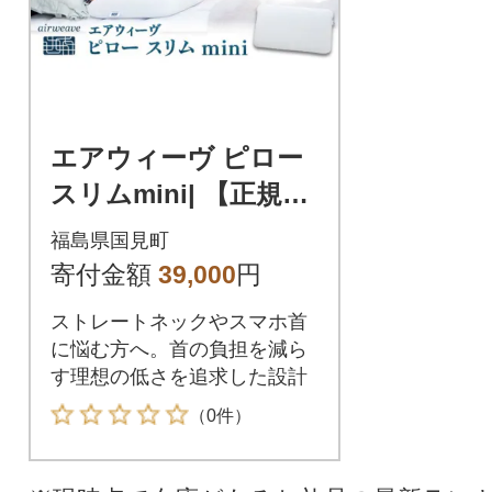
エアウィーヴ ピロー
スリムmini| 【正規
品】 日本製 快眠 高反
福島県国見町
発 洗える 枕 エアファ
寄付金額
39,000
円
イバー
ストレートネックやスマホ首
に悩む方へ。首の負担を減ら
す理想の低さを追求した設計
（0件）