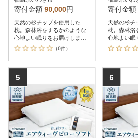
寄付金額
90,000
円
寄付金額
天然の杉チップを使用した
天然の杉チ
枕。森林浴をするかのような
枕。森林浴
心地よい眠りをお届けしま
心地よい眠
す。
す。
（0件）
5
6