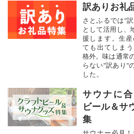
訳ありお礼
さとふるでは"訳
として活用し、
援します。⽣産
ても出てしまう
格外。味は通常
らない"訳あり"
した。
サウナに合
ビール＆サ
集
サウナー必見！