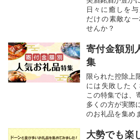
美酒銘酒が豊か
日々に癒しを与
だけの素敵な一
せんか？
寄付金額別
集
限られた控除上
には失敗したく
この特集では、
多くの方が実際
のお礼品を集め
大勢でも楽