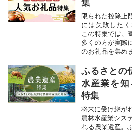
集
限られた控除上
には失敗したく
この特集では、
多くの方が実際
のお礼品を集め
ふるさとの
水産業を知
特集
将来に受け継が
農林水産業シス
れる農業遺産。