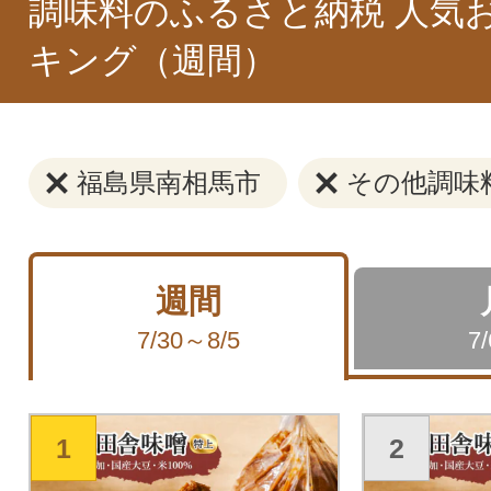
調味料のふるさと納税 人気
キング（週間）
福島県南相馬市
その他調味
週間
7/30～8/5
7
1
2