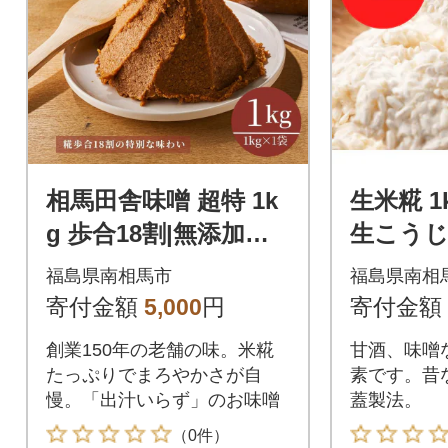
相馬田舎味噌 超特 1k
生米糀 1kg | 
g 歩合18割|無添加み
生こうじ
そ 若松味噌醤油店 ac
甘酒 若
福島県南相馬市
福島県南相
001-ac
c004-aa
寄付金額
5,000
円
寄付金額
創業150年の老舗の味。米糀
甘酒、味噌
たっぷりでまろやかさが自
素です。昔
慢。「出汁いらず」のお味噌
蓋製法。
（0件）