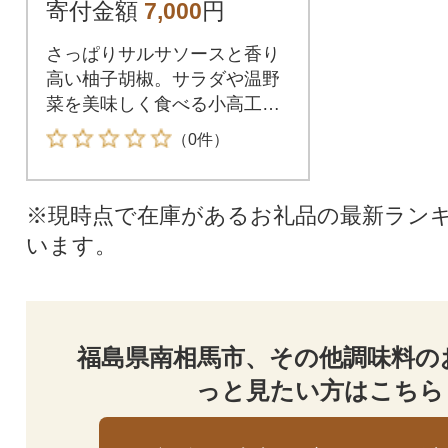
工房 aq004-aa
寄付金額
7,000
円
さっぱりサルサソースと香り
高い柚子胡椒。サラダや温野
菜を美味しく食べる小高工房
の食べる調味料セットです。
（0件）
※現時点で在庫があるお礼品の最新ラン
います。
福島県南相馬市、その他調味料の
っと見たい方はこちら