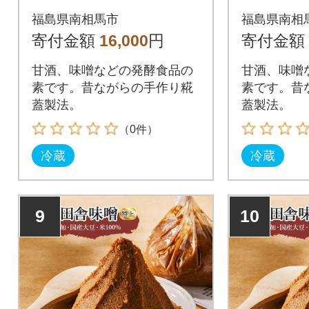
甘酒 若松味噌醤油店 a
甘酒 若
福島県南相馬市
福島県南相
c004-ab
c004-ac
寄付金額
16,000
円
寄付金額
甘酒、味噌などの発酵食品の
甘酒、味噌
素です。昔ながらの手作り糀
素です。昔
蓋製法。
蓋製法。
（0件）
冷蔵
冷蔵
9
10