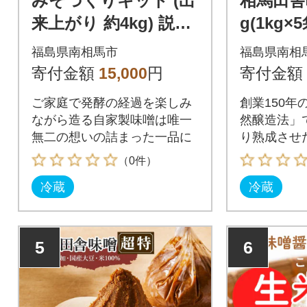
みそづくりキット (出
相馬田舎味
来上がり 約4kg) 説明
g(1kg×
書・樽・パック付き
そ 若松味
福島県南相馬市
福島県南相
若松味噌醤油店 ac002
001-ab
寄付金額
15,000
円
寄付金額
-aa
ご家庭で発酵の経過を楽しみ
創業150年
ながら造る自家製味噌は唯一
然醸造法」
無二の想いの詰まった一品に
り熟成させ
（0件）
冷蔵
冷蔵
5
6