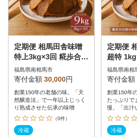
定期便 相馬田舎味噌
定期便 
特上3kg×3回 糀歩合1
超特 1k
3割 無添加 みそ 若松
8割 | 
福島県南相馬市
福島県南相
味噌醤油店 ac001-ae
醤油店 ac
寄付金額
30,000
円
寄付金額
創業150年の老舗の味。「天
創業150年
然醸造法」で一年以上じっく
たっぷりで
り熟成させた伝承の味噌
慢。「出汁
（0件）
冷蔵
冷蔵