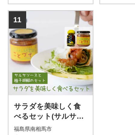
11
サラダを美味しく食
べるセット(サルサソ
ース・柚子胡椒) 小高
福島県南相馬市