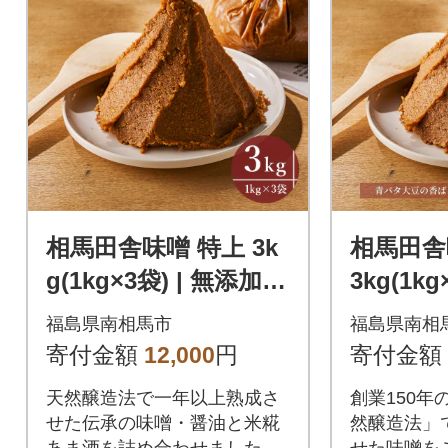
相馬田舎味噌 特上 3k
相馬田舎
g(1kg×3袋) | 無添加
3kg(1k
国産 みそ 若松味噌醤
みそ 若
福島県南相馬市
福島県南相
油店 ac001-aa
ac001-a
寄付金額
12,000
円
寄付金額
天然醸造法で一年以上熟成さ
創業150年
せた伝承の味噌・醤油と米糀
然醸造法」
あま酒を詰め合わせました
せた味噌を