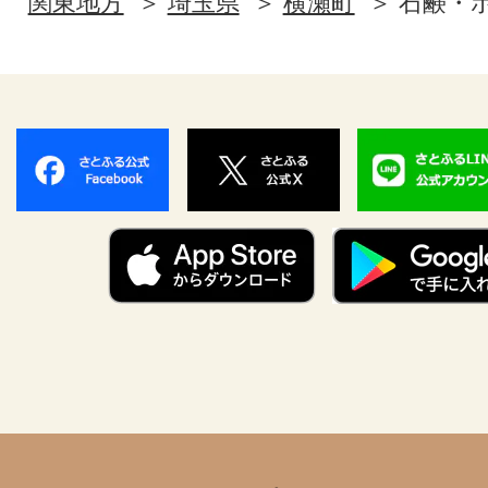
関東地方
埼玉県
横瀬町
石鹸・