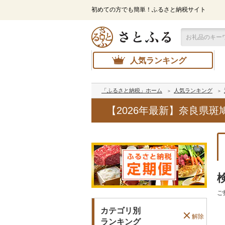
初めての方でも簡単！ふるさと納税サイト
人気ランキング
「ふるさと納税」ホーム
人気ランキング
【2026年最新】奈良県
ご
カテゴリ別
解除
ランキング