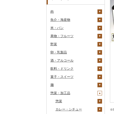
肉
魚介・海産物
牛肉（精肉）
米・パン
牛肉（加工品）
カニ
ステーキ
果物・フルーツ
豚肉（精肉）
エビ
米
すき焼き
ハンバーグ
ズワイガニ
野菜
豚肉（加工品）
いくら
雑穀
ぶどう・マスカット
しゃぶしゃぶ
もつ鍋
ステーキ
タラバガニ
甘エビ
精米
卵・乳製品
鶏肉
うに
餅
いちご
いも
焼肉
ローストビーフ
すき焼き
ハンバーグ
毛ガニ
ボタンエビ
無洗米
巨峰
酒・アルコール
鹿肉
明太子・たらこ
その他穀物加工品
りんご
トマト
卵
牛タン
ビーフジャーキー
しゃぶしゃぶ
もつ鍋
鶏肉（精肉）
かにしゃぶ
伊勢海老
玄米
ナガノパープル
じゃがいも
飲料・ドリンク
馬肉
その他魚卵
パン
もも
玉ねぎ
チーズ
ビール・発泡酒
和牛
その他牛肉（加工品）
焼肉
ハム
ハム・ソーセージ
その他カニ
その他エビ
明太子
金芽米
ピオーネ
さつまいも
フルーツトマト
菓子・スイーツ
羊肉・ラム肉（ジンギス
貝
メロン
ねぎ
ヨーグルト
日本酒
水・ミネラルウォーター
黒毛和牛
アグー豚
ソーセージ・ウインナ
唐揚げ
たらこ
数の子
ゆめぴりか
デラウェア
その他いも
ミニトマト
ビール
カン）
ー
麺
うなぎ
さくらんぼ
とうもろこし
牛乳
焼酎
コーヒー・コーヒー豆
ケーキ
白老牛
その他豚肉（精肉）
中津からあげ
からすみ
帆立（ホタテ）
つや姫
シャインマスカット
その他トマト
発泡酒
純米大吟醸
鴨肉
ベーコン・サラミ
惣菜・加工品
鮮魚
梨
根菜
バター
梅酒
茶
クッキー
ラーメン
仙台牛
水炊き
キャビア
鮑（アワビ）
コシヒカリ
その他ぶどう・マスカ
地ビール・クラフトビ
純米吟醸
芋焼酎
飲料
猪肉
その他豚肉（加工品）
ット
ール
イカ・タコ
マンゴー
アスパラガス
その他乳製品
泡盛
果汁飲料
焼き菓子
うどん
惣菜
米沢牛
地鶏
その他魚卵
牡蠣（カキ）
鮭・サーモン
はえぬき
和梨
人参
大吟醸
麦焼酎
コーヒー豆
飲料
その他肉・加工品
海苔・海藻
みかん・柑橘
豆
ワイン
紅茶
プリン
そば
カレー・シチュー
山形牛
赤鶏さつま
あさり
マグロ
イカ
さがびより
洋梨・ラフランス
大根
吟醸
米焼酎
粉
茶葉・ティーバッグ
りんごジュース
餃子
※