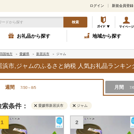
ログイン
新規会員登録
検索
お礼品から探す
地域から探す
四国地方
愛媛県
新居浜市
ジャム
新居浜市,ジャムのふるさと納税 人気お礼品ランキン
週間
月間
7/30～8/5
7/
検索条件：
愛媛県新居浜市
ジャム
1
2