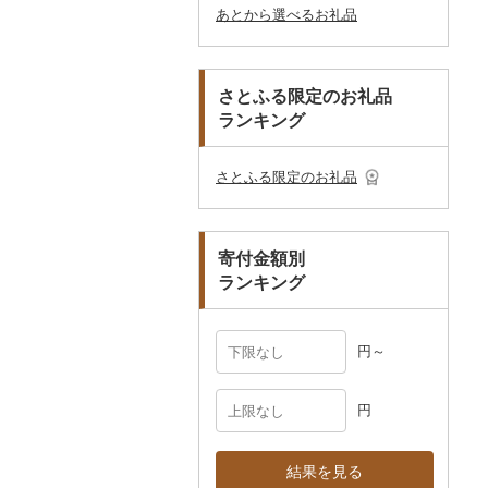
あとから選べるお礼品
楽器・器材
プロテイン
アクセサリー
盆栽・その他
その他
ケチャップ
その他文房具
箸
フライパン
洗剤
その他スポーツ
子供・ベビー
靴・シューズ
唐津焼
数珠
胡蝶蘭
券
その他鞄・バッグ
本・CD・DVD
その他美容
その他服飾小物
こしょう
スプーン・フォーク・
鍋
トイレットペーパー
その他洋服
スリッパ・下駄・草履
ペンダント・ネックレ
備前焼
工芸品
造花・プリザーブドフ
ゴルフプレー券
ナイフ
ス
ラワー
おもちゃ・ぬいぐるみ
その他調味料
まな板
ティッシュ
その他靴・履物
財布
美濃焼
播州そろばん
花火大会チケット
GDOふるさとゴルフ
さとふる限定のお礼品
皿・椀
ピアス・イヤリング
その他花
プレークーポン
ランキング
ご当地キャラクター
土鍋
その他日用品
ショール・ストール
村上木彫堆朱
美濃和紙
カタログギフト
弁当箱
真珠・パール
その他のゴルフプレー
ベビー用品
その他キッチン用品
ネクタイ・ベルト
その他陶器・漆器
民芸品
その他体験・チケット
券
その他食器
その他アクセサリー
さとふる限定のお礼品
ペット用品
マフラー・手袋
防災グッズ
その他服飾小物
寄付金額別
その他雑貨
ランキング
円～
円
結果を見る