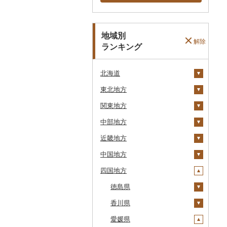
地域別
解除
ランキング
北海道
東北地方
安平町
関東地方
八雲町
青森県
中部地方
鹿部町
岩手県
茨城県
十和田市
近畿地方
江差町
宮城県
栃木県
新潟県
大鰐町
宮古市
土浦市
中国地方
白老町
秋田県
群馬県
富山県
三重県
南部町
軽米町
柴田町
取手市
那須塩原市
十日町市
四国地方
せたな町
山形県
埼玉県
石川県
滋賀県
鳥取県
五戸町
岩手町
色麻町
大潟村
つくば市
市貝町
榛東村
弥彦村
射水市
鈴鹿市
旭川市
福島県
千葉県
福井県
京都府
島根県
徳島県
藤崎町
矢巾町
丸森町
横手市
村山市
稲敷市
塩谷町
下仁田町
春日部市
阿賀町
氷見市
羽咋市
伊賀市
長浜市
鳥取県（県庁）
森町
東京都
山梨県
大阪府
岡山県
香川県
六ヶ所村
釜石市
大衡村
能代市
尾花沢市
天栄村
潮来市
上三川町
玉村町
蕨市
勝浦市
出雲崎町
朝日町
七尾市
美浜町
木曽岬町
高島市
宮津市
米子市
雲南市
阿波市
稚内市
神奈川県
長野県
兵庫県
広島県
愛媛県
東北町
野田村
加美町
小坂町
上山市
広野町
五霞町
佐野市
安中市
戸田市
袖ケ浦市
八王子市
魚沼市
高岡市
白山市
小浜市
富士吉田市
多気町
草津市
伊根町
茨木市
大山町
海士町
津山市
牟岐町
高松市