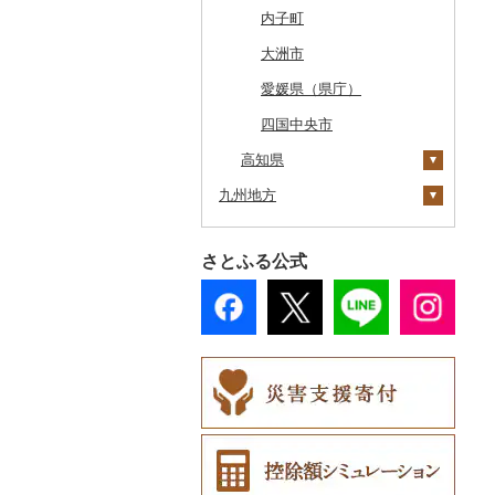
根室市
五所川原市
岩手県（県庁）
多賀城市
東成瀬村
飯豊町
いわき市
ひたちなか市
那須町
館林市
東秩父村
八街市
あきる野市
小田原市
阿賀野市
加賀市
北杜市
川上村
輪之内町
焼津市
幸田町
大台町
京丹波町
泉大津市
丹波市
下北山村
古座川町
日吉津村
和気町
海田町
和木町
上勝町
坂出市
内子町
三笠市
平川市
一関市
宮城県（県庁）
五城目町
鮭川村
南会津町
龍ケ崎市
鹿沼市
伊勢崎市
横瀬町
東金市
中野区
湯河原町
津南町
鳴沢村
信濃町
神戸町
富士宮市
碧南市
尾鷲市
京都府（府庁）
池田市
豊岡市
大和高田市
新宮市
井原市
三次市
石井町
綾川町
大洲市
東川町
蓬田村
久慈市
亘理町
北秋田市
大蔵村
田村市
守谷市
下野市
東吾妻町
三芳町
九十九里町
荒川区
秦野市
新潟県（県庁）
西桂町
南牧村
瑞浪市
河津町
岡崎市
三重県（県庁）
大山崎町
守口市
加東市
川西町
太地町
備前市
府中町
小松島市
丸亀市
愛媛県（県庁）
厚真町
中泊町
西和賀町
蔵王町
八峰町
山辺町
磐梯町
常陸大宮市
益子町
前橋市
幸手市
いすみ市
北区
綾瀬市
柏崎市
身延町
伊那市
中津川市
袋井市
愛知県（県庁）
津市
精華町
富田林市
稲美町
川上村
日高川町
総社市
三原市
松茂町
四国中央市
奥尻町
高知県
外ヶ浜町
北上市
女川町
鹿角市
戸沢村
三春町
笠間市
芳賀町
藤岡市
日高市
東庄町
多摩市
横須賀市
村上市
早川町
立科町
高山市
熱海市
蒲郡市
名張市
南山城村
松原市
養父市
斑鳩町
紀の川市
新庄村
安芸高田市
佐那河内村
九州地方
網走市
つがる市
平泉町
気仙沼市
大仙市
舟形町
本宮市
行方市
野木町
邑楽町
蓮田市
館山市
稲城市
三浦市
妙高市
南部町
東御市
郡上市
掛川市
東郷町
東員町
京都市
柏原市
南あわじ市
平群町
上富田町
高梁市
北島町
香美市
浦河町
福岡県
弘前市
洋野町
美里町
八郎潟町
最上町
柳津町
結城市
板倉町
川越市
大網白里市
世田谷区
大磯町
聖籠町
昭和町
中野市
白川村
伊豆の国市
犬山市
玉城町
舞鶴市
羽曳野市
洲本市
黒滝村
白浜町
勝央町
吉野川市
馬路村
さとふる公式
広尾町
佐賀県
鰺ヶ沢町
大船渡市
松島町
真室川町
鮫川村
城里町
嬬恋村
宮代町
一宮町
日の出町
箱根町
刈羽村
甲府市
豊丘村
御嵩町
小山町
弥富市
和束町
大阪府（府庁）
猪名川町
御所市
由良町
倉敷市
芸西村
那珂川市
中札内村
長崎県
むつ市
山田町
大和町
寒河江市
福島市
水戸市
草津町
吉見町
佐倉市
板橋区
横浜市
湯沢町
甲州市
売木村
海津市
森町
東海市
八幡市
吹田市
尼崎市
上牧町
すさみ町
矢掛町
須崎市
添田町
嬉野市
滝川市
熊本県
田舎館村
大槌町
大郷町
西川町
新地町
鉾田市
高崎市
東松山市
木更津市
渋谷区
茅ヶ崎市
新潟市
丹波山村
小諸市
関ケ原町
川根本町
新城市
京田辺市
河南町
加西市
明日香村
日高町
鏡野町
日高村
大刀洗町
佐賀県（県庁）
松浦市
比布町
大分県
青森県（県庁）
南三陸町
高畠町
葛尾村
桜川市
群馬県（県庁）
入間市
茂原市
千代田区
川崎市
木曽町
七宗町
富士市
春日井市
向日市
和泉市
宝塚市
吉野町
有田川町
室戸市
朝倉市
唐津市
時津町
上天草市
鶴居村
宮崎県
三沢市
仙台市
山形市
三島町
石岡市
大泉町
志木市
野田市
新宿区
厚木市
箕輪町
笠松町
御前崎市
瀬戸市
高槻市
淡路市
奈良市
印南町
黒潮町
苅田町
江北町
諫早市
湯前町
九重町
釧路市
鹿児島県
西目屋村
大河原町
三川町
桑折町
茨城県（県庁）
長野原町
北本市
山武市
江東区
海老名市
駒ヶ根市
東白川村
東伊豆町
大府市
豊中市
丹波篠山市
大和郡山市
和歌山県（県庁）
四万十市
川崎町
みやき町
東彼杵町
玉名市
由布市
えびの市
苫前町
沖縄県
角田市
大江町
矢吹町
坂東市
中之条町
桶川市
鴨川市
青梅市
相模原市
王滝村
土岐市
西伊豆町
半田市
箕面市
香美町
野迫川村
みなべ町
奈半利町
春日市
多久市
長与町
菊池市
竹田市
宮崎市
指宿市