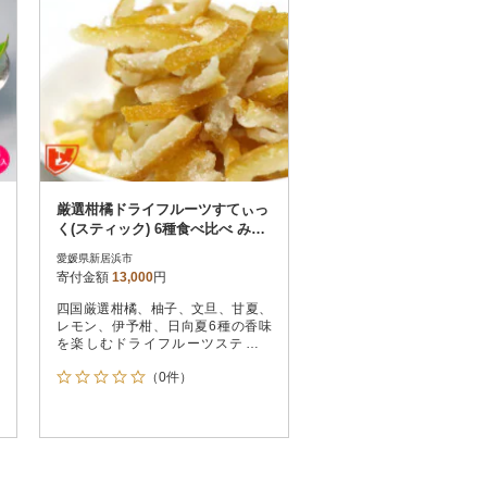
厳選柑橘ドライフルーツすてぃっ
く(スティック) 6種食べ比べ みき
ゃんの列車箱入り ギフトにも最
愛媛県新居浜市
適
寄付金額
13,000
円
四国厳選柑橘、柚子、文旦、甘夏、
レモン、伊予柑、日向夏6種の香味
を楽しむドライフルーツスティッ
ク。
（0件）