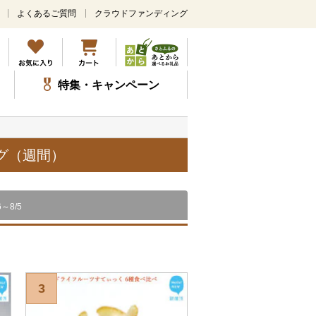
よくあるご質問
クラウドファンディング
メ
イ
ン
コ
ン
特集・キャンペーン
テ
ン
ツ
に
ス
グ（週間）
キ
ッ
プ
6～8/5
3