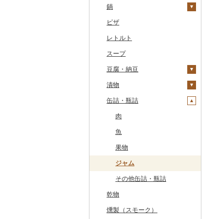
干物
すいか
きのこ
ウイスキー
その他飲料・ジュース
ゼリー
パスタ
鍋
常陸牛
その他鶏肉
しじみ
イワシ
タコ
海苔
あきたこまち
みかん
自然薯
その他日本酒
黒糖焼酎
白ワイン
ドリップ
静岡茶
みかんジュース（オレ
飲料
シュウマイ
カレー
ンジジュース）
その他魚介・加工品
キウイ
その他野菜
リキュール・洋酒
チョコレート
ひやむぎ
ピザ
上州牛
サザエ
カツオ
わかめ
ししゃも
ひとめぼれ
レモン
レンコン
しいたけ
その他焼酎
赤ワイン
足柄茶
茶葉・ティーバッグ
野菜ジュース
コロッケ
シチュー
肉
その他果汁飲料
柿（カキ）
甘酒
カステラ
そうめん
レトルト
飛騨牛
はまぐり
金目鯛
ひじき
その他干物
しらす・ちりめん
ミルキークィーン
不知火・デコポン
にんにく・生姜
松茸
山菜
シャンパン・スパーク
知覧茶
炭酸飲料
その他惣菜
魚
リングワイン
ドライフルーツ
ノンアルコール
アイス・ジェラート
その他麺
スープ
近江牛
その他貝
クエ
その他海苔・海藻
かまぼこ・練り製品
ななつぼし
せとか
その他根菜
その他きのこ
かぼちゃ
八女茶
豆乳
その他鍋
その他ワイン
その他果物
その他酒
その他洋菓子
豆腐・納豆
神戸牛・神戸ビーフ
くじら
その他魚介・加工品
その他米
文旦
干し柿
茄子
その他茶
その他飲料・ジュース
煎餅・おかき
漬物
但馬牛
サバ
まどんな
干し芋
びわ
レタス
豆腐
羊羹
缶詰・瓶詰
土佐あかうし
さんま
ポンカン
その他ドライフルーツ
ブルーベリー
その他野菜
納豆
梅干
饅頭
佐賀牛
鯛
その他柑橘
パイナップル
キムチ
肉
大福
長崎和牛
のどぐろ
栗
その他漬物
魚
その他和菓子
あか牛
ふぐ
その他果物
果物
宮崎牛
ブリ
ジャム
その他牛肉（精肉）
ほっけ
その他缶詰・瓶詰
乾物
その他鮮魚
燻製（スモーク）