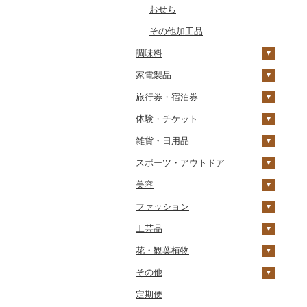
おせち
その他加工品
調味料
家電製品
砂糖
旅行券・宿泊券
塩
季節・空調家電
体験・チケット
醤油
キッチン家電
旅行券
雑貨・日用品
味噌
照明器具
宿泊券
PayPay商品券
JTBふるさと旅行クー
ポン（Eメール発行）
スポーツ・アウトドア
酢
パソコン・周辺機器
食事券
家具・インテリア
JTBふるさと旅行券
美容
だし
TV・オーディオ・カメラ
温泉・サウナ・スパ利用
寝具
ゴルフ
タンス
（紙券）
券
ファッション
食用油
美容・健康家電
タオル
釣り
スキンケア
机・テーブル
布団
ゴルフボール
その他旅行券
水族館
工芸品
はちみつ
カー用品
文房具・印鑑
サイクリング
シャンプー・リンス
鞄・バッグ
えごま油
椅子・チェア・ソファ
枕
泉州タオル
ゴルフクラブ
化粧水・乳液・美容液
動物園
花・観葉植物
ドレッシング
時計
食器
アウトドア・キャンプ
石鹸・ボディーソープ
洋服
織物
オリーブオイル
その他家具・インテリ
毛布
その他タオル
ボールペン
ゴルフウェア
洗顔
トートバッグ・ショル
釣り
ア
ダーバッグ
その他
その他調味料
その他家電
キッチン用品
その他スポーツ
入浴剤
和服
陶器・漆器
観葉植物・苗木
ごま油
タオルケット
ノート・ファイル
グラス・カップ
その他ゴルフ
その他スキンケア
女性・レディース
本場奄美大島紬
ダイビング
キャリーバッグ・スー
定期便
日用品
アロマ
靴・履物
その他装飾品・工芸品
花
地域サービス
その他食用油
みりん
その他寝具
印鑑
タンブラー
包丁
ウェア・ユニフォーム
男性・メンズ
その他織物
信楽焼
ツケース
スキーチケット・リフト