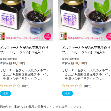
メルファーふたがみの完熟手作り
メルファーふたがみの完熟手作り
ブルーベリージャム(180g入)3瓶
ブルーベリージャム(180g入)6瓶
セット
セット
愛媛県新居浜市
愛媛県新居浜市
寄付金額
10,000
円
寄付金額
20,000
円
リピーターも多く大人気のメルファ
リピーターも多く大人気のメルファ
ーふたがみ農園国産完熟ブルーベリ
ーふたがみ農園国産完熟ブルーベリ
ーを使った手作りジャムのセットで
ーを使った手作りジャムのセットで
す。
す。
（0件）
（0件）
冷蔵
冷蔵
現時点で在庫があるお礼品の最新ランキングを表示しています。