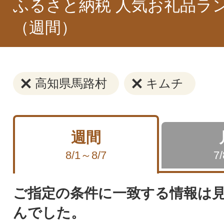
ふるさと納税 人気お礼品ラ
（週間）
高知県馬路村
キムチ
週間
8/1～8/7
7
ご指定の条件に一致する情報は
んでした。