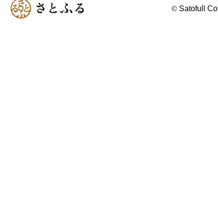
©
Satofull Co.